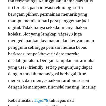
tak tertandingi. Keunggulan utama dari situs
ini terletak pada inovasi teknologi serta
beragam pilihan permainan menarik yang
mampu memikat hati para penggemar judi
digital. Tidak hanya sekadar menyediakan
koleksi Slot yang lengkap, Tiger78 juga
mengedepankan keamanan dan kenyamanan
pengguna sehingga pemain merasa bebas
berkreasi tanpa khawatir data mereka
disalahgunakan. Dengan tampilan antarmuka
yang user-friendly, setiap pengunjung dapat
dengan mudah menavigasi berbagai fitur
menarik dan menyesuaikan taruhan sesuai
dengan kemampuan finansial masing-masing.
Keberhasilan
Tiger78
tak lepas dari