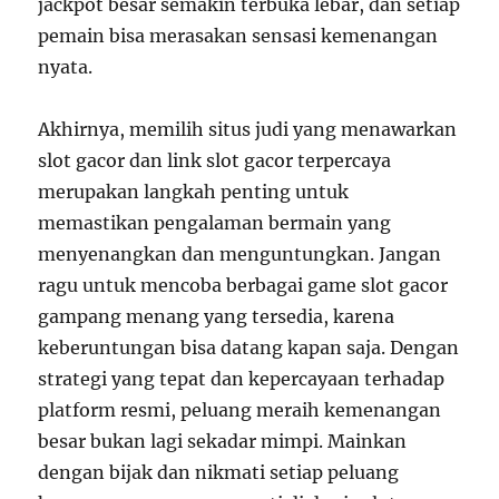
jackpot besar semakin terbuka lebar, dan setiap
pemain bisa merasakan sensasi kemenangan
nyata.
Akhirnya, memilih situs judi yang menawarkan
slot gacor dan link slot gacor terpercaya
merupakan langkah penting untuk
memastikan pengalaman bermain yang
menyenangkan dan menguntungkan. Jangan
ragu untuk mencoba berbagai game slot gacor
gampang menang yang tersedia, karena
keberuntungan bisa datang kapan saja. Dengan
strategi yang tepat dan kepercayaan terhadap
platform resmi, peluang meraih kemenangan
besar bukan lagi sekadar mimpi. Mainkan
dengan bijak dan nikmati setiap peluang