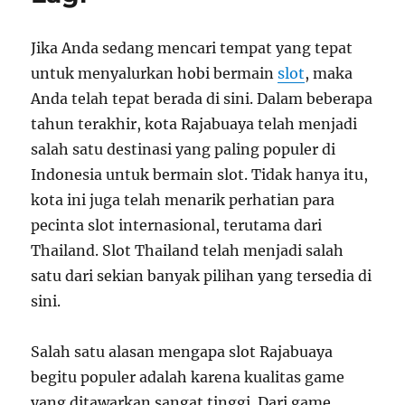
Jika Anda sedang mencari tempat yang tepat
untuk menyalurkan hobi bermain
slot
, maka
Anda telah tepat berada di sini. Dalam beberapa
tahun terakhir, kota Rajabuaya telah menjadi
salah satu destinasi yang paling populer di
Indonesia untuk bermain slot. Tidak hanya itu,
kota ini juga telah menarik perhatian para
pecinta slot internasional, terutama dari
Thailand. Slot Thailand telah menjadi salah
satu dari sekian banyak pilihan yang tersedia di
sini.
Salah satu alasan mengapa slot Rajabuaya
begitu populer adalah karena kualitas game
yang ditawarkan sangat tinggi. Dari game