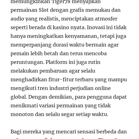
memungkinkan Tiger78 menyajikan
permainan Slot dengan grafis memukau dan
audio yang realistis, menciptakan atmosfer
seperti berada di kasino nyata. Inovasi ini tidak
hanya meningkatkan kenyamanan, tetapi juga
memperpanjang durasi waktu bermain agar
pemain lebih betah dan terus mencoba
peruntungan. Platform ini juga rutin
melakukan pembaruan agar selalu
menghadirkan fitur-fitur terbaru yang mampu
mengikuti tren industri perjudian online
global. Dengan demikian, para pengguna dapat
menikmati variasi permainan yang tidak
monoton dan selalu segar setiap waktu.
Bagi mereka yang mencari sensasi berbeda dan