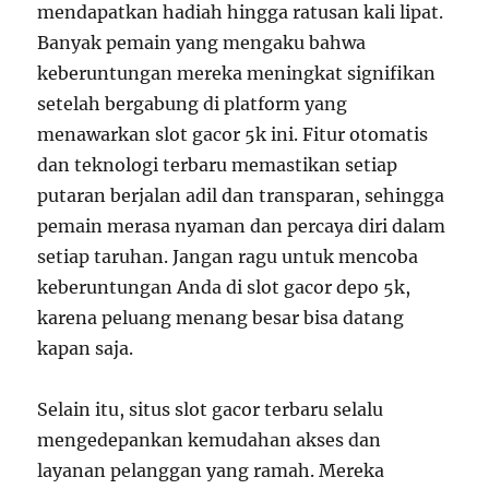
mendapatkan hadiah hingga ratusan kali lipat.
Banyak pemain yang mengaku bahwa
keberuntungan mereka meningkat signifikan
setelah bergabung di platform yang
menawarkan slot gacor 5k ini. Fitur otomatis
dan teknologi terbaru memastikan setiap
putaran berjalan adil dan transparan, sehingga
pemain merasa nyaman dan percaya diri dalam
setiap taruhan. Jangan ragu untuk mencoba
keberuntungan Anda di slot gacor depo 5k,
karena peluang menang besar bisa datang
kapan saja.
Selain itu, situs slot gacor terbaru selalu
mengedepankan kemudahan akses dan
layanan pelanggan yang ramah. Mereka