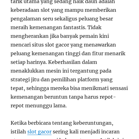
tarik utama yang sedang naik daun adalah
keberadaan slot yang mampu memberikan
pengalaman seru sekaligus peluang besar
meraih kemenangan fantastis. Tidak
mengherankan jika banyak pemain kini
mencari situs slot gacor yang menawarkan
peluang kemenangan tinggi dan fitur menarik
setiap harinya. Keberhasilan dalam
menaklukkan mesin ini tergantung pada
strategi jitu dan pemilihan platform yang
tepat, sehingga mereka bisa menikmati sensasi
kemenangan beruntun tanpa harus repot-
repot menunggu lama.
Ketika berbicara tentang keberuntungan,
istilah
slot gacor
sering kali menjadi incaran