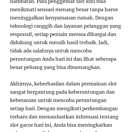
hambatan. Para penggemar slot kini bisa
menikmati sensasi menang besar tanpa harus
meninggalkan kenyamanan rumah. Dengan
teknologi canggih dan layanan pelanggan yang
responsif, setiap pemain merasa dihargai dan
didukung untuk meraih hasil terbaik. Jadi,
tidak ada salahnya untuk mencoba
peruntungan Anda hari ini dan lihat seberapa
besar peluang yang bisa dimenangkan.
Akhirnya, keberhasilan dalam permainan slot
sangat bergantung pada keberuntungan dan
keberanian untuk mencoba peruntungan
setiap hari. Dengan mengikuti perkembangan
terbaru dan memanfaatkan informasi tentang
slot gacor hari ini, Anda bisa meningkatkan