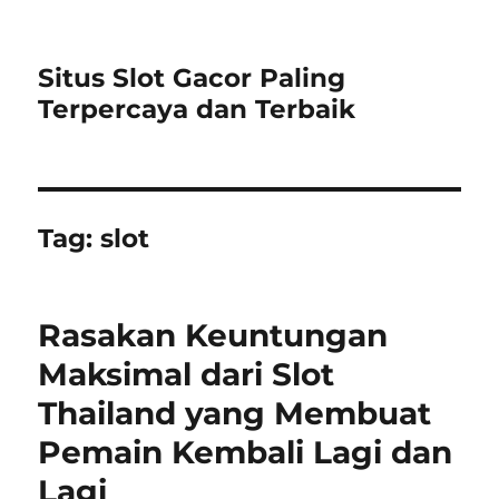
Situs Slot Gacor Paling
Terpercaya dan Terbaik
Tag:
slot
Rasakan Keuntungan
Maksimal dari Slot
Thailand yang Membuat
Pemain Kembali Lagi dan
Lagi