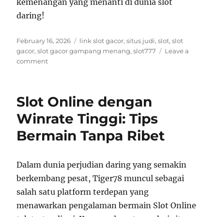
kemenangan yang menanti di dunia slot
daring!
Posted
Tags
February 16, 2026
link slot gacor
,
situs judi
,
slot
,
slot
on
gacor
,
slot gacor gampang menang
,
slot777
Leave a
on
comment
Slot
Gacor
yang
Slot Online dengan
Bisa
Dimanfaatkan
Winrate Tinggi: Tips
untuk
Bermain Tanpa Ribet
Strategi
Hemat
Dalam dunia perjudian daring yang semakin
berkembang pesat, Tiger78 muncul sebagai
salah satu platform terdepan yang
menawarkan pengalaman bermain Slot Online