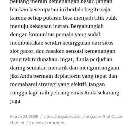
peluang meraih kemenangan besar. Jangan
biarkan kesempatan ini berlalu begitu saja
karena setiap putaran bisa menjadi titik balik
menuju kekayaan instan. Bergabunglah
dengan komunitas pemain yang sudah
membuktikan sendiri keunggulan dari situs
slot gacor, dan rasakan sensasi kemenangan
yang tak terlupakan. Ingat, dunia perjudian
daring semakin menarik dan menguntungkan
jika Anda bermain di platform yang tepat dan
memahami strategi yang efektif. Jangan
tunggu lagi, raih peluang emas Anda sekarang
juga!
Posted
Tags
March 23, 2026
situs slot gacor
,
slot
,
slot gacor
,
Slot Gacor
on
on
Hari Ini
Leave a comment
Dapatkan