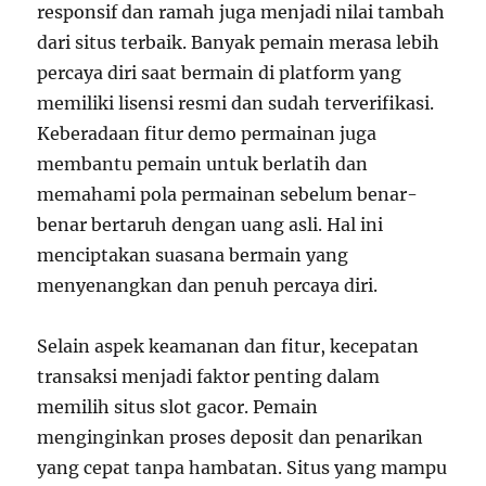
responsif dan ramah juga menjadi nilai tambah
dari situs terbaik. Banyak pemain merasa lebih
percaya diri saat bermain di platform yang
memiliki lisensi resmi dan sudah terverifikasi.
Keberadaan fitur demo permainan juga
membantu pemain untuk berlatih dan
memahami pola permainan sebelum benar-
benar bertaruh dengan uang asli. Hal ini
menciptakan suasana bermain yang
menyenangkan dan penuh percaya diri.
Selain aspek keamanan dan fitur, kecepatan
transaksi menjadi faktor penting dalam
memilih situs slot gacor. Pemain
menginginkan proses deposit dan penarikan
yang cepat tanpa hambatan. Situs yang mampu