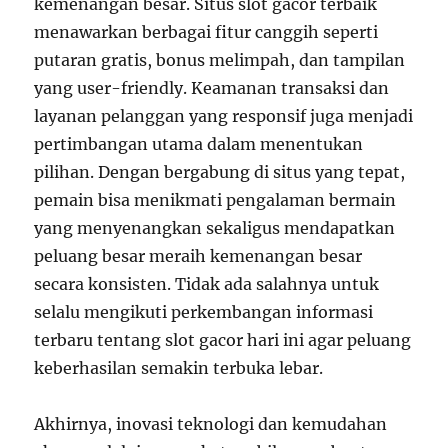
kemenangan besar. Situs slot gacor terbaik
menawarkan berbagai fitur canggih seperti
putaran gratis, bonus melimpah, dan tampilan
yang user-friendly. Keamanan transaksi dan
layanan pelanggan yang responsif juga menjadi
pertimbangan utama dalam menentukan
pilihan. Dengan bergabung di situs yang tepat,
pemain bisa menikmati pengalaman bermain
yang menyenangkan sekaligus mendapatkan
peluang besar meraih kemenangan besar
secara konsisten. Tidak ada salahnya untuk
selalu mengikuti perkembangan informasi
terbaru tentang slot gacor hari ini agar peluang
keberhasilan semakin terbuka lebar.
Akhirnya, inovasi teknologi dan kemudahan