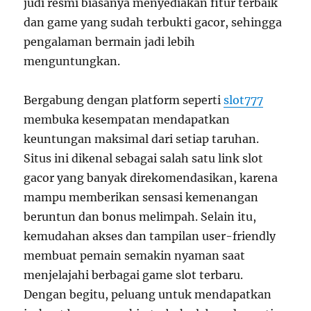
judi resmi biasanya menyediakan fitur terbaik
dan game yang sudah terbukti gacor, sehingga
pengalaman bermain jadi lebih
menguntungkan.
Bergabung dengan platform seperti
slot777
membuka kesempatan mendapatkan
keuntungan maksimal dari setiap taruhan.
Situs ini dikenal sebagai salah satu link slot
gacor yang banyak direkomendasikan, karena
mampu memberikan sensasi kemenangan
beruntun dan bonus melimpah. Selain itu,
kemudahan akses dan tampilan user-friendly
membuat pemain semakin nyaman saat
menjelajahi berbagai game slot terbaru.
Dengan begitu, peluang untuk mendapatkan