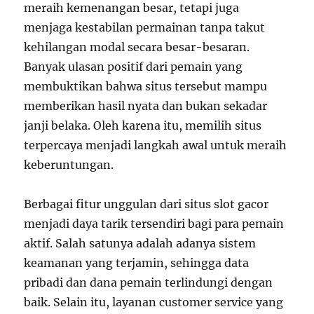
meraih kemenangan besar, tetapi juga
menjaga kestabilan permainan tanpa takut
kehilangan modal secara besar-besaran.
Banyak ulasan positif dari pemain yang
membuktikan bahwa situs tersebut mampu
memberikan hasil nyata dan bukan sekadar
janji belaka. Oleh karena itu, memilih situs
terpercaya menjadi langkah awal untuk meraih
keberuntungan.
Berbagai fitur unggulan dari situs slot gacor
menjadi daya tarik tersendiri bagi para pemain
aktif. Salah satunya adalah adanya sistem
keamanan yang terjamin, sehingga data
pribadi dan dana pemain terlindungi dengan
baik. Selain itu, layanan customer service yang