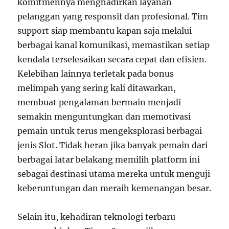
komitmennya menghadirkan layanan
pelanggan yang responsif dan profesional. Tim
support siap membantu kapan saja melalui
berbagai kanal komunikasi, memastikan setiap
kendala terselesaikan secara cepat dan efisien.
Kelebihan lainnya terletak pada bonus
melimpah yang sering kali ditawarkan,
membuat pengalaman bermain menjadi
semakin menguntungkan dan memotivasi
pemain untuk terus mengeksplorasi berbagai
jenis Slot. Tidak heran jika banyak pemain dari
berbagai latar belakang memilih platform ini
sebagai destinasi utama mereka untuk menguji
keberuntungan dan meraih kemenangan besar.
Selain itu, kehadiran teknologi terbaru