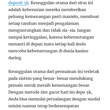
deposit 5k
. Keunggulan utama dari situs ini
adalah keberanian mereka memberikan
peluang kemenangan pasti maxwin, membuat
setiap taruhan menjadi pengalaman
menguntungkan dan tidak sia-sia. Jangan
sampai ketinggalan, karena keberuntungan
menanti di depan mata setiap kali Anda
mencoba keberuntungan di dunia kasino
daring.
Keunggulan utama dari permainan ini terletak
pada sistem yang benar-benar mendukung
pemain untuk meraih kemenangan besar.
Dengan metode slot gacor hari ini depo 5k,
Anda bisa memulai petualangan dengan modal
minim namun tetap berkesempatan