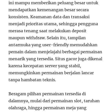
ini mampu memberikan peluang besar untuk
mendapatkan kemenangan besar secara
konsisten. Keamanan data dan transaksi
menjadi prioritas utama, sehingga pengguna
merasa tenang saat melakukan deposit
maupun withdraw. Selain itu, tampilan
antarmuka yang user-friendly memudahkan
pemain dalam menjelajahi berbagai permainan
menarik yang tersedia. Situs gacor juga dikenal
karena kecepatan server yang stabil,
memungkinkan permainan berjalan lancar
tanpa hambatan teknis.
Beragam pilihan permainan tersedia di
dalamnya, mulai dari permainan slot, taruhan
olahraga, hingga permainan meja yang