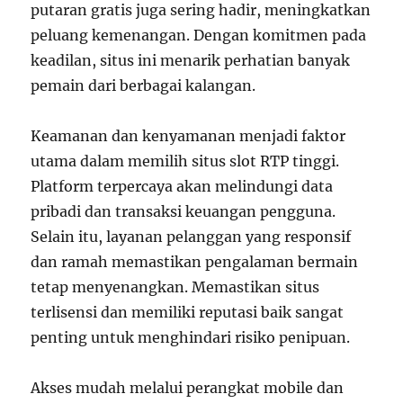
putaran gratis juga sering hadir, meningkatkan
peluang kemenangan. Dengan komitmen pada
keadilan, situs ini menarik perhatian banyak
pemain dari berbagai kalangan.
Keamanan dan kenyamanan menjadi faktor
utama dalam memilih situs slot RTP tinggi.
Platform terpercaya akan melindungi data
pribadi dan transaksi keuangan pengguna.
Selain itu, layanan pelanggan yang responsif
dan ramah memastikan pengalaman bermain
tetap menyenangkan. Memastikan situs
terlisensi dan memiliki reputasi baik sangat
penting untuk menghindari risiko penipuan.
Akses mudah melalui perangkat mobile dan