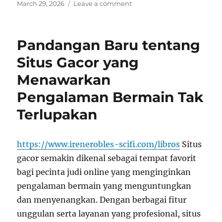
Posted
on
March 29, 2026
Leave a comment
on
Dampak
Positif
Situs
Pandangan Baru tentang
Gacor
Terhadap
Situs Gacor yang
Industri
Menawarkan
Judi
Online
Pengalaman Bermain Tak
Terlupakan
https://www.irenerobles-scifi.com/libros
Situs
gacor semakin dikenal sebagai tempat favorit
bagi pecinta judi online yang menginginkan
pengalaman bermain yang menguntungkan
dan menyenangkan. Dengan berbagai fitur
unggulan serta layanan yang profesional, situs