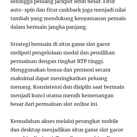
sehingga peluang jackpot lebih besar. Fitur
auto-spin dan fitur cashback juga menjadi nilai
tambah yang mendukung kenyamanan pemain
dalam bermain jangka panjang.
Strategi bermain di situs game slot gacor
meliputi pengelolaan modal dan pemilihan
permainan dengan tingkat RTP tinggi.
Menggunakan bonus dan promosi secara
maksimal dapat meningkatkan peluang
menang. Konsistensi dan disiplin saat bermain
menjadi kunci utama meraih kemenangan
besar dari permainan slot online ini.
Kemudahan akses melalui perangkat mobile
dan desktop menjadikan situs game slot gacor