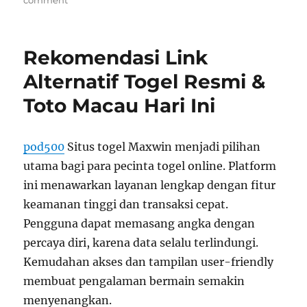
comment
Raih
Jackpot
Instan
Rekomendasi Link
Slot
Gacor
Alternatif Togel Resmi &
Lewat
Toto Macau Hari Ini
Link
Slot
Stabil
pod500
Situs togel Maxwin menjadi pilihan
utama bagi para pecinta togel online. Platform
ini menawarkan layanan lengkap dengan fitur
keamanan tinggi dan transaksi cepat.
Pengguna dapat memasang angka dengan
percaya diri, karena data selalu terlindungi.
Kemudahan akses dan tampilan user-friendly
membuat pengalaman bermain semakin
menyenangkan.