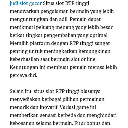
judi slot gacor
Situs slot RTP tinggi
menawarkan pengalaman bermain yang lebih
menguntungkan dan adil. Pemain dapat
menikmati peluang menang yang lebih besar
berkat tingkat pengembalian yang optimal.
Memilih platform dengan RTP tinggi sangat
penting untuk meningkatkan kemungkinan
keberhasilan saat bermain slot online.
Keuntungan ini membuat pemain merasa lebih
percaya diri.
Selain itu, situs slot RTP tinggi biasanya
menyediakan berbagai pilihan permainan
menarik dan inovatif. Variasi game ini
memberikan sensasi berbeda dan menghindari
kebosanan selama bermain. Fitur bonus dan