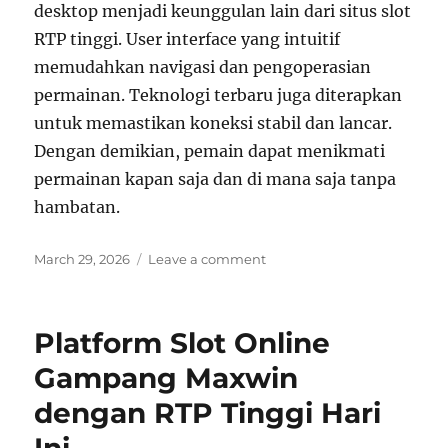
desktop menjadi keunggulan lain dari situs slot
RTP tinggi. User interface yang intuitif
memudahkan navigasi dan pengoperasian
permainan. Teknologi terbaru juga diterapkan
untuk memastikan koneksi stabil dan lancar.
Dengan demikian, pemain dapat menikmati
permainan kapan saja dan di mana saja tanpa
hambatan.
Posted
on
March 29, 2026
Leave a comment
on
Login
Slot
Internasional
Platform Slot Online
Tanpa
Ribet
Gampang Maxwin
Lewat
dengan RTP Tinggi Hari
Link
Alternatif