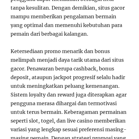
tanpa kesulitan. Dengan demikian, situs gacor
mampu memberikan pengalaman bermain
yang optimal dan memenuhi kebutuhan para
pemain dari berbagai kalangan.
Ketersediaan promo menarik dan bonus
melimpah menjadi daya tarik utama dari situs
gacor. Penawaran berupa cashback, bonus
deposit, ataupun jackpot progresif selalu hadir
untuk meningkatkan peluang kemenangan.
Sistem loyalty dan reward juga diterapkan agar
pengguna merasa dihargai dan termotivasi
untuk terus bermain. Keberagaman permainan
seperti slot, togel, dan live casino memberikan
variasi yang lengkap sesuai preferensi masing-
masing pemain. Dengan strategi promosi yang