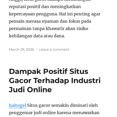
reputasi positif dan meningkatkan
kepercayaan pengguna. Hal ini penting agar
pemain merasa nyaman dan fokus pada
permainan tanpa khawatir akan risiko
kehilangan data atau dana.
Posted
on
March 29, 2026
Leave a comment
on
Strategi
Pemanfaatan
Teknologi
Dampak Positif Situs
Cloud
untuk
Gacor Terhadap Industri
Skalabilitas
Judi Online
Situs
Gacor
haitogel
Situs gacor semakin diminati oleh
penggemar judi online karena menawarkan