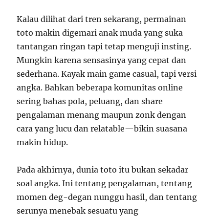
Kalau dilihat dari tren sekarang, permainan
toto makin digemari anak muda yang suka
tantangan ringan tapi tetap menguji insting.
Mungkin karena sensasinya yang cepat dan
sederhana. Kayak main game casual, tapi versi
angka. Bahkan beberapa komunitas online
sering bahas pola, peluang, dan share
pengalaman menang maupun zonk dengan
cara yang lucu dan relatable—bikin suasana
makin hidup.
Pada akhirnya, dunia toto itu bukan sekadar
soal angka. Ini tentang pengalaman, tentang
momen deg-degan nunggu hasil, dan tentang
serunya menebak sesuatu yang