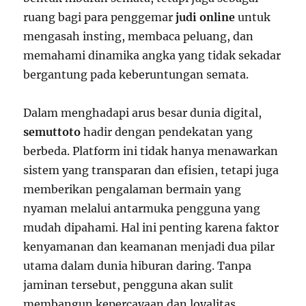
ruang bagi para penggemar
judi online
untuk
mengasah insting, membaca peluang, dan
memahami dinamika angka yang tidak sekadar
bergantung pada keberuntungan semata.
Dalam menghadapi arus besar dunia digital,
semuttoto
hadir dengan pendekatan yang
berbeda. Platform ini tidak hanya menawarkan
sistem yang transparan dan efisien, tetapi juga
memberikan pengalaman bermain yang
nyaman melalui antarmuka pengguna yang
mudah dipahami. Hal ini penting karena faktor
kenyamanan dan keamanan menjadi dua pilar
utama dalam dunia hiburan daring. Tanpa
jaminan tersebut, pengguna akan sulit
membangun kepercayaan dan loyalitas