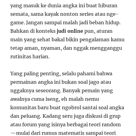
yang masuk ke dunia angka ini buat hiburan
semata, sama kayak nonton series atau nge-
game. Jangan sampai malah jadi beban hidup.
Bahkan di konteks
judi online
pun, aturan
main yang sehat bakal bikin pengalaman kamu
tetap aman, nyaman, dan nggak mengganggu
rutinitas harian.
Yang paling penting, selalu pahami bahwa
permainan angka ini bukan soal jago atau
nggaknya seseorang. Banyak pemain yang
awalnya cuma iseng, eh malah nemu
komunitas baru buat ngobrol santai soal angka
dan peluang. Kadang seru juga diskusi di grup
atau forum yang isinya berbagai teori random
—mulai dari rumus matematis sampai teori