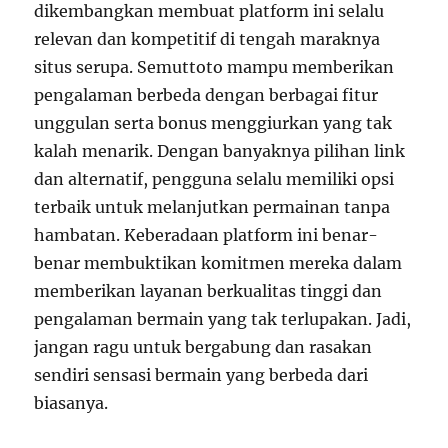
dikembangkan membuat platform ini selalu
relevan dan kompetitif di tengah maraknya
situs serupa. Semuttoto mampu memberikan
pengalaman berbeda dengan berbagai fitur
unggulan serta bonus menggiurkan yang tak
kalah menarik. Dengan banyaknya pilihan link
dan alternatif, pengguna selalu memiliki opsi
terbaik untuk melanjutkan permainan tanpa
hambatan. Keberadaan platform ini benar-
benar membuktikan komitmen mereka dalam
memberikan layanan berkualitas tinggi dan
pengalaman bermain yang tak terlupakan. Jadi,
jangan ragu untuk bergabung dan rasakan
sendiri sensasi bermain yang berbeda dari
biasanya.