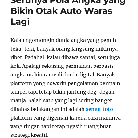
Serunya Pola Angka yang
Dunia
Bikin Otak Auto Waras
Permainan
Lagi
Toto
yang
Bikin
Penasaran
Kalau ngomongin dunia angka yang penuh
teka-teki, banyak orang langsung mikirnya
ribet. Padahal, kalau dibawa santai, seru juga
kok. Apalagi sekarang permainan berbasis
angka makin rame di dunia digital. Banyak
platform yang nawarin pengalaman bermain
simpel tapi tetap bikin jantung deg-degan
manja. Salah satu yang lagi sering banget
dibahas belakangan ini adalah
semut toto
,
platform yang digemari karena cara mainnya
yang ringan tapi tetap ngasih ruang buat
strategi kreatif.