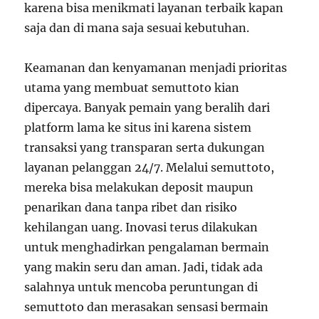
karena bisa menikmati layanan terbaik kapan
saja dan di mana saja sesuai kebutuhan.
Keamanan dan kenyamanan menjadi prioritas
utama yang membuat semuttoto kian
dipercaya. Banyak pemain yang beralih dari
platform lama ke situs ini karena sistem
transaksi yang transparan serta dukungan
layanan pelanggan 24/7. Melalui semuttoto,
mereka bisa melakukan deposit maupun
penarikan dana tanpa ribet dan risiko
kehilangan uang. Inovasi terus dilakukan
untuk menghadirkan pengalaman bermain
yang makin seru dan aman. Jadi, tidak ada
salahnya untuk mencoba peruntungan di
semuttoto dan merasakan sensasi bermain