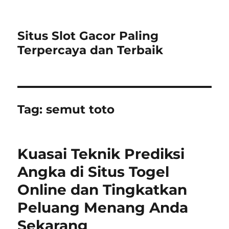
Situs Slot Gacor Paling
Terpercaya dan Terbaik
Tag:
semut toto
Kuasai Teknik Prediksi
Angka di Situs Togel
Online dan Tingkatkan
Peluang Menang Anda
Sekarang