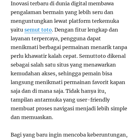
Para
Inovasi terbaru di dunia digital membawa
Pemain
pengalaman bermain yang lebih seru dan
menguntungkan lewat platform terkemuka
yaitu
semut toto
. Dengan fitur lengkap dan
layanan terpercaya, pengguna dapat
menikmati berbagai permainan menarik tanpa
perlu khawatir kalah cepat. Semuttoto dikenal
sebagai salah satu situs yang menawarkan
kemudahan akses, sehingga pemain bisa
langsung menikmati permainan favorit kapan
saja dan di mana saja. Tidak hanya itu,
tampilan antarmuka yang user-friendly
membuat proses navigasi menjadi lebih simple
dan memuaskan.
Bagi yang baru ingin mencoba keberuntungan,