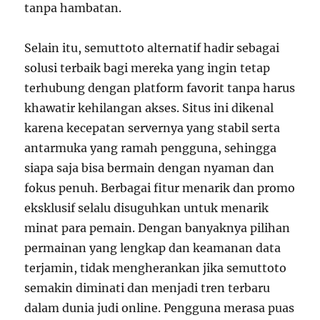
tanpa hambatan.
Selain itu, semuttoto alternatif hadir sebagai
solusi terbaik bagi mereka yang ingin tetap
terhubung dengan platform favorit tanpa harus
khawatir kehilangan akses. Situs ini dikenal
karena kecepatan servernya yang stabil serta
antarmuka yang ramah pengguna, sehingga
siapa saja bisa bermain dengan nyaman dan
fokus penuh. Berbagai fitur menarik dan promo
eksklusif selalu disuguhkan untuk menarik
minat para pemain. Dengan banyaknya pilihan
permainan yang lengkap dan keamanan data
terjamin, tidak mengherankan jika semuttoto
semakin diminati dan menjadi tren terbaru
dalam dunia judi online. Pengguna merasa puas