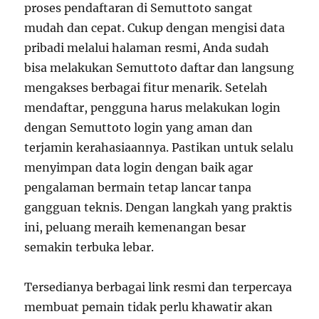
proses pendaftaran di Semuttoto sangat
mudah dan cepat. Cukup dengan mengisi data
pribadi melalui halaman resmi, Anda sudah
bisa melakukan Semuttoto daftar dan langsung
mengakses berbagai fitur menarik. Setelah
mendaftar, pengguna harus melakukan login
dengan Semuttoto login yang aman dan
terjamin kerahasiaannya. Pastikan untuk selalu
menyimpan data login dengan baik agar
pengalaman bermain tetap lancar tanpa
gangguan teknis. Dengan langkah yang praktis
ini, peluang meraih kemenangan besar
semakin terbuka lebar.
Tersedianya berbagai link resmi dan terpercaya
membuat pemain tidak perlu khawatir akan