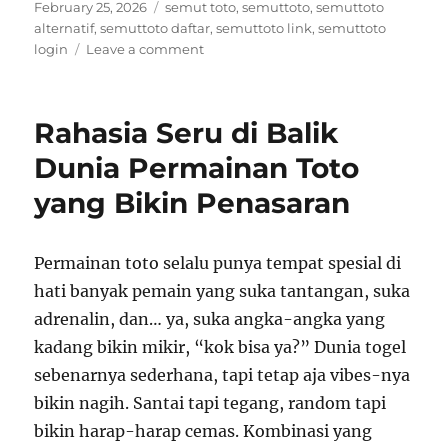
Posted
Tags
February 25, 2026
semut toto
,
semuttoto
,
semuttoto
on
alternatif
,
semuttoto daftar
,
semuttoto link
,
semuttoto
on
login
Leave a comment
Strategi
Cerdas
Bermain
Rahasia Seru di Balik
di
Situs
Dunia Permainan Toto
Togel
yang Bikin Penasaran
Online
Agar
Lebih
Menguntungkan
Permainan toto selalu punya tempat spesial di
hati banyak pemain yang suka tantangan, suka
adrenalin, dan… ya, suka angka-angka yang
kadang bikin mikir, “kok bisa ya?” Dunia togel
sebenarnya sederhana, tapi tetap aja vibes-nya
bikin nagih. Santai tapi tegang, random tapi
bikin harap-harap cemas. Kombinasi yang