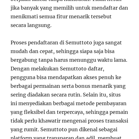
jika banyak yang memilih untuk mendaftar dan
menikmati semua fitur menarik tersebut
secara langsung.
Proses pendaftaran di Semuttoto juga sangat
mudah dan cepat, sehingga siapa saja bisa
bergabung tanpa harus menunggu waktu lama.
Dengan melakukan Semuttoto daftar,
pengguna bisa mendapatkan akses penuh ke
berbagai permainan serta bonus menarik yang
sering diadakan secara rutin. Selain itu, situs
ini menyediakan berbagai metode pembayaran
yang fleksibel dan terpercaya, sehingga pemain
tidak perlu khawatir mengenai proses transaksi
yang rumit. Semuttoto pun dikenal sebagai
platform yang transparan dan adil, membuat