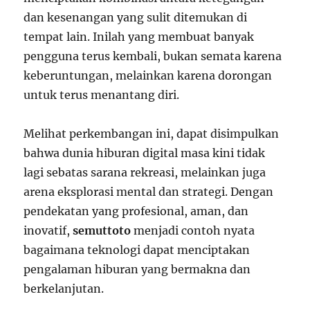
dan kesenangan yang sulit ditemukan di
tempat lain. Inilah yang membuat banyak
pengguna terus kembali, bukan semata karena
keberuntungan, melainkan karena dorongan
untuk terus menantang diri.
Melihat perkembangan ini, dapat disimpulkan
bahwa dunia hiburan digital masa kini tidak
lagi sebatas sarana rekreasi, melainkan juga
arena eksplorasi mental dan strategi. Dengan
pendekatan yang profesional, aman, dan
inovatif,
semuttoto
menjadi contoh nyata
bagaimana teknologi dapat menciptakan
pengalaman hiburan yang bermakna dan
berkelanjutan.