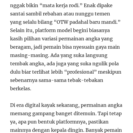
nggak bikin “mata kerja rodi.” Enak dipake
santai sambil rebahan atau nunggu temen
yang selalu bilang “OTW padahal baru mandi.”
Selain itu, platform model begini biasanya
kasih pilihan variasi permainan angka yang
beragam, jadi pemain bisa nyesuain gaya main
masing-masing. Ada yang suka langsung
tembak angka, ada juga yang suka ngulik pola
dulu biar terlihat lebih “profesional” meskipun
sebenarnya sama-sama tebak-tebakan
berkelas.
Di era digital kayak sekarang, permainan angka
memang gampang banget ditemuin. Tapi tetap
ya, apa pun bentuk platformnya, pastikan
mainnya dengan kepala dingin. Banyak pemain