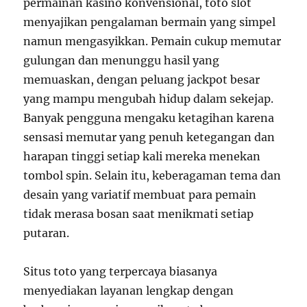
permainan kasino konvensional, toto slot
menyajikan pengalaman bermain yang simpel
namun mengasyikkan. Pemain cukup memutar
gulungan dan menunggu hasil yang
memuaskan, dengan peluang jackpot besar
yang mampu mengubah hidup dalam sekejap.
Banyak pengguna mengaku ketagihan karena
sensasi memutar yang penuh ketegangan dan
harapan tinggi setiap kali mereka menekan
tombol spin. Selain itu, keberagaman tema dan
desain yang variatif membuat para pemain
tidak merasa bosan saat menikmati setiap
putaran.
Situs toto yang terpercaya biasanya
menyediakan layanan lengkap dengan