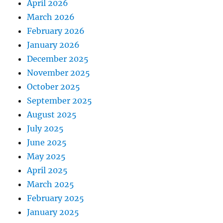
April 2026
March 2026
February 2026
January 2026
December 2025
November 2025
October 2025
September 2025
August 2025
July 2025
June 2025
May 2025
April 2025
March 2025
February 2025
January 2025