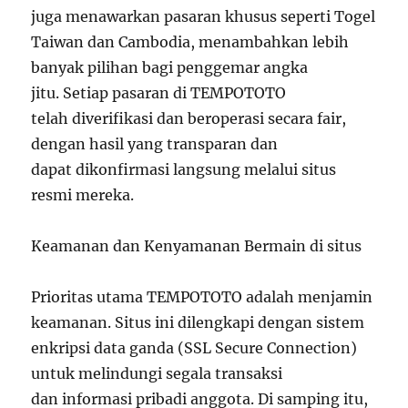
juga menawarkan pasaran khusus seperti Togel
Taiwan dan Cambodia, menambahkan lebih
banyak pilihan bagi penggemar angka
jitu. Setiap pasaran di TEMPOTOTO
telah diverifikasi dan beroperasi secara fair,
dengan hasil yang transparan dan
dapat dikonfirmasi langsung melalui situs
resmi mereka.
Keamanan dan Kenyamanan Bermain di situs
Prioritas utama TEMPOTOTO adalah menjamin
keamanan. Situs ini dilengkapi dengan sistem
enkripsi data ganda (SSL Secure Connection)
untuk melindungi segala transaksi
dan informasi pribadi anggota. Di samping itu,