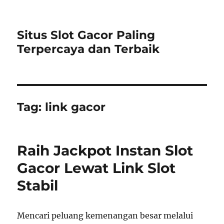
Situs Slot Gacor Paling
Terpercaya dan Terbaik
Tag:
link gacor
Raih Jackpot Instan Slot
Gacor Lewat Link Slot
Stabil
Mencari peluang kemenangan besar melalui