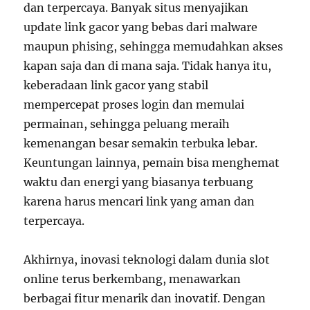
dan terpercaya. Banyak situs menyajikan
update link gacor yang bebas dari malware
maupun phising, sehingga memudahkan akses
kapan saja dan di mana saja. Tidak hanya itu,
keberadaan link gacor yang stabil
mempercepat proses login dan memulai
permainan, sehingga peluang meraih
kemenangan besar semakin terbuka lebar.
Keuntungan lainnya, pemain bisa menghemat
waktu dan energi yang biasanya terbuang
karena harus mencari link yang aman dan
terpercaya.
Akhirnya, inovasi teknologi dalam dunia slot
online terus berkembang, menawarkan
berbagai fitur menarik dan inovatif. Dengan