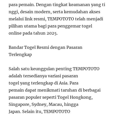
para pemain. Dengan tingkat keamanan yang ti
nggi, desain modern, serta kemudahan akses
melalui link resmi, TEMPOTOTO telah menjadi
pilihan utama bagi para penggemar togel
online pada tahun 2025.
Bandar Togel Resmi dengan Pasaran
Terlengkap
Salah satu keunggulan penting TEMPOTOTO
adalah tersedianya variasi pasaran
togel yang terlengkap di Asia. Para
pemain dapat menikmati taruhan di berbagai
pasaran populer seperti Togel Hongkong,
Singapore, Sydney, Macau, hingga
Japan. Selain itu, TEMPOTOTO