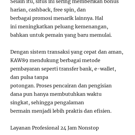
Selain itu, situs ini sering memberikan bonus
harian, cashback, free spin, dan
berbagai promosi menarik lainnya. Hal
ini meningkatkan peluang kemenangan,
bahkan untuk pemain yang baru memulai.
Dengan sistem transaksi yang cepat dan aman,
KAW89 mendukung berbagai metode
pembayaran seperti transfer bank, e-wallet,
dan pulsa tanpa
potongan. Proses pencairan dan pengisian
dana pun hanya membutuhkan waktu
singkat, sehingga pengalaman
bermain menjadi lebih praktis dan efisien.
Layanan Profesional 24 Jam Nonstop