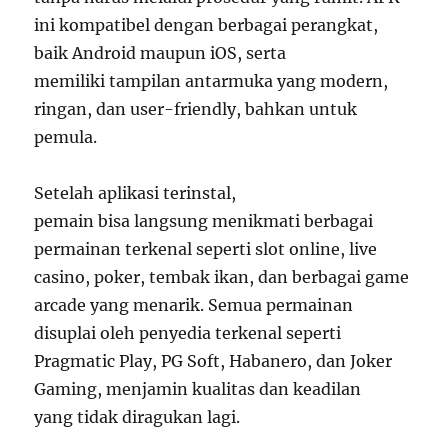
ini kompatibel dengan berbagai perangkat,
baik Android maupun iOS, serta
memiliki tampilan antarmuka yang modern,
ringan, dan user-friendly, bahkan untuk
pemula.
Setelah aplikasi terinstal,
pemain bisa langsung menikmati berbagai
permainan terkenal seperti slot online, live
casino, poker, tembak ikan, dan berbagai game
arcade yang menarik. Semua permainan
disuplai oleh penyedia terkenal seperti
Pragmatic Play, PG Soft, Habanero, dan Joker
Gaming, menjamin kualitas dan keadilan
yang tidak diragukan lagi.