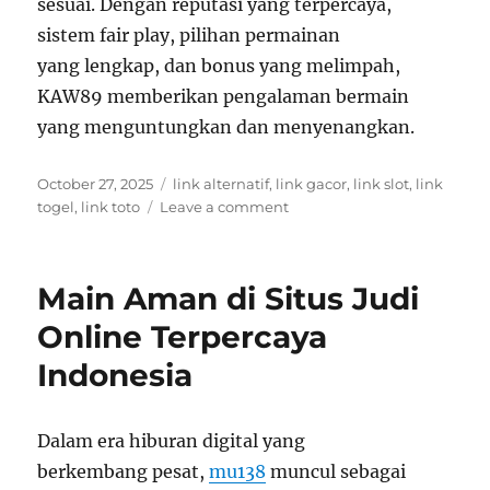
sesuai. Dengan reputasi yang terpercaya,
sistem fair play, pilihan permainan
yang lengkap, dan bonus yang melimpah,
KAW89 memberikan pengalaman bermain
yang menguntungkan dan menyenangkan.
Posted
Tags
October 27, 2025
link alternatif
,
link gacor
,
link slot
,
link
on
on
togel
,
link toto
Leave a comment
Slot
Gacor
Modal
Main Aman di Situs Judi
Minim,
Hasil
Online Terpercaya
Maksimal
Indonesia
Setiap
Putaran
Dalam era hiburan digital yang
berkembang pesat,
mu138
muncul sebagai