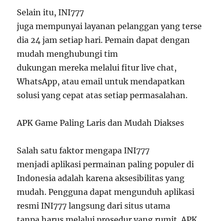
Selain itu, INI777
juga mempunyai layanan pelanggan yang terse
dia 24 jam setiap hari. Pemain dapat dengan
mudah menghubungi tim
dukungan mereka melalui fitur live chat,
WhatsApp, atau email untuk mendapatkan
solusi yang cepat atas setiap permasalahan.
APK Game Paling Laris dan Mudah Diakses
Salah satu faktor mengapa INI777
menjadi aplikasi permainan paling populer di
Indonesia adalah karena aksesibilitas yang
mudah. Pengguna dapat mengunduh aplikasi
resmi INI777 langsung dari situs utama
tanpa harus melalui prosedur yang rumit. APK