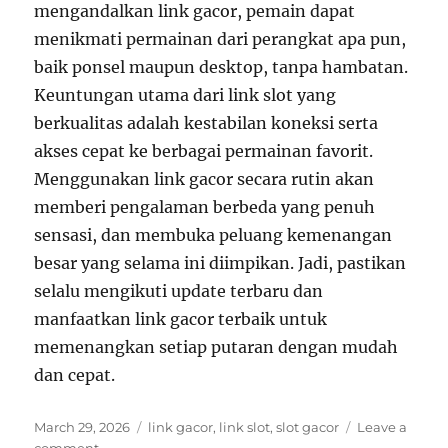
mengandalkan link gacor, pemain dapat
menikmati permainan dari perangkat apa pun,
baik ponsel maupun desktop, tanpa hambatan.
Keuntungan utama dari link slot yang
berkualitas adalah kestabilan koneksi serta
akses cepat ke berbagai permainan favorit.
Menggunakan link gacor secara rutin akan
memberi pengalaman berbeda yang penuh
sensasi, dan membuka peluang kemenangan
besar yang selama ini diimpikan. Jadi, pastikan
selalu mengikuti update terbaru dan
manfaatkan link gacor terbaik untuk
memenangkan setiap putaran dengan mudah
dan cepat.
Posted
Tags
March 29, 2026
link gacor
,
link slot
,
slot gacor
Leave a
on
on