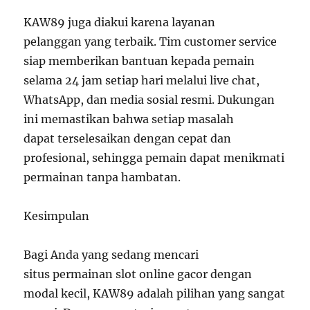
KAW89 juga diakui karena layanan
pelanggan yang terbaik. Tim customer service
siap memberikan bantuan kepada pemain
selama 24 jam setiap hari melalui live chat,
WhatsApp, dan media sosial resmi. Dukungan
ini memastikan bahwa setiap masalah
dapat terselesaikan dengan cepat dan
profesional, sehingga pemain dapat menikmati
permainan tanpa hambatan.
Kesimpulan
Bagi Anda yang sedang mencari
situs permainan slot online gacor dengan
modal kecil, KAW89 adalah pilihan yang sangat