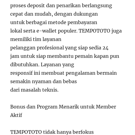
proses deposit dan penarikan berlangsung
cepat dan mudah, dengan dukungan
untuk berbagai metode pembayaran
lokal serta e-wallet populer. TEMPOTOTO juga
memiliki tim layanan
pelanggan profesional yang siap sedia 24
jam untuk siap membantu pemain kapan pun
dibutuhkan. Layanan yang
responsif ini membuat pengalaman bermain
semakin nyaman dan bebas
dari masalah teknis.
Bonus dan Program Menarik untuk Member
Aktif
TEMPOTOTO tidak hanya berfokus