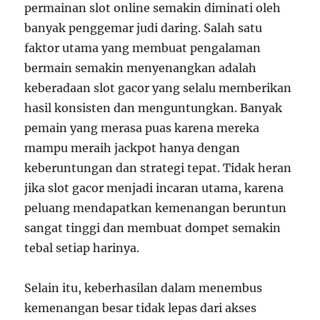
permainan slot online semakin diminati oleh
banyak penggemar judi daring. Salah satu
faktor utama yang membuat pengalaman
bermain semakin menyenangkan adalah
keberadaan slot gacor yang selalu memberikan
hasil konsisten dan menguntungkan. Banyak
pemain yang merasa puas karena mereka
mampu meraih jackpot hanya dengan
keberuntungan dan strategi tepat. Tidak heran
jika slot gacor menjadi incaran utama, karena
peluang mendapatkan kemenangan beruntun
sangat tinggi dan membuat dompet semakin
tebal setiap harinya.
Selain itu, keberhasilan dalam menembus
kemenangan besar tidak lepas dari akses