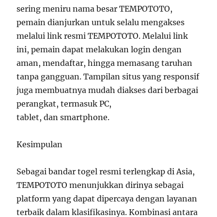
sering meniru nama besar TEMPOTOTO,
pemain dianjurkan untuk selalu mengakses
melalui link resmi TEMPOTOTO. Melalui link
ini, pemain dapat melakukan login dengan
aman, mendaftar, hingga memasang taruhan
tanpa gangguan. Tampilan situs yang responsif
juga membuatnya mudah diakses dari berbagai
perangkat, termasuk PC,
tablet, dan smartphone.
Kesimpulan
Sebagai bandar togel resmi terlengkap di Asia,
TEMPOTOTO menunjukkan dirinya sebagai
platform yang dapat dipercaya dengan layanan
terbaik dalam klasifikasinya. Kombinasi antara