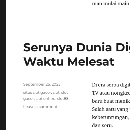
mau mulai main,
Serunya Dunia Dig
Waktu Melesat
Posted
September 26, 2025
Di era serba dig
on
Tags
situs slot gacor
,
slot
,
slot
TV atau nongkr
gacor
,
slot online
,
slot88
baru buat menik
on
Leave a comment
Salah satu yang
Serunya
keberuntungan, t
Dunia
Digital
dan seru.