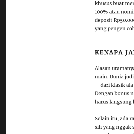
khusus buat mem
100% atau nomin
deposit Rp50.000
yang pengen cob
KENAPA JA
Alasan utamanya
main. Dunia judi
—dari klasik al
Dengan bonus ne
harus langsung 
Selain itu, ada 
sih yang nggak 