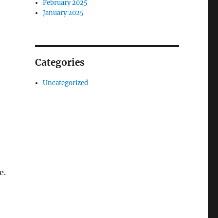
February 2025
January 2025
Categories
Uncategorized
e.