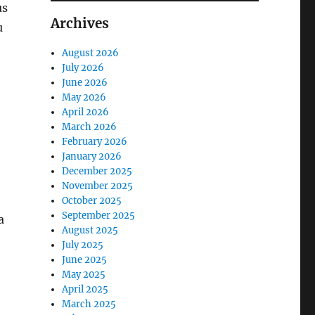
us
Archives
u
August 2026
July 2026
June 2026
May 2026
April 2026
March 2026
February 2026
January 2026
December 2025
November 2025
October 2025
September 2025
a
August 2025
July 2025
June 2025
May 2025
April 2025
March 2025