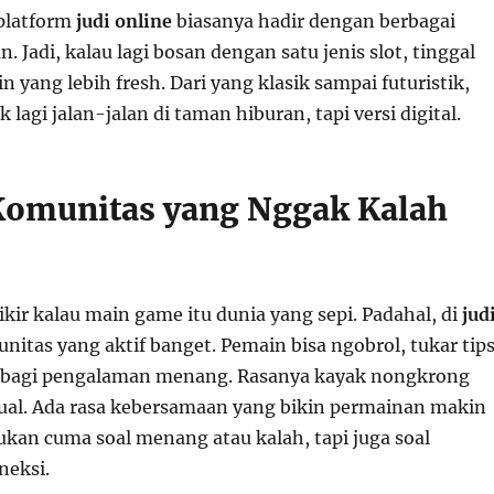
 platform
judi online
biasanya hadir dengan berbagai
. Jadi, kalau lagi bosan dengan satu jenis slot, tinggal
in yang lebih fresh. Dari yang klasik sampai futuristik,
 lagi jalan-jalan di taman hiburan, tapi versi digital.
Komunitas yang Nggak Kalah
kir kalau main game itu dunia yang sepi. Padahal, di
jud
unitas yang aktif banget. Pemain bisa ngobrol, tukar tips
erbagi pengalaman menang. Rasanya kayak nongkrong
rtual. Ada rasa kebersamaan yang bikin permainan makin
ukan cuma soal menang atau kalah, tapi juga soal
neksi.