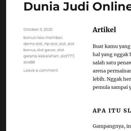
Dunia Judi Onlin
Artikel
Posted
October 3, 2025
on
Tags
bonus new member
,
demo slot
,
rtp slot
,
slot
,
slot
Buat kamu yang l
bonus
,
slot gacor
,
slot
hal yang nggak 
garansi kekalahan
,
slot777
,
slot88
salah satu pena
on
Leave a comment
arena permaina
Keuntungan
lebih. Nggak her
Awal
pemula sampai 
yang
Bikin
Nagih
di
APA ITU S
Dunia
Judi
Online
Gampangnya, ini