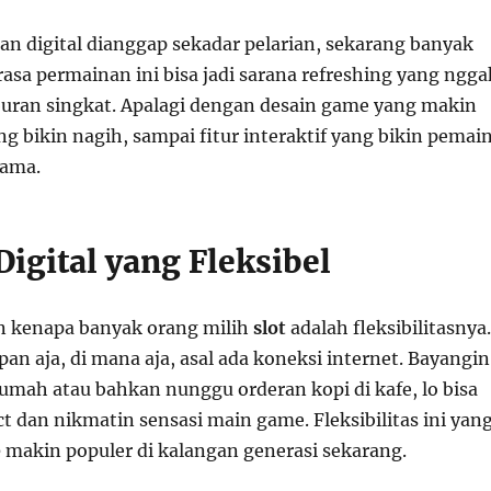
an digital dianggap sekadar pelarian, sekarang banyak
asa permainan ini bisa jadi sarana refreshing yang ngga
buran singkat. Apalagi dengan desain game yang makin
ng bikin nagih, sampai fitur interaktif yang bikin pemai
lama.
igital yang Fleksibel
an kenapa banyak orang milih
slot
adalah fleksibilitasnya.
an aja, di mana aja, asal ada koneksi internet. Bayangin
rumah atau bahkan nunggu orderan kopi di kafe, lo bisa
 dan nikmatin sensasi main game. Fleksibilitas ini yan
e
makin populer di kalangan generasi sekarang.