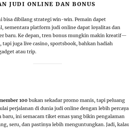
N JUDI ONLINE DAN BONUS
 bisa dibilang strategi win-win. Pemain dapet
, sementara platform judi online dapat loyalitas dan
er baru. Ke depan, tren bonus mungkin makin kreatif—
 tapi juga live casino, sportsbook, bahkan hadiah
gadget atau trip.
 member 100
bukan sekadar promo manis, tapi peluang
ai perjalanan di dunia judi online dengan lebih percaya
in baru, ini semacam tiket emas yang bikin pengalaman
ng, seru, dan pastinya lebih menguntungkan. Jadi, kala