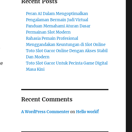
Recent Posts
Peran AI Dalam Mengoptimalkan
Pengalaman Bermain Judi Virtual
Panduan Memahami Aturan Dasar
Permainan Slot Modern
Rahasia Pemain Profesional
Menggandakan Keuntungan di Slot Online
u
Toto Slot Gacor Online Dengan Akses Stabil
Dan Modern
ke
Toto Slot Gacor Untuk Pecinta Game Digital
Masa Kini
Recent Comments
A WordPress Commenter
on
Hello world!