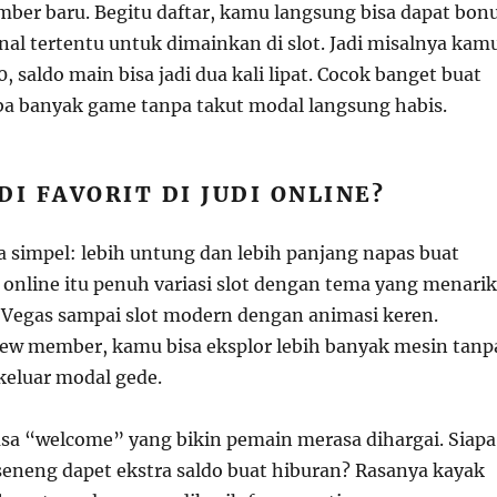
ber baru. Begitu daftar, kamu langsung bisa dapat bon
al tertentu untuk dimainkan di slot. Jadi misalnya kam
, saldo main bisa jadi dua kali lipat. Cocok banget buat
a banyak game tanpa takut modal langsung habis.
DI FAVORIT DI JUDI ONLINE?
 simpel: lebih untung dan lebih panjang napas buat
 online itu penuh variasi slot dengan tema yang menarik
a Vegas sampai slot modern dengan animasi keren.
w member, kamu bisa eksplor lebih banyak mesin tanp
keluar modal gede.
rasa “welcome” yang bikin pemain merasa dihargai. Siapa
seneng dapet ekstra saldo buat hiburan? Rasanya kayak