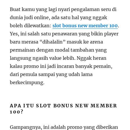
Buat kamu yang lagi nyari pengalaman seru di
dunia judi online, ada satu hal yang nggak
boleh dilewatkan:
slot bonus new member 100
.
Yes, ini salah satu penawaran yang bikin player
baru merasa “dihalalin” masuk ke arena
permainan dengan modal tambahan yang
langsung ngasih value lebih. Nggak heran
kalau promo ini jadi incaran banyak pemain,
dari pemula sampai yang udah lama
berkecimpung.
APA ITU SLOT BONUS NEW MEMBER
100?
Gampangnya, ini adalah promo yang diberikan