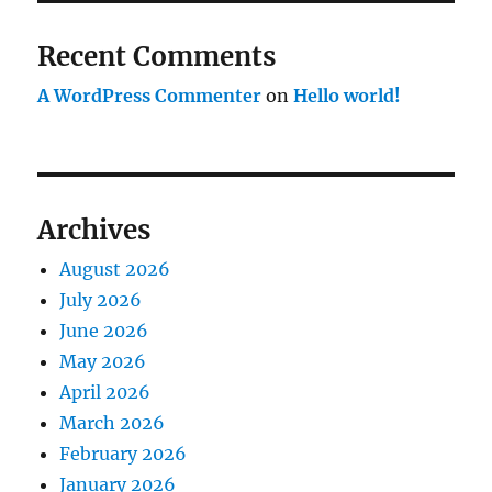
Recent Comments
A WordPress Commenter
on
Hello world!
Archives
August 2026
July 2026
June 2026
May 2026
April 2026
March 2026
February 2026
January 2026