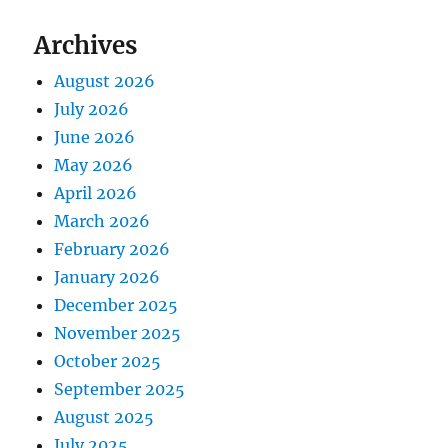
Archives
August 2026
July 2026
June 2026
May 2026
April 2026
March 2026
February 2026
January 2026
December 2025
November 2025
October 2025
September 2025
August 2025
July 2025