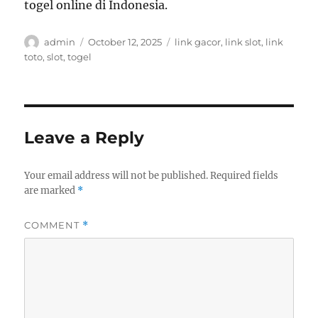
togel online di Indonesia.
Author
Posted
Tags
admin
October 12, 2025
link gacor
,
link slot
,
link
on
toto
,
slot
,
togel
Leave a Reply
Your email address will not be published.
Required fields
are marked
*
COMMENT
*