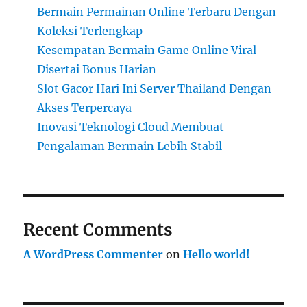
Bermain Permainan Online Terbaru Dengan
Koleksi Terlengkap
Kesempatan Bermain Game Online Viral
Disertai Bonus Harian
Slot Gacor Hari Ini Server Thailand Dengan
Akses Terpercaya
Inovasi Teknologi Cloud Membuat
Pengalaman Bermain Lebih Stabil
Recent Comments
A WordPress Commenter
on
Hello world!