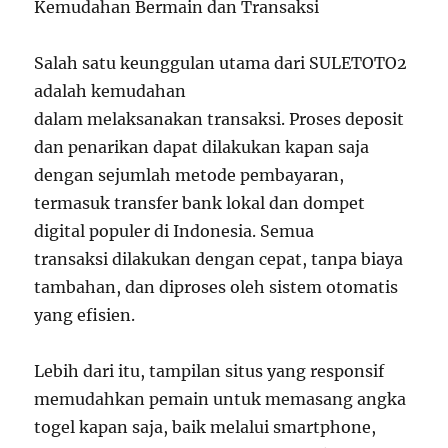
Kemudahan Bermain dan Transaksi
Salah satu keunggulan utama dari SULETOTO2
adalah kemudahan
dalam melaksanakan transaksi. Proses deposit
dan penarikan dapat dilakukan kapan saja
dengan sejumlah metode pembayaran,
termasuk transfer bank lokal dan dompet
digital populer di Indonesia. Semua
transaksi dilakukan dengan cepat, tanpa biaya
tambahan, dan diproses oleh sistem otomatis
yang efisien.
Lebih dari itu, tampilan situs yang responsif
memudahkan pemain untuk memasang angka
togel kapan saja, baik melalui smartphone,