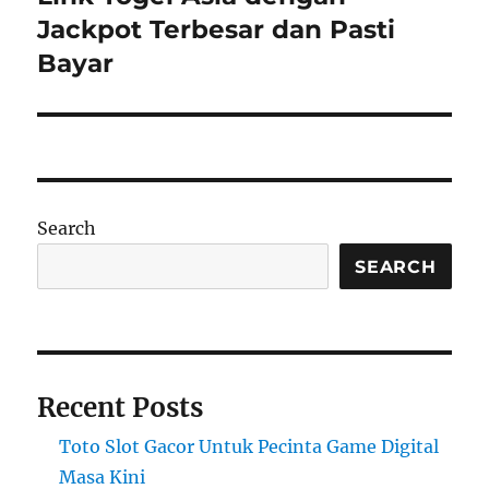
post:
Jackpot Terbesar dan Pasti
Bayar
Search
SEARCH
Recent Posts
Toto Slot Gacor Untuk Pecinta Game Digital
Masa Kini