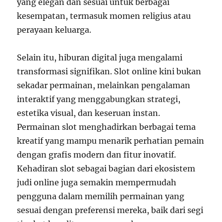
yang elegan dan sesuai untuk berbagai
kesempatan, termasuk momen religius atau
perayaan keluarga.
Selain itu, hiburan digital juga mengalami
transformasi signifikan. Slot online kini bukan
sekadar permainan, melainkan pengalaman
interaktif yang menggabungkan strategi,
estetika visual, dan keseruan instan.
Permainan slot menghadirkan berbagai tema
kreatif yang mampu menarik perhatian pemain
dengan grafis modern dan fitur inovatif.
Kehadiran slot sebagai bagian dari ekosistem
judi online juga semakin mempermudah
pengguna dalam memilih permainan yang
sesuai dengan preferensi mereka, baik dari segi