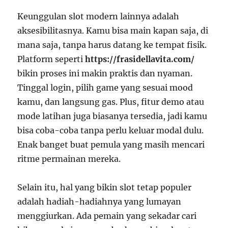
Keunggulan slot modern lainnya adalah
aksesibilitasnya. Kamu bisa main kapan saja, di
mana saja, tanpa harus datang ke tempat fisik.
Platform seperti
https://frasidellavita.com/
bikin proses ini makin praktis dan nyaman.
Tinggal login, pilih game yang sesuai mood
kamu, dan langsung gas. Plus, fitur demo atau
mode latihan juga biasanya tersedia, jadi kamu
bisa coba-coba tanpa perlu keluar modal dulu.
Enak banget buat pemula yang masih mencari
ritme permainan mereka.
Selain itu, hal yang bikin slot tetap populer
adalah hadiah-hadiahnya yang lumayan
menggiurkan. Ada pemain yang sekadar cari