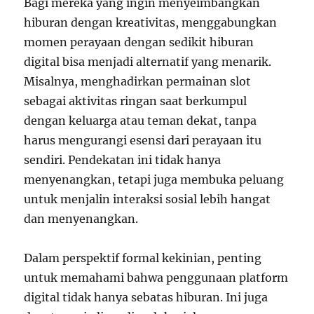
Bagi mereka yang ingin menyeimbangkan
hiburan dengan kreativitas, menggabungkan
momen perayaan dengan sedikit hiburan
digital bisa menjadi alternatif yang menarik.
Misalnya, menghadirkan permainan slot
sebagai aktivitas ringan saat berkumpul
dengan keluarga atau teman dekat, tanpa
harus mengurangi esensi dari perayaan itu
sendiri. Pendekatan ini tidak hanya
menyenangkan, tetapi juga membuka peluang
untuk menjalin interaksi sosial lebih hangat
dan menyenangkan.
Dalam perspektif formal kekinian, penting
untuk memahami bahwa penggunaan platform
digital tidak hanya sebatas hiburan. Ini juga