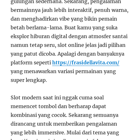
gulungan sederhana. Sekarang, pengalaman
bermainnya jauh lebih interaktif, penuh warna,
dan menghadirkan vibe yang bikin pemain
betah berlama-lama. Buat kamu yang suka
eksplor hiburan digital dengan atmosfer santai
namun tetap seru, slot online jelas jadi pilihan
yang patut dicoba. Apalagi dengan banyaknya
platform seperti
https://frasidellavita.com/
yang menawarkan variasi permainan yang
super lengkap.
Slot modern saat ini nggak cuma soal
memencet tombol dan berharap dapat
kombinasi yang cocok. Sekarang semuanya
dirancang untuk memberikan pengalaman
yang lebih immersive. Mulai dari tema yang