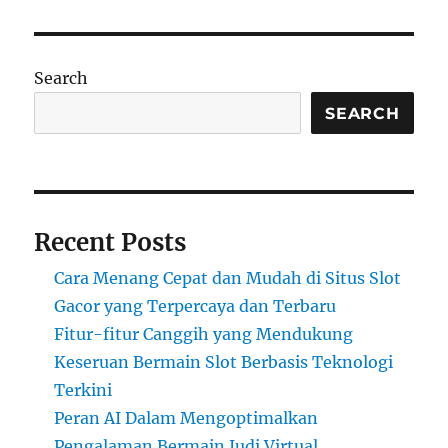
Kreatif
untuk
Momen
Spesialmu
Search
SEARCH
Recent Posts
Cara Menang Cepat dan Mudah di Situs Slot
Gacor yang Terpercaya dan Terbaru
Fitur-fitur Canggih yang Mendukung
Keseruan Bermain Slot Berbasis Teknologi
Terkini
Peran AI Dalam Mengoptimalkan
Pengalaman Bermain Judi Virtual