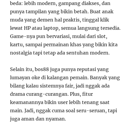
beda: lebih modern, gampang diakses, dan
punya tampilan yang bikin betah. Buat anak
muda yang demen hal praktis, tinggal klik
lewat HP atau laptop, semua langsung tersedia.
Game-nya pun bervariasi, mulai dari slot,
kartu, sampai permainan khas yang bikin kita
nostalgia tapi tetap ada sentuhan modern.
Selain itu, bos88 juga punya reputasi yang
lumayan oke di kalangan pemain. Banyak yang
bilang kalau sistemnya fair, jadi nggak ada
drama curang-curangan. Plus, fitur
keamanannya bikin user lebih tenang saat
main. Jadi, nggak cuma soal seru-seruan, tapi
juga aman dan nyaman.