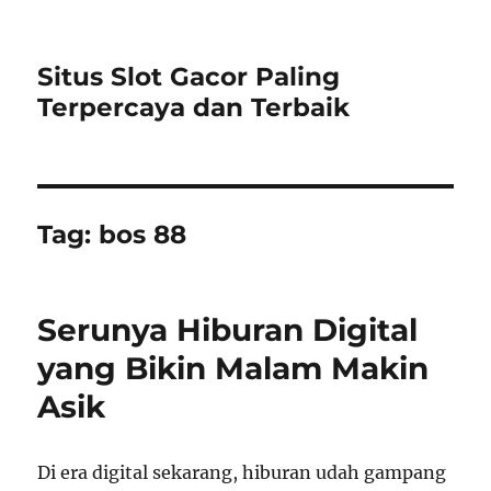
Situs Slot Gacor Paling
Terpercaya dan Terbaik
Tag:
bos 88
Serunya Hiburan Digital
yang Bikin Malam Makin
Asik
Di era digital sekarang, hiburan udah gampang