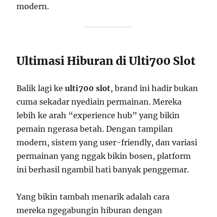
modern.
Ultimasi Hiburan di Ulti700 Slot
Balik lagi ke
ulti700 slot
, brand ini hadir bukan
cuma sekadar nyediain permainan. Mereka
lebih ke arah “experience hub” yang bikin
pemain ngerasa betah. Dengan tampilan
modern, sistem yang user-friendly, dan variasi
permainan yang nggak bikin bosen, platform
ini berhasil ngambil hati banyak penggemar.
Yang bikin tambah menarik adalah cara
mereka ngegabungin hiburan dengan