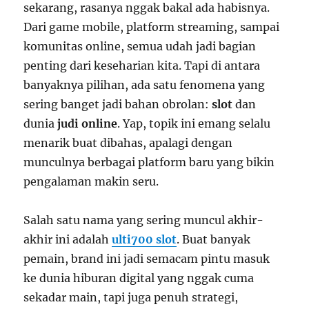
sekarang, rasanya nggak bakal ada habisnya.
Dari game mobile, platform streaming, sampai
komunitas online, semua udah jadi bagian
penting dari keseharian kita. Tapi di antara
banyaknya pilihan, ada satu fenomena yang
sering banget jadi bahan obrolan:
slot
dan
dunia
judi online
. Yap, topik ini emang selalu
menarik buat dibahas, apalagi dengan
munculnya berbagai platform baru yang bikin
pengalaman makin seru.
Salah satu nama yang sering muncul akhir-
akhir ini adalah
ulti700 slot
. Buat banyak
pemain, brand ini jadi semacam pintu masuk
ke dunia hiburan digital yang nggak cuma
sekadar main, tapi juga penuh strategi,