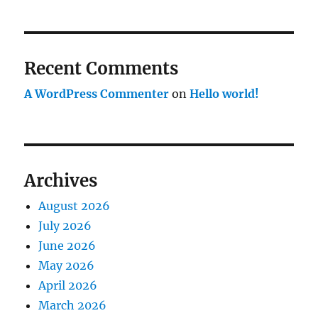
Recent Comments
A WordPress Commenter
on
Hello world!
Archives
August 2026
July 2026
June 2026
May 2026
April 2026
March 2026