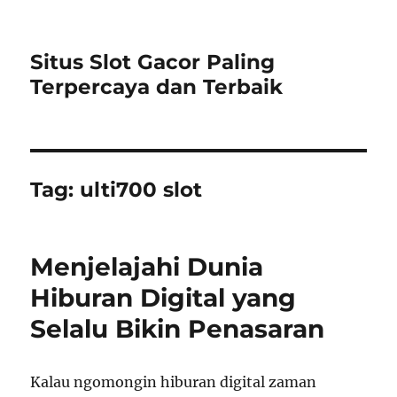
Situs Slot Gacor Paling
Terpercaya dan Terbaik
Tag:
ulti700 slot
Menjelajahi Dunia
Hiburan Digital yang
Selalu Bikin Penasaran
Kalau ngomongin hiburan digital zaman