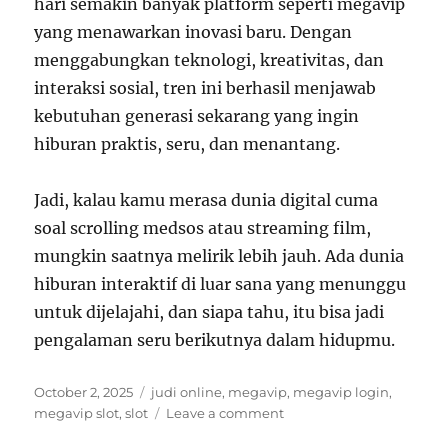
hari semakin banyak platform seperti megavip
yang menawarkan inovasi baru. Dengan
menggabungkan teknologi, kreativitas, dan
interaksi sosial, tren ini berhasil menjawab
kebutuhan generasi sekarang yang ingin
hiburan praktis, seru, dan menantang.
Jadi, kalau kamu merasa dunia digital cuma
soal scrolling medsos atau streaming film,
mungkin saatnya melirik lebih jauh. Ada dunia
hiburan interaktif di luar sana yang menunggu
untuk dijelajahi, dan siapa tahu, itu bisa jadi
pengalaman seru berikutnya dalam hidupmu.
Posted
Tags
October 2, 2025
judi online
,
megavip
,
megavip login
,
on
on
megavip slot
,
slot
Leave a comment
Menyelami