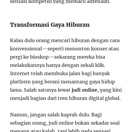
sensasi kompetisi yang memacu adrenalin.
Transformasi Gaya Hiburan
Kalau dulu orang mencari hiburan dengan cara
konvensional—seperti menonton konser atau
pergi ke bioskop—sekarang mereka bisa
melakukannya hanya dengan sekali klik.
Internet telah membuka jalan bagi banyak
platform yang berani menantang gaya hidup
lama. Salah satunya lewat
judi online
, yang kini
menjadi bagian dari tren hiburan digital global.
Namun, jangan salah kaprah dulu. Bagi
sebagian orang, judi online bukan sekadar soal
menang atau kalah, tapi lebih pada sensasi