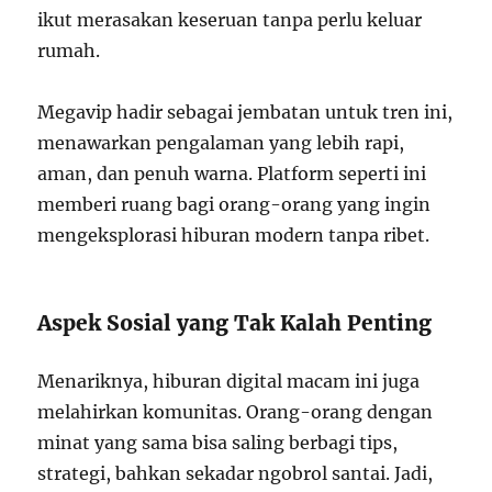
ikut merasakan keseruan tanpa perlu keluar
rumah.
Megavip hadir sebagai jembatan untuk tren ini,
menawarkan pengalaman yang lebih rapi,
aman, dan penuh warna. Platform seperti ini
memberi ruang bagi orang-orang yang ingin
mengeksplorasi hiburan modern tanpa ribet.
Aspek Sosial yang Tak Kalah Penting
Menariknya, hiburan digital macam ini juga
melahirkan komunitas. Orang-orang dengan
minat yang sama bisa saling berbagi tips,
strategi, bahkan sekadar ngobrol santai. Jadi,