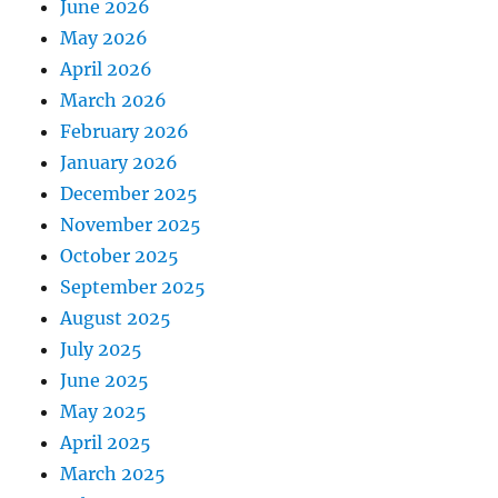
June 2026
May 2026
April 2026
March 2026
February 2026
January 2026
December 2025
November 2025
October 2025
September 2025
August 2025
July 2025
June 2025
May 2025
April 2025
March 2025