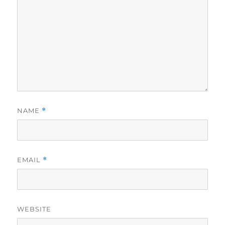
NAME
*
EMAIL
*
WEBSITE