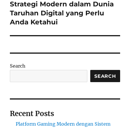
Strategi Modern dalam Dunia
Next
post:
Taruhan Digital yang Perlu
Anda Ketahui
Search
SEARCH
Recent Posts
Platform Gaming Modern dengan Sistem