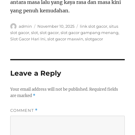
antara masa lalu yang kaya rasa dan masa kini
yang penuh kemudahan.
Author
Posted
Tags
admin
November 10, 2025
link slot gacor
,
situs
on
slot gacor
,
slot
,
slot gacor
,
slot gacor gampang menang
,
Slot Gacor Hari Ini
,
slot gacor maxwin
,
slotgacor
Leave a Reply
Your email address will not be published.
Required fields
are marked
*
COMMENT
*