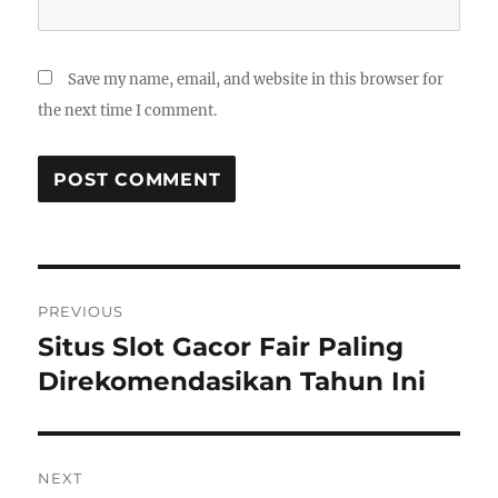
Save my name, email, and website in this browser for
the next time I comment.
Post
PREVIOUS
navigation
Situs Slot Gacor Fair Paling
Previous
post:
Direkomendasikan Tahun Ini
NEXT