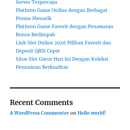
Server Terpercaya
Platform Game Online dengan Berbagai
Promo Menarik
Platform Game Favorit dengan Penawaran
Bonus Berlimpah
Link Slot Online 2026 Pilihan Favorit dan
Deposit QRIS Cepat
Situs Slot Gacor Hari Ini Dengan Koleksi
Permainan Berkualitas
Recent Comments
A WordPress Commenter
on
Hello world!