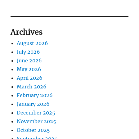
Archives
August 2026
July 2026
June 2026
May 2026
April 2026
March 2026
February 2026
January 2026
December 2025
November 2025
October 2025
September 2025