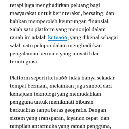
tetapi juga menghadirkan peluang bagi
masyarakat untuk berinteraksi, bersaing, dan
bahkan memperoleh keuntungan finansial.
Salah satu platform yang menonjol dalam
ranah ini adalah
ketua66
, yang dikenal sebagai
salah satu pelopor dalam menghadirkan
pengalaman bermain yang inovatif dan
terintegrasi.
Platform seperti ketua66 tidak hanya sekadar
tempat bermain, melainkan juga simbol dari
kemajuan teknologi yang memudahkan
pengguna untuk menikmati hiburan
berkualitas tanpa batas geografis. Dengan
sistem yang transparan, layanan cepat, dan
tampilan antarmuka yang ramah pengguna,