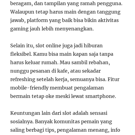
beragam, dan tampilan yang ramah pengguna.
Walaupun tetap harus main dengan tanggung
jawab, platform yang baik bisa bikin aktivitas
gaming jauh lebih menyenangkan.
Selain itu, slot online juga jadi hiburan
fleksibel. Kamu bisa main kapan saja tanpa
harus keluar rumah. Mau sambil rebahan,
nunggu pesanan di kafe, atau sekadar
refreshing setelah kerja, semuanya bisa. Fitur
mobile-friendly membuat pengalaman
bermain tetap oke meski lewat smartphone.
Keuntungan lain dari slot adalah sensasi
sosialnya. Banyak komunitas pemain yang
saling berbagi tips, pengalaman menang, info