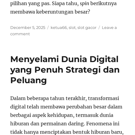
pilihan yang pas. Siapa tahu,
spin
berikutnya
membawa keberuntungan besar?
Posted
Tags
December 5, 2025
ketua66
,
slot
,
slot gacor
Leave a
on
on
comment
Serunya
Dunia
Slot
Menyelami Dunia Digital
Online
untuk
yang Penuh Strategi dan
Pemain
Peluang
Masa
Kini
Dalam beberapa tahun terakhir, transformasi
digital telah membawa perubahan besar dalam
berbagai aspek kehidupan, termasuk dunia
hiburan dan permainan daring. Fenomena ini
tidak hanya menciptakan bentuk hiburan baru,