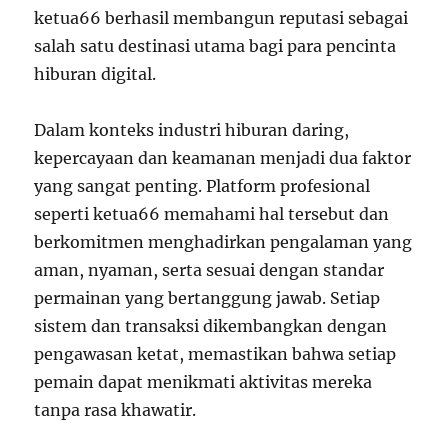
ketua66 berhasil membangun reputasi sebagai
salah satu destinasi utama bagi para pencinta
hiburan digital.
Dalam konteks industri hiburan daring,
kepercayaan dan keamanan menjadi dua faktor
yang sangat penting. Platform profesional
seperti ketua66 memahami hal tersebut dan
berkomitmen menghadirkan pengalaman yang
aman, nyaman, serta sesuai dengan standar
permainan yang bertanggung jawab. Setiap
sistem dan transaksi dikembangkan dengan
pengawasan ketat, memastikan bahwa setiap
pemain dapat menikmati aktivitas mereka
tanpa rasa khawatir.