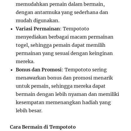
memudahkan pemain dalam bermain,
dengan antarmuka yang sederhana dan
mudah digunakan.
Variasi Permainan
: Tempototo
menyediakan berbagai macam permainan
togel, sehingga pemain dapat memilih
permainan yang sesuai dengan keinginan
mereka.
Bonus dan Promosi
: Tempototo sering
menawarkan bonus dan promosi menarik
untuk pemain, sehingga mereka dapat
bermain dengan lebih nyaman dan memiliki
kesempatan memenangkan hadiah yang
lebih besar.
Cara Bermain di Tempototo