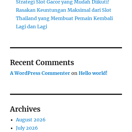
Strategi Slot Gacor yang Mudah Diikuti!
Rasakan Keuntungan Maksimal dari Slot
Thailand yang Membuat Pemain Kembali
Lagi dan Lagi
Recent Comments
A WordPress Commenter
on
Hello world!
Archives
August 2026
July 2026