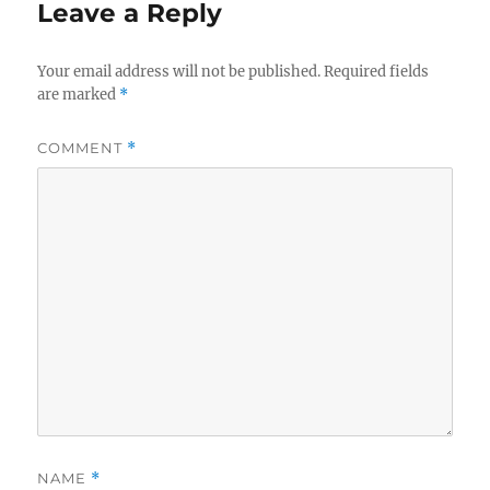
Leave a Reply
Your email address will not be published.
Required fields
are marked
*
COMMENT
*
NAME
*