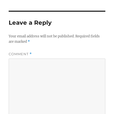
Leave a Reply
Your email address will not be published.
Required fields
are marked
*
COMMENT
*