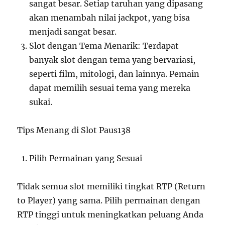
sangat besar. Setiap taruhan yang dipasang
akan menambah nilai jackpot, yang bisa
menjadi sangat besar.
Slot dengan Tema Menarik: Terdapat
banyak slot dengan tema yang bervariasi,
seperti film, mitologi, dan lainnya. Pemain
dapat memilih sesuai tema yang mereka
sukai.
Tips Menang di Slot Paus138
Pilih Permainan yang Sesuai
Tidak semua slot memiliki tingkat RTP (Return
to Player) yang sama. Pilih permainan dengan
RTP tinggi untuk meningkatkan peluang Anda