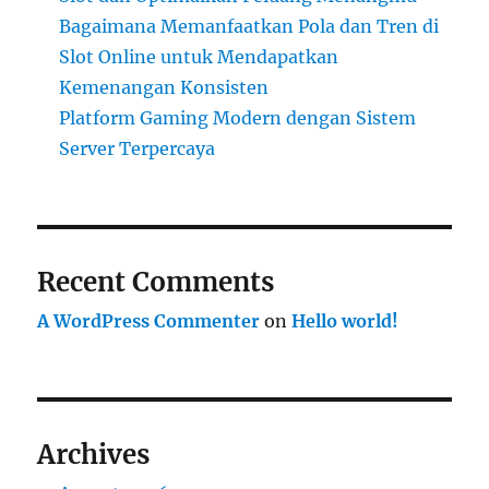
Bagaimana Memanfaatkan Pola dan Tren di
Slot Online untuk Mendapatkan
Kemenangan Konsisten
Platform Gaming Modern dengan Sistem
Server Terpercaya
Recent Comments
A WordPress Commenter
on
Hello world!
Archives