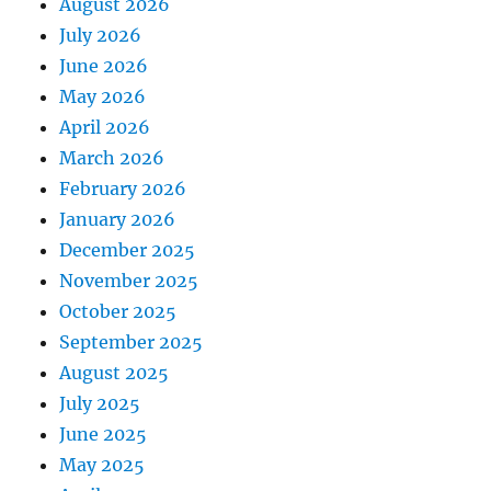
August 2026
July 2026
June 2026
May 2026
April 2026
March 2026
February 2026
January 2026
December 2025
November 2025
October 2025
September 2025
August 2025
July 2025
June 2025
May 2025