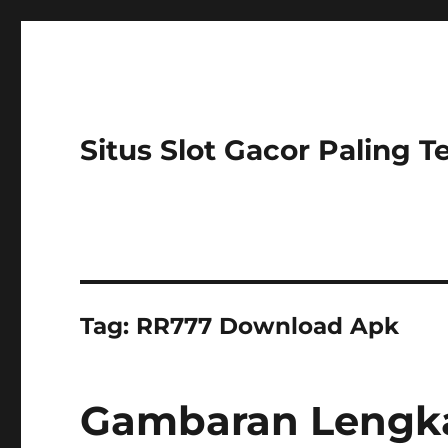
Situs Slot Gacor Paling 
Tag:
RR777 Download Apk
Gambaran Lengka