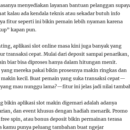
asanya menyediakan layanan bantuan pelanggan supay
at kalau ada kendala teknis atau sekadar butuh info
a fitur seperti ini bikin pemain lebih nyaman karena
kup” kapan pun.
ing, aplikasi slot online masa kini juga banyak yang
r transaksi cepat. Mulai dari deposit sampai penarikan,
in biar bisa diproses hanya dalam hitungan menit.
 yang mereka pakai bikin prosesnya makin ringkas dan
n makin kecil. Buat pemain yang suka transaksi cepat—
 yang mau nunggu lama?—fitur ini jelas jadi nilai tamba
ng bikin aplikasi slot makin digemari adalah adanya
rian, dan event khusus dengan hadiah menarik. Promo
free spin, atau bonus deposit bikin permainan terasa
na kamu punya peluang tambahan buat ngejar