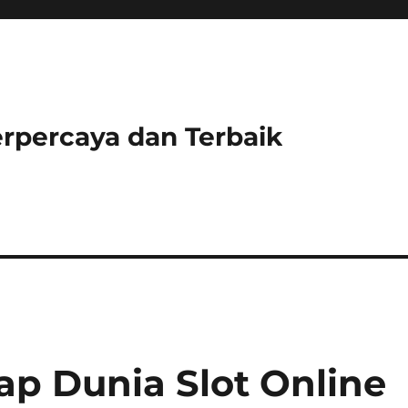
Terpercaya dan Terbaik
p Dunia Slot Online