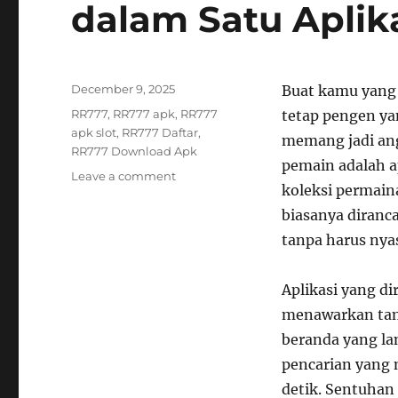
dalam Satu Aplik
Posted
December 9, 2025
Buat kamu yang 
on
Tags
RR777
,
RR777 apk
,
RR777
tetap pengen yan
apk slot
,
RR777 Daftar
,
memang jadi angi
RR777 Download Apk
pemain adalah a
on
Leave a comment
koleksi permain
Gambaran
Lengkap
biasanya diranc
Dunia
tanpa harus nya
Slot
Online
dalam
Aplikasi yang 
Satu
menawarkan tamp
Aplikasi
beranda yang la
pencarian yang
detik. Sentuhan