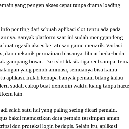
emain yang pengen akses cepat tanpa drama loading
 info penting dari sebuah aplikasi slot tentu ada pada
nannya. Banyak platform saat ini sudah menggandeng
a buat ngasih akses ke ratusan game menarik. Variasi
us, dan mekanik permainan biasanya dibuat beda-beda
k gampang bosan. Dari slot klasik tiga reel sampai tem
tualangan yang penuh animasi, semuanya bisa kamu
tu aplikasi. Inilah kenapa banyak pemain bilang kalau
odern sudah cukup buat nemenin waktu luang tanpa haru
form lain.
di salah satu hal yang paling sering dicari pemain.
agus bakal memastikan data pemain tersimpan aman
ipsi dan proteksi login berlapis. Selain itu, aplikasi