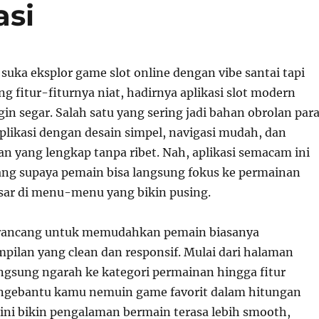
asi
suka eksplor game slot online dengan vibe santai tapi
g fitur-fiturnya niat, hadirnya aplikasi slot modern
n segar. Salah satu yang sering jadi bahan obrolan par
plikasi dengan desain simpel, navigasi mudah, dan
an yang lengkap tanpa ribet. Nah, aplikasi semacam ini
ang supaya pemain bisa langsung fokus ke permainan
sar di menu-menu yang bikin pusing.
dirancang untuk memudahkan pemain biasanya
ilan yang clean dan responsif. Mulai dari halaman
ngsung ngarah ke kategori permainan hingga fitur
 ngebantu kamu nemuin game favorit dalam hitungan
 ini bikin pengalaman bermain terasa lebih smooth,