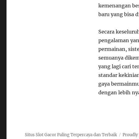
kemenangan besar
baru yang bisa d
Secara keseluru
pengalaman yang
permainan, sis
semuanya dikema
yang lagi cari t
standar kekinian
gaya bermainmu,
dengan lebih n
Situs Slot Gacor Paling Terpercaya dan Terbaik
Proudly