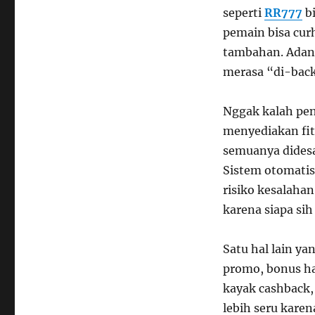
seperti
RR777
bi
pemain bisa curh
tambahan. Adany
merasa “di-bac
Nggak kalah pent
menyediakan fitu
semuanya didesa
Sistem otomatis
risiko kesalaha
karena siapa sih
Satu hal lain ya
promo, bonus ha
kayak cashback, 
lebih seru kare