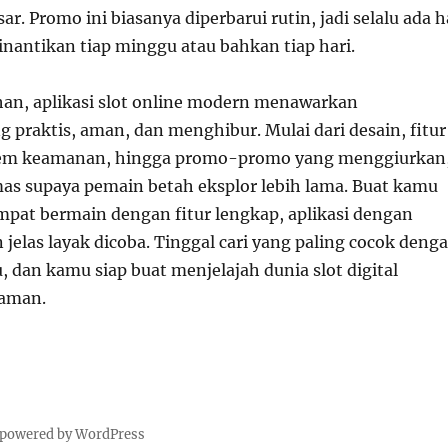
. Promo ini biasanya diperbarui rutin, jadi selalu ada h
inantikan tiap minggu atau bahkan tiap hari.
han, aplikasi slot online modern menawarkan
 praktis, aman, dan menghibur. Mulai dari desain, fitur
tem keamanan, hingga promo-promo yang menggiurkan
s supaya pemain betah eksplor lebih lama. Buat kamu
empat bermain dengan fitur lengkap, aplikasi dengan
 jelas layak dicoba. Tinggal cari yang paling cocok deng
 dan kamu siap buat menjelajah dunia slot digital
yaman.
 powered by WordPress