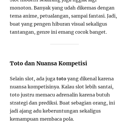
monoton. Banyak yang udah dikemas dengan
tema anime, petualangan, sampai fantasi. Jadi,
buat yang pengen hiburan visual sekaligus
tantangan, genre ini emang cocok banget.
Toto dan Nuansa Kompetisi
Selain slot, ada juga
toto
yang dikenal karena
nuansa kompetisinya. Kalau slot lebih santai,
toto justru memacu adrenalin karena butuh
strategi dan prediksi. Buat sebagian orang, ini
jadi ajang adu keberuntungan sekaligus
kemampuan membaca pola.