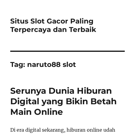
Situs Slot Gacor Paling
Terpercaya dan Terbaik
Tag:
naruto88 slot
Serunya Dunia Hiburan
Digital yang Bikin Betah
Main Online
Di era digital sekarang, hiburan online udah