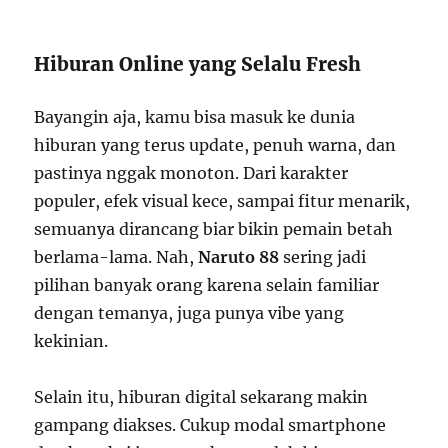
Hiburan Online yang Selalu Fresh
Bayangin aja, kamu bisa masuk ke dunia
hiburan yang terus update, penuh warna, dan
pastinya nggak monoton. Dari karakter
populer, efek visual kece, sampai fitur menarik,
semuanya dirancang biar bikin pemain betah
berlama-lama. Nah,
Naruto 88
sering jadi
pilihan banyak orang karena selain familiar
dengan temanya, juga punya vibe yang
kekinian.
Selain itu, hiburan digital sekarang makin
gampang diakses. Cukup modal smartphone