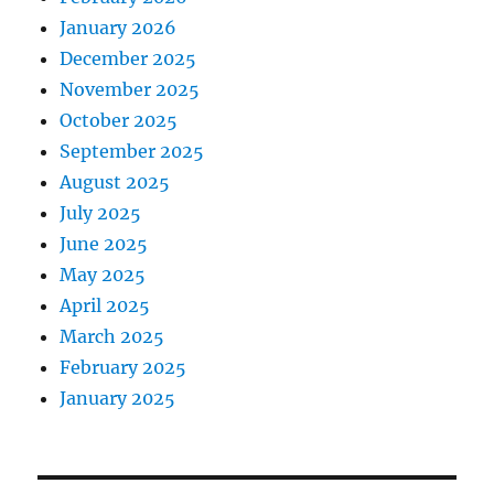
January 2026
December 2025
November 2025
October 2025
September 2025
August 2025
July 2025
June 2025
May 2025
April 2025
March 2025
February 2025
January 2025