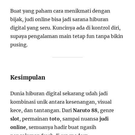
Buat yang paham cara menikmati dengan
bijak, judi online bisa jadi sarana hiburan
digital yang seru. Kuncinya ada di kontrol diri,
supaya pengalaman main tetap fun tanpa bikin
pusing.
Kesimpulan
Dunia hiburan digital sekarang udah jadi
kombinasi unik antara kesenangan, visual
kece, dan tantangan. Dari
Naruto 88
, genre
slot
, permainan
toto
, sampai nuansa
judi
online
, semuanya hadir buat ngasih