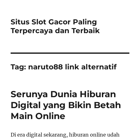
Situs Slot Gacor Paling
Terpercaya dan Terbaik
Tag:
naruto88 link alternatif
Serunya Dunia Hiburan
Digital yang Bikin Betah
Main Online
Di era digital sekarang, hiburan online udah