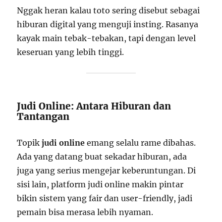
Nggak heran kalau toto sering disebut sebagai
hiburan digital yang menguji insting. Rasanya
kayak main tebak-tebakan, tapi dengan level
keseruan yang lebih tinggi.
Judi Online: Antara Hiburan dan
Tantangan
Topik
judi online
emang selalu rame dibahas.
Ada yang datang buat sekadar hiburan, ada
juga yang serius mengejar keberuntungan. Di
sisi lain, platform judi online makin pintar
bikin sistem yang fair dan user-friendly, jadi
pemain bisa merasa lebih nyaman.