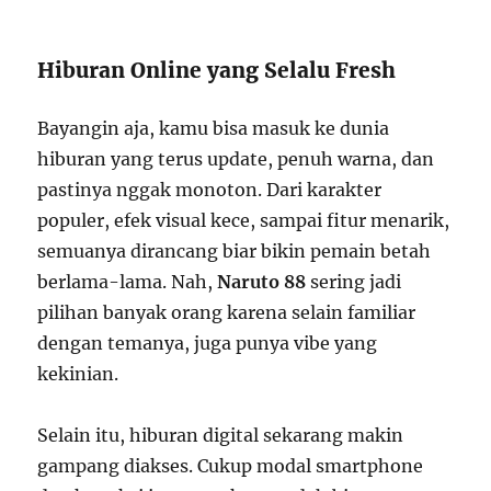
Hiburan Online yang Selalu Fresh
Bayangin aja, kamu bisa masuk ke dunia
hiburan yang terus update, penuh warna, dan
pastinya nggak monoton. Dari karakter
populer, efek visual kece, sampai fitur menarik,
semuanya dirancang biar bikin pemain betah
berlama-lama. Nah,
Naruto 88
sering jadi
pilihan banyak orang karena selain familiar
dengan temanya, juga punya vibe yang
kekinian.
Selain itu, hiburan digital sekarang makin
gampang diakses. Cukup modal smartphone