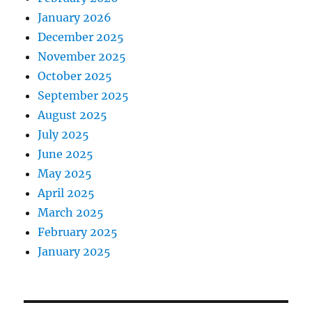
January 2026
December 2025
November 2025
October 2025
September 2025
August 2025
July 2025
June 2025
May 2025
April 2025
March 2025
February 2025
January 2025