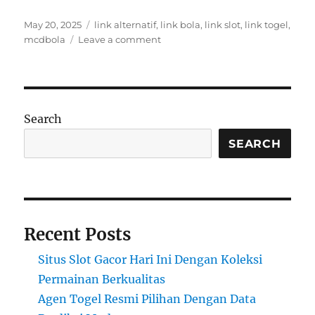
Posted
Tags
May 20, 2025
link alternatif
,
link bola
,
link slot
,
link togel
,
on
on
mcdbola
Leave a comment
Kenapa
Harus
MCDBOLA?
Ini
Alasan
Search
Para
Slotter
SEARCH
Setia!
Recent Posts
Situs Slot Gacor Hari Ini Dengan Koleksi
Permainan Berkualitas
Agen Togel Resmi Pilihan Dengan Data