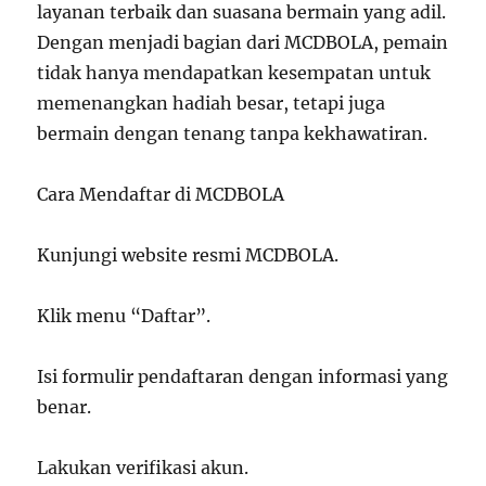
layanan terbaik dan suasana bermain yang adil.
Dengan menjadi bagian dari MCDBOLA, pemain
tidak hanya mendapatkan kesempatan untuk
memenangkan hadiah besar, tetapi juga
bermain dengan tenang tanpa kekhawatiran.
Cara Mendaftar di MCDBOLA
Kunjungi website resmi MCDBOLA.
Klik menu “Daftar”.
Isi formulir pendaftaran dengan informasi yang
benar.
Lakukan verifikasi akun.