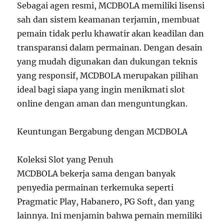
Sebagai agen resmi, MCDBOLA memiliki lisensi
sah dan sistem keamanan terjamin, membuat
pemain tidak perlu khawatir akan keadilan dan
transparansi dalam permainan. Dengan desain
yang mudah digunakan dan dukungan teknis
yang responsif, MCDBOLA merupakan pilihan
ideal bagi siapa yang ingin menikmati slot
online dengan aman dan menguntungkan.
Keuntungan Bergabung dengan MCDBOLA
Koleksi Slot yang Penuh
MCDBOLA bekerja sama dengan banyak
penyedia permainan terkemuka seperti
Pragmatic Play, Habanero, PG Soft, dan yang
lainnya. Ini menjamin bahwa pemain memiliki