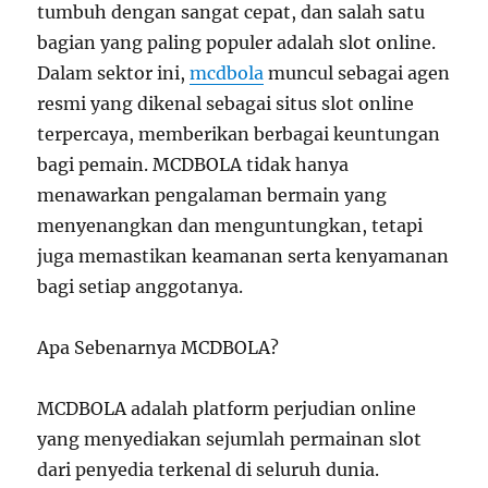
tumbuh dengan sangat cepat, dan salah satu
bagian yang paling populer adalah slot online.
Dalam sektor ini,
mcdbola
muncul sebagai agen
resmi yang dikenal sebagai situs slot online
terpercaya, memberikan berbagai keuntungan
bagi pemain. MCDBOLA tidak hanya
menawarkan pengalaman bermain yang
menyenangkan dan menguntungkan, tetapi
juga memastikan keamanan serta kenyamanan
bagi setiap anggotanya.
Apa Sebenarnya MCDBOLA?
MCDBOLA adalah platform perjudian online
yang menyediakan sejumlah permainan slot
dari penyedia terkenal di seluruh dunia.