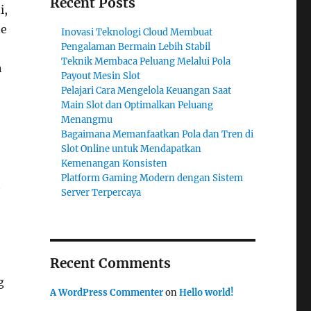
Recent Posts
i,
ne
Inovasi Teknologi Cloud Membuat
Pengalaman Bermain Lebih Stabil
Teknik Membaca Peluang Melalui Pola
n
Payout Mesin Slot
Pelajari Cara Mengelola Keuangan Saat
Main Slot dan Optimalkan Peluang
Menangmu
Bagaimana Memanfaatkan Pola dan Tren di
Slot Online untuk Mendapatkan
Kemenangan Konsisten
Platform Gaming Modern dengan Sistem
h
Server Terpercaya
Recent Comments
g
A WordPress Commenter
on
Hello world!