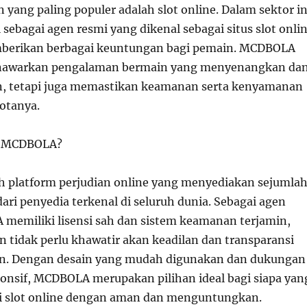
n yang paling populer adalah slot online. Dalam sektor in
sebagai agen resmi yang dikenal sebagai situs slot onli
mberikan berbagai keuntungan bagi pemain. MCDBOLA
nawarkan pengalaman bermain yang menyenangkan da
 tetapi juga memastikan keamanan serta kenyamanan
gotanya.
a MCDBOLA?
 platform perjudian online yang menyediakan sejumla
ari penyedia terkenal di seluruh dunia. Sebagai agen
memiliki lisensi sah dan sistem keamanan terjamin,
tidak perlu khawatir akan keadilan dan transparansi
n. Dengan desain yang mudah digunakan dan dukungan
ponsif, MCDBOLA merupakan pilihan ideal bagi siapa yan
i slot online dengan aman dan menguntungkan.