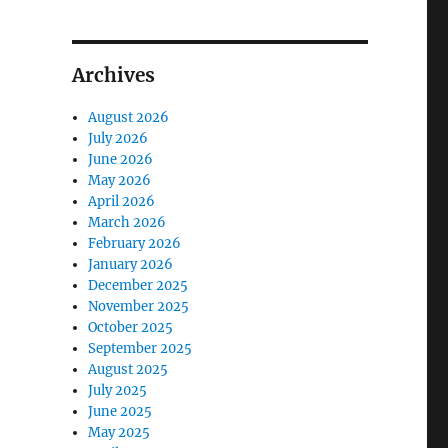
Archives
August 2026
July 2026
June 2026
May 2026
April 2026
March 2026
February 2026
January 2026
December 2025
November 2025
October 2025
September 2025
August 2025
July 2025
June 2025
May 2025