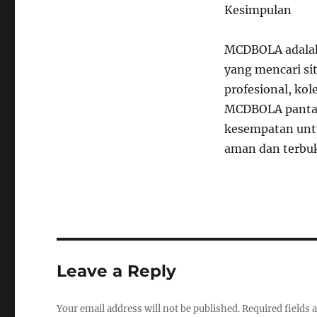
Kesimpulan
MCDBOLA adalah 
yang mencari si
profesional, kol
MCDBOLA pantas 
kesempatan unt
aman dan terbu
Leave a Reply
Your email address will not be published.
Required fields