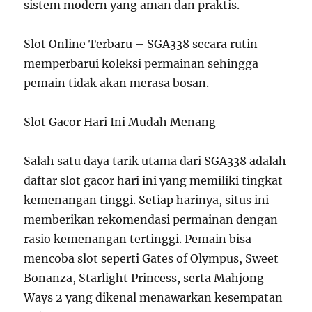
sistem modern yang aman dan praktis.
Slot Online Terbaru – SGA338 secara rutin
memperbarui koleksi permainan sehingga
pemain tidak akan merasa bosan.
Slot Gacor Hari Ini Mudah Menang
Salah satu daya tarik utama dari SGA338 adalah
daftar slot gacor hari ini yang memiliki tingkat
kemenangan tinggi. Setiap harinya, situs ini
memberikan rekomendasi permainan dengan
rasio kemenangan tertinggi. Pemain bisa
mencoba slot seperti Gates of Olympus, Sweet
Bonanza, Starlight Princess, serta Mahjong
Ways 2 yang dikenal menawarkan kesempatan