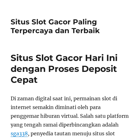
Situs Slot Gacor Paling
Terpercaya dan Terbaik
Situs Slot Gacor Hari Ini
dengan Proses Deposit
Cepat
Di zaman digital saat ini, permainan slot di
internet semakin diminati oleh para
penggemar hiburan virtual. Salah satu platform
yang tengah ramai diperbincangkan adalah
sga338
, penyedia tautan menuju situs slot