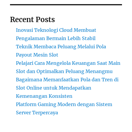
Recent Posts
Inovasi Teknologi Cloud Membuat
Pengalaman Bermain Lebih Stabil
Teknik Membaca Peluang Melalui Pola
Payout Mesin Slot
Pelajari Cara Mengelola Keuangan Saat Main
Slot dan Optimalkan Peluang Menangmu
Bagaimana Memanfaatkan Pola dan Tren di
Slot Online untuk Mendapatkan
Kemenangan Konsisten
Platform Gaming Modern dengan Sistem
Server Terpercaya