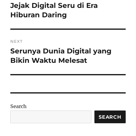
navigation
Jejak Digital Seru di Era
Previous
post:
Hiburan Daring
NEXT
Serunya Dunia Digital yang
Next
post:
Bikin Waktu Melesat
Search
SEARCH