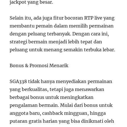
jackpot yang besar.
Selain itu, ada juga fitur bocoran RTP live yang
membantu pemain dalam memilih permainan
dengan peluang terbanyak. Dengan cara ini,
strategi bermain menjadi lebih tepat dan
peluang untuk menang semakin terbuka lebar.
Bonus & Promosi Menarik
SGA338 tidak hanya menyediakan permainan
yang berkualitas, tetapi juga menawarkan
berbagai bonus untuk meningkatkan
pengalaman bermain. Mulai dari bonus untuk
anggota baru, cashback mingguan, hingga
putaran gratis harian yang bisa dinikmati oleh