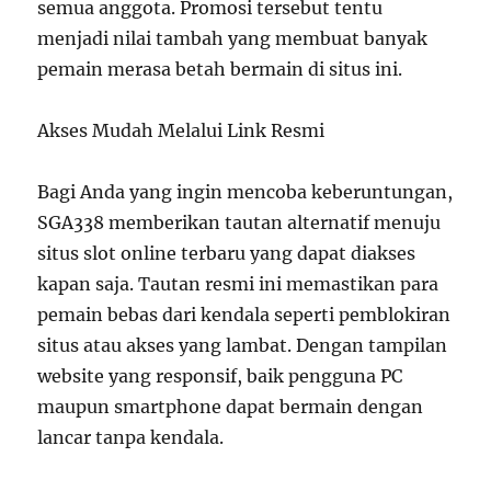
semua anggota. Promosi tersebut tentu
menjadi nilai tambah yang membuat banyak
pemain merasa betah bermain di situs ini.
Akses Mudah Melalui Link Resmi
Bagi Anda yang ingin mencoba keberuntungan,
SGA338 memberikan tautan alternatif menuju
situs slot online terbaru yang dapat diakses
kapan saja. Tautan resmi ini memastikan para
pemain bebas dari kendala seperti pemblokiran
situs atau akses yang lambat. Dengan tampilan
website yang responsif, baik pengguna PC
maupun smartphone dapat bermain dengan
lancar tanpa kendala.