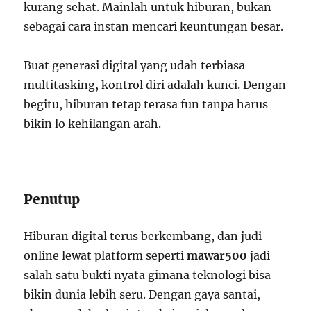
kurang sehat. Mainlah untuk hiburan, bukan
sebagai cara instan mencari keuntungan besar.
Buat generasi digital yang udah terbiasa
multitasking, kontrol diri adalah kunci. Dengan
begitu, hiburan tetap terasa fun tanpa harus
bikin lo kehilangan arah.
Penutup
Hiburan digital terus berkembang, dan judi
online lewat platform seperti
mawar500
jadi
salah satu bukti nyata gimana teknologi bisa
bikin dunia lebih seru. Dengan gaya santai,