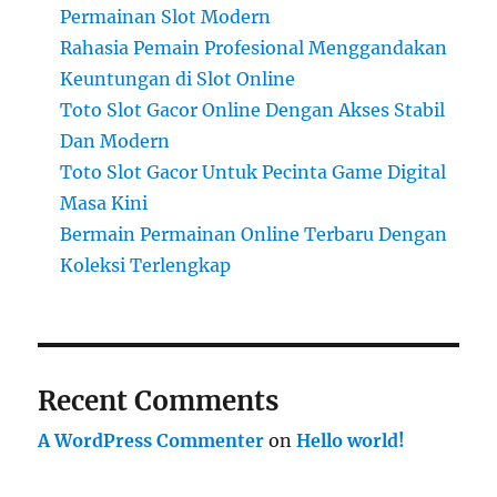
Permainan Slot Modern
Rahasia Pemain Profesional Menggandakan
Keuntungan di Slot Online
Toto Slot Gacor Online Dengan Akses Stabil
Dan Modern
Toto Slot Gacor Untuk Pecinta Game Digital
Masa Kini
Bermain Permainan Online Terbaru Dengan
Koleksi Terlengkap
Recent Comments
A WordPress Commenter
on
Hello world!