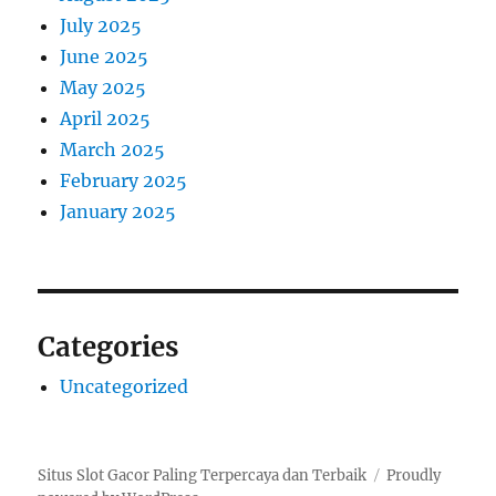
July 2025
June 2025
May 2025
April 2025
March 2025
February 2025
January 2025
Categories
Uncategorized
Situs Slot Gacor Paling Terpercaya dan Terbaik
Proudly