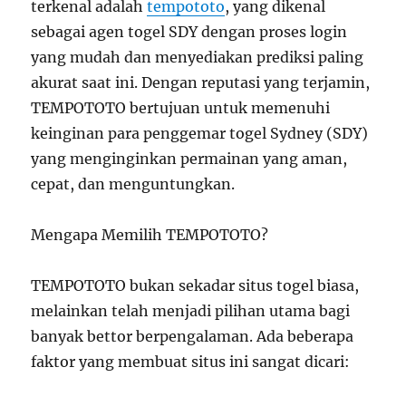
terkenal adalah
tempototo
, yang dikenal
sebagai agen togel SDY dengan proses login
yang mudah dan menyediakan prediksi paling
akurat saat ini. Dengan reputasi yang terjamin,
TEMPOTOTO bertujuan untuk memenuhi
keinginan para penggemar togel Sydney (SDY)
yang menginginkan permainan yang aman,
cepat, dan menguntungkan.
Mengapa Memilih TEMPOTOTO?
TEMPOTOTO bukan sekadar situs togel biasa,
melainkan telah menjadi pilihan utama bagi
banyak bettor berpengalaman. Ada beberapa
faktor yang membuat situs ini sangat dicari: