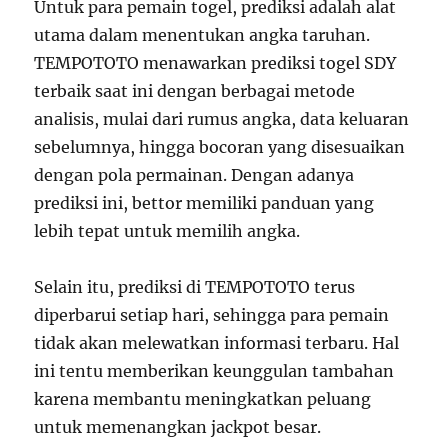
Untuk para pemain togel, prediksi adalah alat
utama dalam menentukan angka taruhan.
TEMPOTOTO menawarkan prediksi togel SDY
terbaik saat ini dengan berbagai metode
analisis, mulai dari rumus angka, data keluaran
sebelumnya, hingga bocoran yang disesuaikan
dengan pola permainan. Dengan adanya
prediksi ini, bettor memiliki panduan yang
lebih tepat untuk memilih angka.
Selain itu, prediksi di TEMPOTOTO terus
diperbarui setiap hari, sehingga para pemain
tidak akan melewatkan informasi terbaru. Hal
ini tentu memberikan keunggulan tambahan
karena membantu meningkatkan peluang
untuk memenangkan jackpot besar.