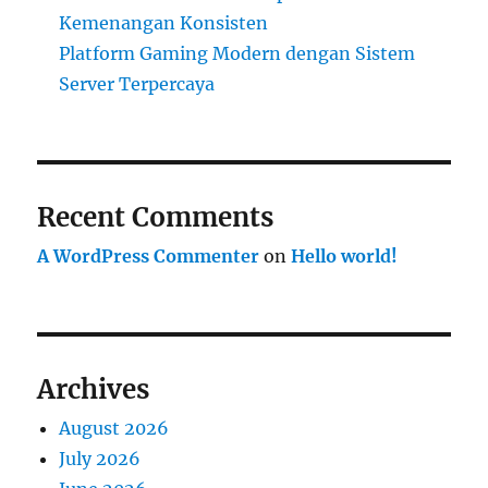
Kemenangan Konsisten
Platform Gaming Modern dengan Sistem
Server Terpercaya
Recent Comments
A WordPress Commenter
on
Hello world!
Archives
August 2026
July 2026