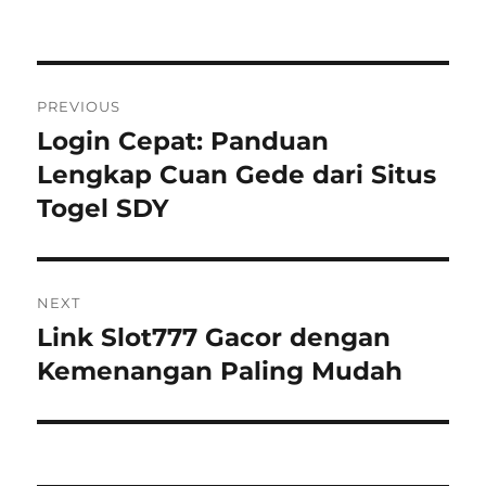
Post
PREVIOUS
navigation
Login Cepat: Panduan
Previous
post:
Lengkap Cuan Gede dari Situs
Togel SDY
NEXT
Link Slot777 Gacor dengan
Next
post:
Kemenangan Paling Mudah