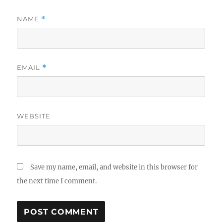
NAME
*
EMAIL
*
WEBSITE
Save my name, email, and website in this browser for
the next time I comment.