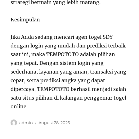
strategi bermain yang lebih matang.
Kesimpulan
Jika Anda sedang mencari agen togel SDY
dengan login yang mudah dan prediksi terbaik
saat ini, maka TEMPOTOTO adalah pilihan
yang tepat. Dengan sistem login yang
sederhana, layanan yang aman, transaksi yang
cepat, serta prediksi angka yang dapat
dipercaya, TEMPOTOTO berhasil menjadi salah
satu situs pilihan di kalangan penggemar togel
online.
Author
Posted
admin
August 28, 2025
on