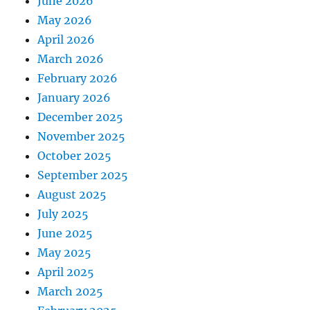
June 2026
May 2026
April 2026
March 2026
February 2026
January 2026
December 2025
November 2025
October 2025
September 2025
August 2025
July 2025
June 2025
May 2025
April 2025
March 2025