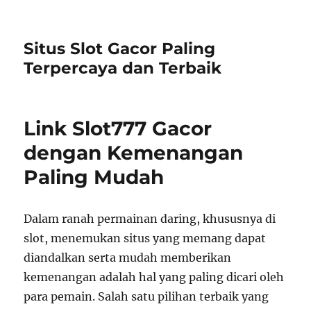
Situs Slot Gacor Paling
Terpercaya dan Terbaik
Link Slot777 Gacor
dengan Kemenangan
Paling Mudah
Dalam ranah permainan daring, khususnya di
slot, menemukan situs yang memang dapat
diandalkan serta mudah memberikan
kemenangan adalah hal yang paling dicari oleh
para pemain. Salah satu pilihan terbaik yang