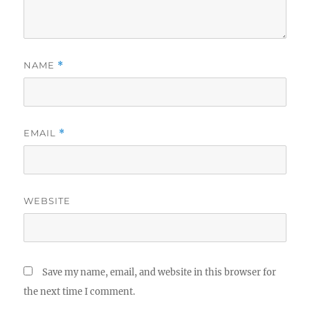
NAME
*
EMAIL
*
WEBSITE
Save my name, email, and website in this browser for
the next time I comment.