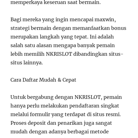
memperkaya keseruan saat bermain.
Bagi mereka yang ingin mencapai maxwin,
strategi bermain dengan memanfaatkan bonus
merupakan langkah yang tepat. Ini adalah
salah satu alasan mengapa banyak pemain
lebih memilih NKRISLOT dibandingkan situs-
situs lainnya.
Cara Daftar Mudah & Cepat
Untuk bergabung dengan NKRISLOT, pemain
hanya perlu melakukan pendaftaran singkat
melalui formulir yang terdapat di situs resmi.
Proses deposit dan penarikan juga sangat
mudah dengan adanya berbagai metode