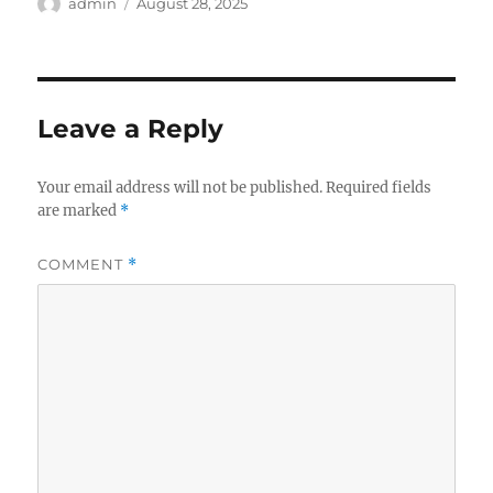
Author
Posted
admin
August 28, 2025
on
Leave a Reply
Your email address will not be published.
Required fields
are marked
*
COMMENT
*