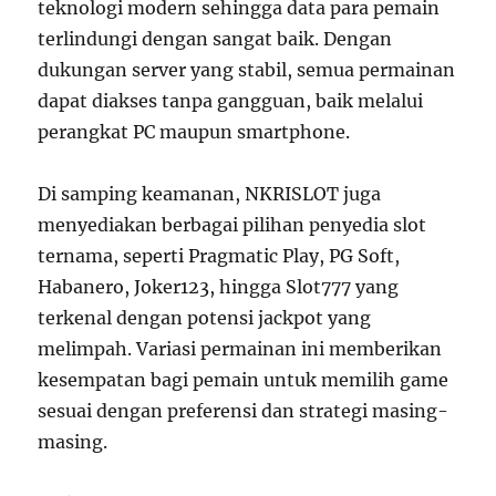
teknologi modern sehingga data para pemain
terlindungi dengan sangat baik. Dengan
dukungan server yang stabil, semua permainan
dapat diakses tanpa gangguan, baik melalui
perangkat PC maupun smartphone.
Di samping keamanan, NKRISLOT juga
menyediakan berbagai pilihan penyedia slot
ternama, seperti Pragmatic Play, PG Soft,
Habanero, Joker123, hingga Slot777 yang
terkenal dengan potensi jackpot yang
melimpah. Variasi permainan ini memberikan
kesempatan bagi pemain untuk memilih game
sesuai dengan preferensi dan strategi masing-
masing.