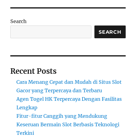
Search
SEARCH
Recent Posts
Cara Menang Cepat dan Mudah di Situs Slot
Gacor yang Terpercaya dan Terbaru
Agen Togel HK Terpercaya Dengan Fasilitas
Lengkap
Fitur-fitur Canggih yang Mendukung
Keseruan Bermain Slot Berbasis Teknologi
Terkini