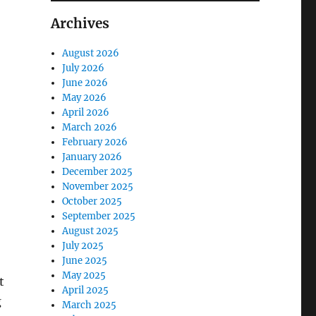
Archives
August 2026
July 2026
June 2026
May 2026
April 2026
March 2026
February 2026
January 2026
December 2025
November 2025
October 2025
September 2025
August 2025
July 2025
June 2025
May 2025
t
April 2025
g
March 2025