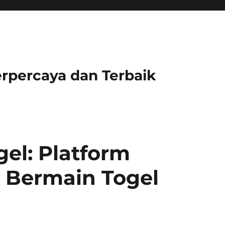
Terpercaya dan Terbaik
el: Platform
 Bermain Togel