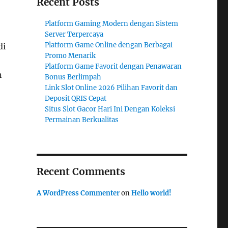
Recent Posts
Platform Gaming Modern dengan Sistem
Server Terpercaya
Platform Game Online dengan Berbagai
di
Promo Menarik
Platform Game Favorit dengan Penawaran
n
Bonus Berlimpah
Link Slot Online 2026 Pilihan Favorit dan
Deposit QRIS Cepat
Situs Slot Gacor Hari Ini Dengan Koleksi
Permainan Berkualitas
Recent Comments
A WordPress Commenter
on
Hello world!