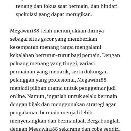
tenang dan fokus saat bermain, dan hindari
spekulasi yang dapat merugikan.
Megawin188 telah menunjukkan dirinya
sebagai situs gacor yang memberikan
kesempatan menang tanpa mengalami
kekalahan berturut-turut bagi pemain. Dengan
peluang menang yang tinggi, variasi
permainan yang menarik, serta dukungan
pelanggan yang profesional, Megawin188
menjadi pilihan utama untuk penggemar judi
online. Namun, ingatlah untuk selalu bermain
dengan bijak dan menggunakan strategi agar
pengalaman bermain menjadi lebih
menyenangkan dan bermanfaat. Bergabunglah
dengan Megawin188 sekarang dan coba sendiri