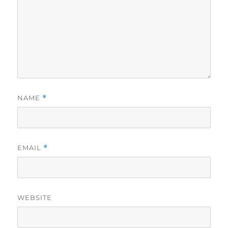
NAME
*
EMAIL
*
WEBSITE