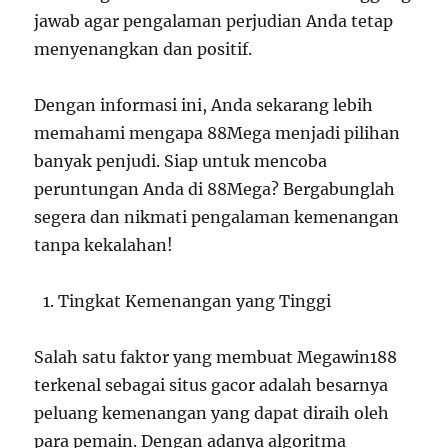
jawab agar pengalaman perjudian Anda tetap
menyenangkan dan positif.
Dengan informasi ini, Anda sekarang lebih
memahami mengapa 88Mega menjadi pilihan
banyak penjudi. Siap untuk mencoba
peruntungan Anda di 88Mega? Bergabunglah
segera dan nikmati pengalaman kemenangan
tanpa kekalahan!
Tingkat Kemenangan yang Tinggi
Salah satu faktor yang membuat Megawin188
terkenal sebagai situs gacor adalah besarnya
peluang kemenangan yang dapat diraih oleh
para pemain. Dengan adanya algoritma