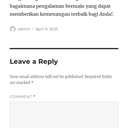
bagaimana pengalaman bermain yang dapat
memberikan kemenangan terbaik bagi Anda!.
Author
Posted
admin
April 6, 2025
on
Leave a Reply
Your email address will not be published.
Required fields
are marked
*
COMMENT
*