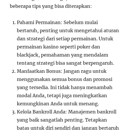
beberapa tips yang bisa diterapkan:
Pahami Permainan: Sebelum mulai
bertaruh, penting untuk mengetahui aturan
dan strategi dari setiap permainan. Untuk
permainan kasino seperti poker dan
blackjack, pemahaman yang mendalam
tentang strategi bisa sangat berpengaruh.
Manfaatkan Bonus: Jangan ragu untuk
menggunakan semua bonus dan promosi
yang tersedia. Ini tidak hanya menambah
modal Anda, tetapi juga meningkatkan
kemungkinan Anda untuk menang.
Kelola Bankroll Anda: Manajemen bankroll
yang baik sangatlah penting. Tetapkan
batas untuk diri sendiri dan jangan bertaruh