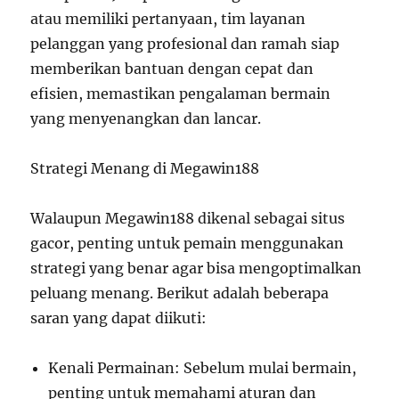
atau memiliki pertanyaan, tim layanan
pelanggan yang profesional dan ramah siap
memberikan bantuan dengan cepat dan
efisien, memastikan pengalaman bermain
yang menyenangkan dan lancar.
Strategi Menang di Megawin188
Walaupun Megawin188 dikenal sebagai situs
gacor, penting untuk pemain menggunakan
strategi yang benar agar bisa mengoptimalkan
peluang menang. Berikut adalah beberapa
saran yang dapat diikuti:
Kenali Permainan: Sebelum mulai bermain,
penting untuk memahami aturan dan