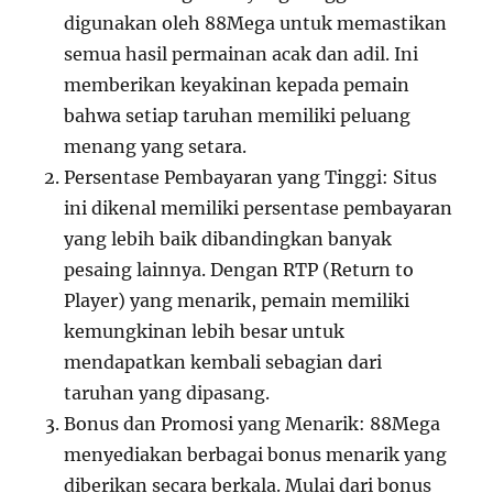
digunakan oleh 88Mega untuk memastikan
semua hasil permainan acak dan adil. Ini
memberikan keyakinan kepada pemain
bahwa setiap taruhan memiliki peluang
menang yang setara.
Persentase Pembayaran yang Tinggi: Situs
ini dikenal memiliki persentase pembayaran
yang lebih baik dibandingkan banyak
pesaing lainnya. Dengan RTP (Return to
Player) yang menarik, pemain memiliki
kemungkinan lebih besar untuk
mendapatkan kembali sebagian dari
taruhan yang dipasang.
Bonus dan Promosi yang Menarik: 88Mega
menyediakan berbagai bonus menarik yang
diberikan secara berkala. Mulai dari bonus