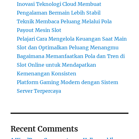
Inovasi Teknologi Cloud Membuat
Pengalaman Bermain Lebih Stabil
Teknik Membaca Peluang Melalui Pola
Payout Mesin Slot
Pelajari Cara Mengelola Keuangan Saat Main
Slot dan Optimalkan Peluang Menangmu
Bagaimana Memanfaatkan Pola dan Tren di
Slot Online untuk Mendapatkan
Kemenangan Konsisten
Platform Gaming Modern dengan Sistem
Server Terpercaya
Recent Comments