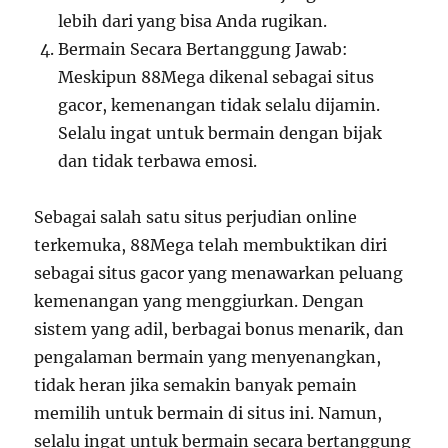
lebih dari yang bisa Anda rugikan.
Bermain Secara Bertanggung Jawab:
Meskipun 88Mega dikenal sebagai situs
gacor, kemenangan tidak selalu dijamin.
Selalu ingat untuk bermain dengan bijak
dan tidak terbawa emosi.
Sebagai salah satu situs perjudian online
terkemuka, 88Mega telah membuktikan diri
sebagai situs gacor yang menawarkan peluang
kemenangan yang menggiurkan. Dengan
sistem yang adil, berbagai bonus menarik, dan
pengalaman bermain yang menyenangkan,
tidak heran jika semakin banyak pemain
memilih untuk bermain di situs ini. Namun,
selalu ingat untuk bermain secara bertanggung