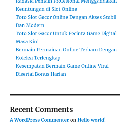
Rahasia Pemain Profesional Menggandakan
Keuntungan di Slot Online
Toto Slot Gacor Online Dengan Akses Stabil
Dan Modern
Toto Slot Gacor Untuk Pecinta Game Digital
Masa Kini
Bermain Permainan Online Terbaru Dengan
Koleksi Terlengkap
Kesempatan Bermain Game Online Viral
Disertai Bonus Harian
Recent Comments
A WordPress Commenter
on
Hello world!