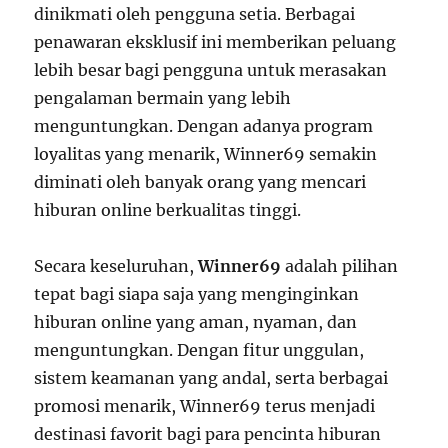
dinikmati oleh pengguna setia. Berbagai
penawaran eksklusif ini memberikan peluang
lebih besar bagi pengguna untuk merasakan
pengalaman bermain yang lebih
menguntungkan. Dengan adanya program
loyalitas yang menarik, Winner69 semakin
diminati oleh banyak orang yang mencari
hiburan online berkualitas tinggi.
Secara keseluruhan,
Winner69
adalah pilihan
tepat bagi siapa saja yang menginginkan
hiburan online yang aman, nyaman, dan
menguntungkan. Dengan fitur unggulan,
sistem keamanan yang andal, serta berbagai
promosi menarik, Winner69 terus menjadi
destinasi favorit bagi para pencinta hiburan