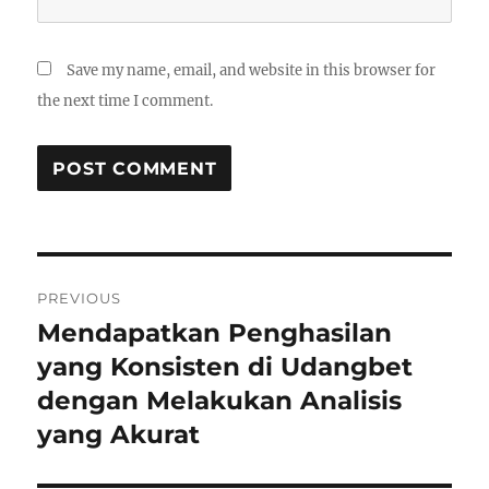
Save my name, email, and website in this browser for
the next time I comment.
Post
PREVIOUS
navigation
Mendapatkan Penghasilan
Previous
post:
yang Konsisten di Udangbet
dengan Melakukan Analisis
yang Akurat