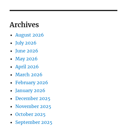
Archives
August 2026
July 2026
June 2026
May 2026
April 2026
March 2026
February 2026
January 2026
December 2025
November 2025
October 2025
September 2025