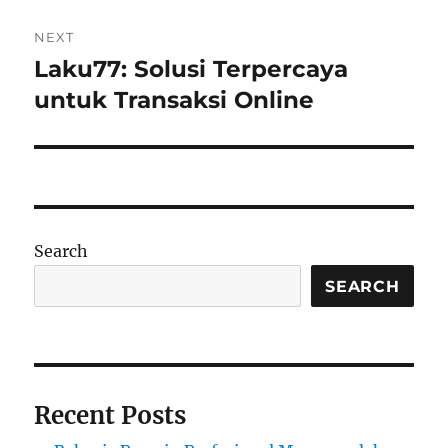
NEXT
Laku77: Solusi Terpercaya
Next
post:
untuk Transaksi Online
Search
SEARCH
Recent Posts