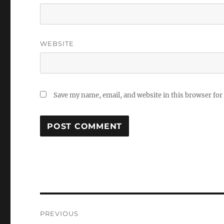
WEBSITE
Save my name, email, and website in this browser for
Post
PREVIOUS