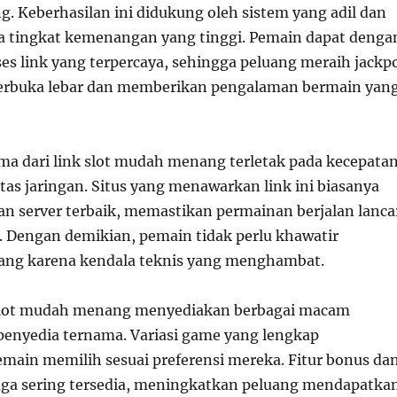
g. Keberhasilan ini didukung oleh sistem yang adil dan
ta tingkat kemenangan yang tinggi. Pemain dapat denga
 link yang terpercaya, sehingga peluang meraih jackp
terbuka lebar dan memberikan pengalaman bermain yan
a dari link slot mudah menang terletak pada kecepata
itas jaringan. Situs yang menawarkan link ini biasanya
an server terbaik, memastikan permainan berjalan lanca
 Dengan demikian, pemain tidak perlu khawatir
ang karena kendala teknis yang menghambat.
k slot mudah menang menyediakan berbagai macam
penyedia ternama. Variasi game yang lengkap
in memilih sesuai preferensi mereka. Fitur bonus da
juga sering tersedia, meningkatkan peluang mendapatka