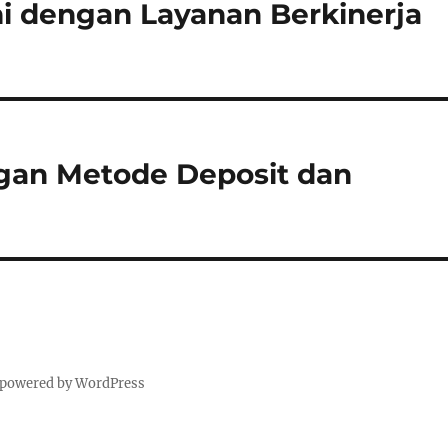
i dengan Layanan Berkinerja
ngan Metode Deposit dan
 powered by WordPress