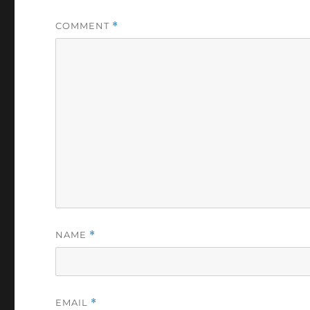
COMMENT
*
NAME
*
EMAIL
*