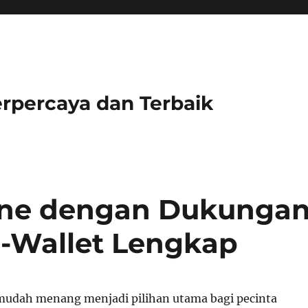
Terpercaya dan Terbaik
line dengan Dukunga
E-Wallet Lengkap
mudah menang menjadi pilihan utama bagi pecinta