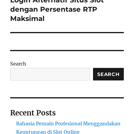
Login Alternatif Situs Slot
post:
dengan Persentase RTP
Maksimal
Search
SEARCH
Recent Posts
Rahasia Pemain Profesional Menggandakan
Keuntungan di Slot Online