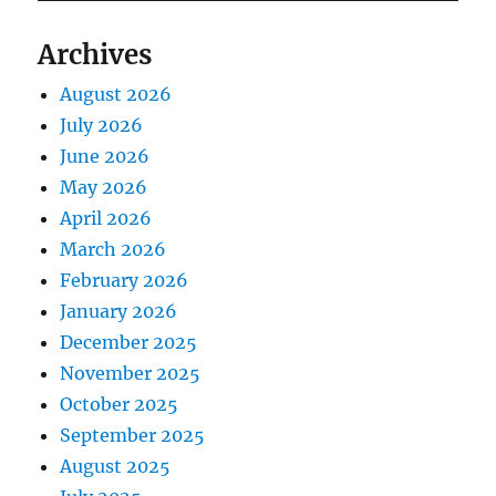
Archives
August 2026
July 2026
June 2026
May 2026
April 2026
March 2026
February 2026
January 2026
December 2025
November 2025
October 2025
September 2025
August 2025