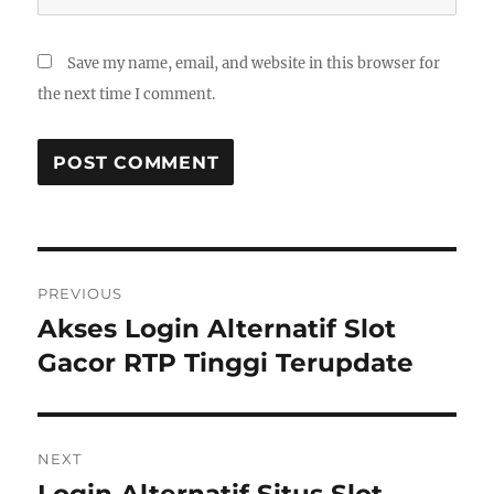
Save my name, email, and website in this browser for
the next time I comment.
Post
PREVIOUS
navigation
Akses Login Alternatif Slot
Previous
post:
Gacor RTP Tinggi Terupdate
NEXT
Next