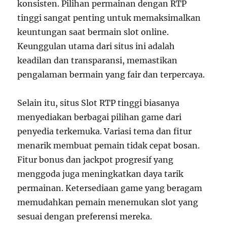
konsisten. Pilihan permainan dengan RTP
tinggi sangat penting untuk memaksimalkan
keuntungan saat bermain slot online.
Keunggulan utama dari situs ini adalah
keadilan dan transparansi, memastikan
pengalaman bermain yang fair dan terpercaya.
Selain itu, situs Slot RTP tinggi biasanya
menyediakan berbagai pilihan game dari
penyedia terkemuka. Variasi tema dan fitur
menarik membuat pemain tidak cepat bosan.
Fitur bonus dan jackpot progresif yang
menggoda juga meningkatkan daya tarik
permainan. Ketersediaan game yang beragam
memudahkan pemain menemukan slot yang
sesuai dengan preferensi mereka.