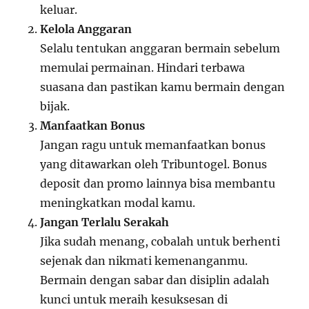
keluar.
Kelola Anggaran
Selalu tentukan anggaran bermain sebelum
memulai permainan. Hindari terbawa
suasana dan pastikan kamu bermain dengan
bijak.
Manfaatkan Bonus
Jangan ragu untuk memanfaatkan bonus
yang ditawarkan oleh Tribuntogel. Bonus
deposit dan promo lainnya bisa membantu
meningkatkan modal kamu.
Jangan Terlalu Serakah
Jika sudah menang, cobalah untuk berhenti
sejenak dan nikmati kemenanganmu.
Bermain dengan sabar dan disiplin adalah
kunci untuk meraih kesuksesan di