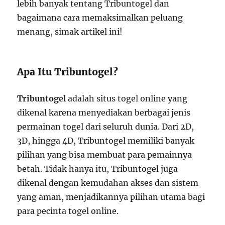
lebih banyak tentang Tribuntogel dan
bagaimana cara memaksimalkan peluang
menang, simak artikel ini!
Apa Itu Tribuntogel?
Tribuntogel
adalah situs togel online yang
dikenal karena menyediakan berbagai jenis
permainan togel dari seluruh dunia. Dari 2D,
3D, hingga 4D, Tribuntogel memiliki banyak
pilihan yang bisa membuat para pemainnya
betah. Tidak hanya itu, Tribuntogel juga
dikenal dengan kemudahan akses dan sistem
yang aman, menjadikannya pilihan utama bagi
para pecinta togel online.