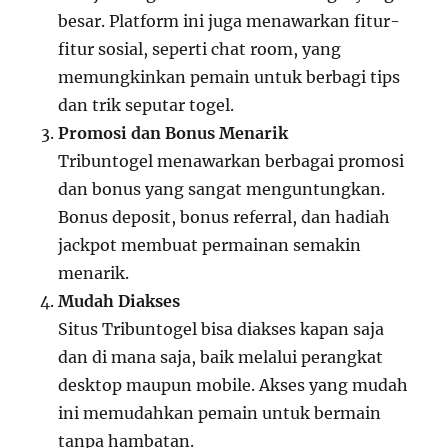
besar. Platform ini juga menawarkan fitur-
fitur sosial, seperti chat room, yang
memungkinkan pemain untuk berbagi tips
dan trik seputar togel.
Promosi dan Bonus Menarik
Tribuntogel menawarkan berbagai promosi
dan bonus yang sangat menguntungkan.
Bonus deposit, bonus referral, dan hadiah
jackpot membuat permainan semakin
menarik.
Mudah Diakses
Situs Tribuntogel bisa diakses kapan saja
dan di mana saja, baik melalui perangkat
desktop maupun mobile. Akses yang mudah
ini memudahkan pemain untuk bermain
tanpa hambatan.