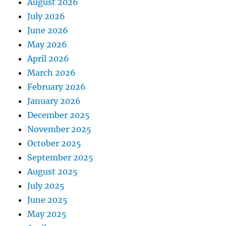
August 2026
July 2026
June 2026
May 2026
April 2026
March 2026
February 2026
January 2026
December 2025
November 2025
October 2025
September 2025
August 2025
July 2025
June 2025
May 2025