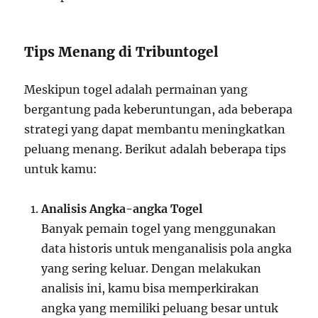
Tips Menang di Tribuntogel
Meskipun togel adalah permainan yang
bergantung pada keberuntungan, ada beberapa
strategi yang dapat membantu meningkatkan
peluang menang. Berikut adalah beberapa tips
untuk kamu:
Analisis Angka-angka Togel
Banyak pemain togel yang menggunakan
data historis untuk menganalisis pola angka
yang sering keluar. Dengan melakukan
analisis ini, kamu bisa memperkirakan
angka yang memiliki peluang besar untuk