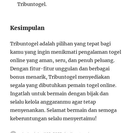
Tribuntogel.
Kesimpulan
Tribuntogel adalah pilihan yang tepat bagi
kamu yang ingin menikmati pengalaman togel
online yang aman, seru, dan penuh peluang.
Dengan fitur-fitur unggulan dan berbagai
bonus menarik, Tribuntogel menyediakan
segala yang dibutuhkan pemain togel online.
Ingatlah untuk bermain dengan bijak dan
selalu kelola anggaranmu agar tetap
menyenankan. Selamat bermain dan semoga
keberuntungan selalu menyertaimu!