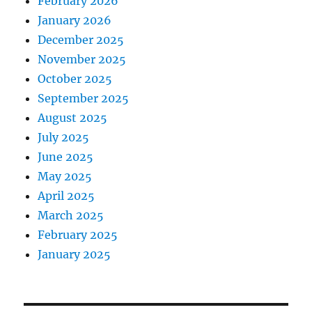
February 2026
January 2026
December 2025
November 2025
October 2025
September 2025
August 2025
July 2025
June 2025
May 2025
April 2025
March 2025
February 2025
January 2025