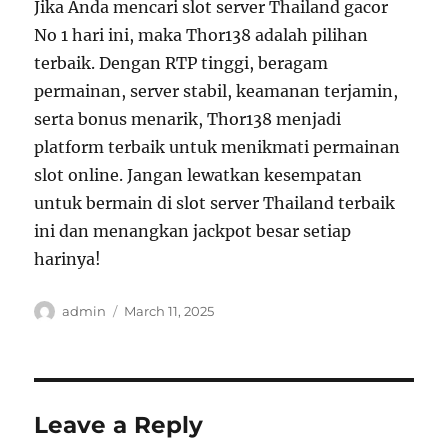
Jika Anda mencari slot server Thailand gacor
No 1 hari ini, maka Thor138 adalah pilihan
terbaik. Dengan RTP tinggi, beragam
permainan, server stabil, keamanan terjamin,
serta bonus menarik, Thor138 menjadi
platform terbaik untuk menikmati permainan
slot online. Jangan lewatkan kesempatan
untuk bermain di slot server Thailand terbaik
ini dan menangkan jackpot besar setiap
harinya!
Author
Posted
admin
March 11, 2025
on
Leave a Reply