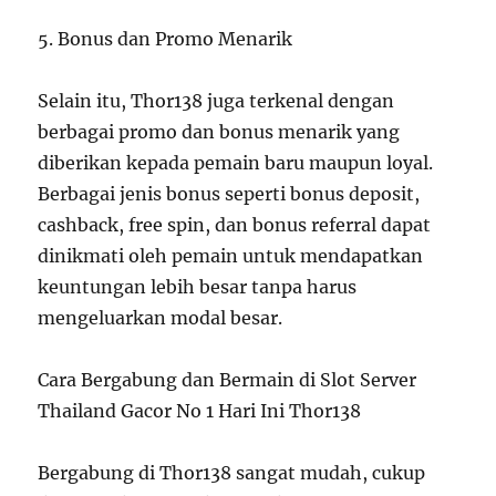
5. Bonus dan Promo Menarik
Selain itu, Thor138 juga terkenal dengan
berbagai promo dan bonus menarik yang
diberikan kepada pemain baru maupun loyal.
Berbagai jenis bonus seperti bonus deposit,
cashback, free spin, dan bonus referral dapat
dinikmati oleh pemain untuk mendapatkan
keuntungan lebih besar tanpa harus
mengeluarkan modal besar.
Cara Bergabung dan Bermain di Slot Server
Thailand Gacor No 1 Hari Ini Thor138
Bergabung di Thor138 sangat mudah, cukup