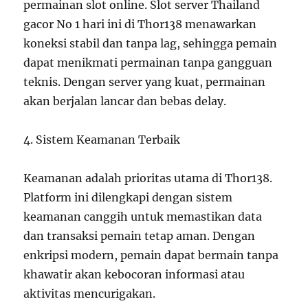
permainan slot online. Slot server Thailand
gacor No 1 hari ini di Thor138 menawarkan
koneksi stabil dan tanpa lag, sehingga pemain
dapat menikmati permainan tanpa gangguan
teknis. Dengan server yang kuat, permainan
akan berjalan lancar dan bebas delay.
4. Sistem Keamanan Terbaik
Keamanan adalah prioritas utama di Thor138.
Platform ini dilengkapi dengan sistem
keamanan canggih untuk memastikan data
dan transaksi pemain tetap aman. Dengan
enkripsi modern, pemain dapat bermain tanpa
khawatir akan kebocoran informasi atau
aktivitas mencurigakan.