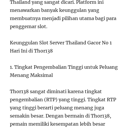
Thailand yang sangat dicari. Platform ini
menawarkan banyak keunggulan yang
membuatnya menjadi pilihan utama bagi para
penggemar slot.
Keunggulan Slot Server Thailand Gacor No 1
Hari Ini di Thor138
1. Tingkat Pengembalian Tinggi untuk Peluang
Menang Maksimal
Thor138 sangat diminati karena tingkat
pengembalian (RTP) yang tinggi. Tingkat RTP
yang tinggi berarti peluang menang juga
semakin besar. Dengan bermain di Thor138,
pemain memiliki kesempatan lebih besar