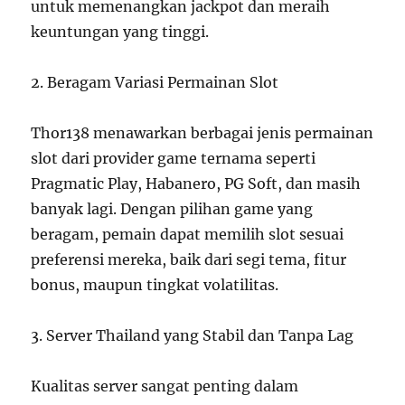
untuk memenangkan jackpot dan meraih
keuntungan yang tinggi.
2. Beragam Variasi Permainan Slot
Thor138 menawarkan berbagai jenis permainan
slot dari provider game ternama seperti
Pragmatic Play, Habanero, PG Soft, dan masih
banyak lagi. Dengan pilihan game yang
beragam, pemain dapat memilih slot sesuai
preferensi mereka, baik dari segi tema, fitur
bonus, maupun tingkat volatilitas.
3. Server Thailand yang Stabil dan Tanpa Lag
Kualitas server sangat penting dalam