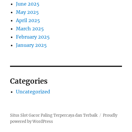
June 2025
May 2025
April 2025
March 2025
February 2025
January 2025
Categories
Uncategorized
Situs Slot Gacor Paling Terpercaya dan Terbaik
Proudly
powered by WordPress