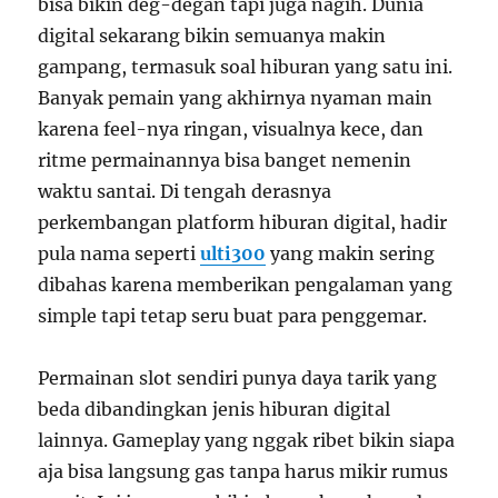
bisa bikin deg-degan tapi juga nagih. Dunia
digital sekarang bikin semuanya makin
gampang, termasuk soal hiburan yang satu ini.
Banyak pemain yang akhirnya nyaman main
karena feel-nya ringan, visualnya kece, dan
ritme permainannya bisa banget nemenin
waktu santai. Di tengah derasnya
perkembangan platform hiburan digital, hadir
pula nama seperti
ulti300
yang makin sering
dibahas karena memberikan pengalaman yang
simple tapi tetap seru buat para penggemar.
Permainan slot sendiri punya daya tarik yang
beda dibandingkan jenis hiburan digital
lainnya. Gameplay yang nggak ribet bikin siapa
aja bisa langsung gas tanpa harus mikir rumus