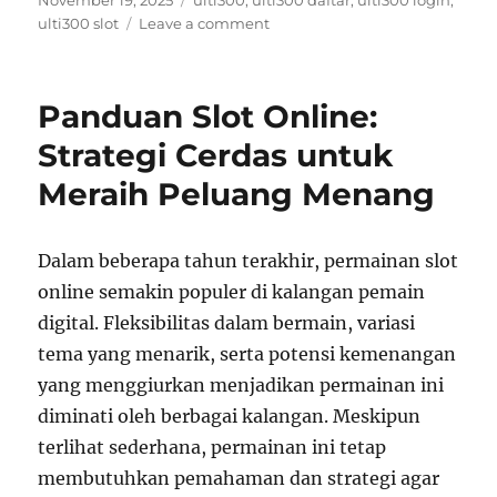
November 19, 2025
ulti300
,
ulti300 daftar
,
ulti300 login
,
on
on
ulti300 slot
Leave a comment
Spin-
Santuy
yang
Panduan Slot Online:
Bikin
Kamu
Strategi Cerdas untuk
Betah
Meraih Peluang Menang
di
Layar
Dalam beberapa tahun terakhir, permainan slot
online semakin populer di kalangan pemain
digital. Fleksibilitas dalam bermain, variasi
tema yang menarik, serta potensi kemenangan
yang menggiurkan menjadikan permainan ini
diminati oleh berbagai kalangan. Meskipun
terlihat sederhana, permainan ini tetap
membutuhkan pemahaman dan strategi agar