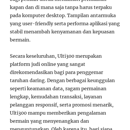
kapan dan di mana saja tanpa harus terpaku
pada komputer desktop. Tampilan antarmuka
yang user-friendly serta performa aplikasi yang
stabil menambah kenyamanan dan kepuasan
bermain.
Secara keseluruhan, Ulti300 merupakan
platform judi online yang sangat
direkomendasikan bagi para penggemar
taruhan daring. Dengan berbagai keunggulan
seperti keamanan data, ragam permainan
lengkap, kemudahan transaksi, layanan
pelanggan responsif, serta promosi menarik,
Ulti300 mampu memberikan pengalaman
bermain yang menyenangkan dan
menguntungkan. Oleh karena itu, bagi siapa