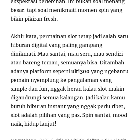
ekspektasi berlebihan. Ini bukan soal menang
besar, tapi soal menikmati momen spin yang
bikin pikiran fresh.
Akhir kata, permainan slot tetap jadi salah satu
hiburan digital yang paling gampang
dinikmati. Mau santai, mau seru, mau sendiri
atau bareng teman, semuanya bisa. Ditambah
adanya platform seperti
ulti300
yang ngebantu
pemain nyemplung ke pengalaman yang
simple dan fun, nggak heran kalau slot makin
digandrungi semua kalangan. Jadi kalau kamu
butuh hiburan instant yang nggak perlu ribet,
slot adalah pilihan yang pas. Spin santai, mood
naik, hidup lanjut!
Posted
Tags