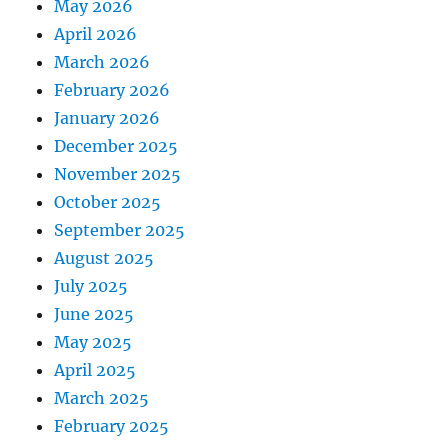
May 2026
April 2026
March 2026
February 2026
January 2026
December 2025
November 2025
October 2025
September 2025
August 2025
July 2025
June 2025
May 2025
April 2025
March 2025
February 2025