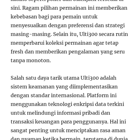
sini. Ragam pilihan permainan ini memberikan
kebebasan bagi para pemain untuk
menyesuaikan dengan preferensi dan strategi
masing-masing. Selain itu, Ulti300 secara rutin
memperbarui koleksi permainan agar tetap
fresh dan memberikan pengalaman yang seru
tanpa monoton.
Salah satu daya tarik utama Ulti300 adalah
sistem keamanan yang diimplementasikan
dengan standar internasional. Platform ini
menggunakan teknologi enkripsi data terkini
untuk melindungi informasi pribadi dan
transaksi keuangan para penggunanya. Hal ini
sangat penting untuk menciptakan rasa aman
dan nyaman ketika bermain, terutama di dunia