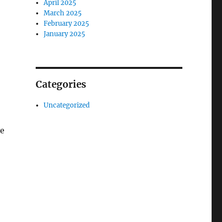
April 2025
March 2025
February 2025
January 2025
Categories
Uncategorized
ve