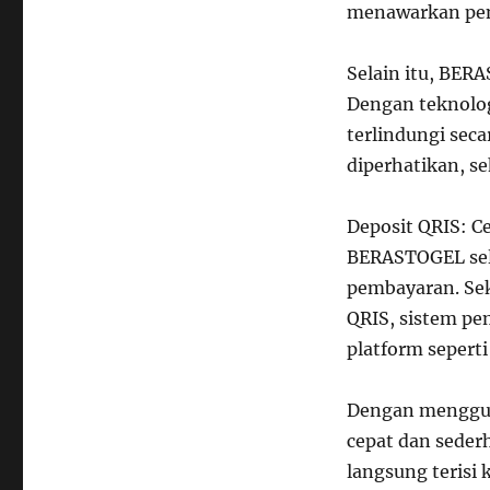
dan
menawarkan pen
Aman
Deposit
Selain itu, BER
QRIS
Dengan teknolog
terlindungi sec
diperhatikan, s
Deposit QRIS: C
BERASTOGEL sela
pembayaran. Se
QRIS, sistem pe
platform sepert
Dengan mengguna
cepat dan seder
langsung terisi 