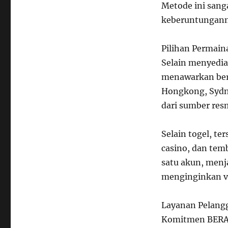
Metode ini sang
keberuntungann
Pilihan Permai
Selain menyedia
menawarkan bera
Hongkong, Sydne
dari sumber resm
Selain togel, ter
casino, dan tem
satu akun, menj
menginginkan va
Layanan Pelang
Komitmen BERA