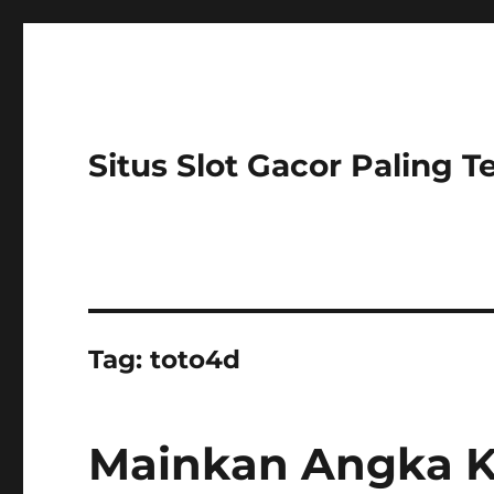
Situs Slot Gacor Paling 
Tag:
toto4d
Mainkan Angka 