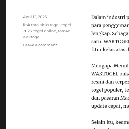
Posted
April 12, 2025
Dalam industri p
on
Tags
link toto
,
situs togel
,
togel
para penggemar 
2025
,
togel online
,
toto4d
,
lengkap. Sebaga
waktogel
satu, WAKTOGEL
on
Leave a comment
fitur kelas atas
WAKTOGEL:
Situs
Bo
Mengapa Memil
Toto
WAKTOGEL bukan 
Online
Paling
resmi dan terp
Dicari
togel populer, 
dengan
dan pasaran Mac
Promo
Terbaru
update cepat, m
2025
Selain itu, kea