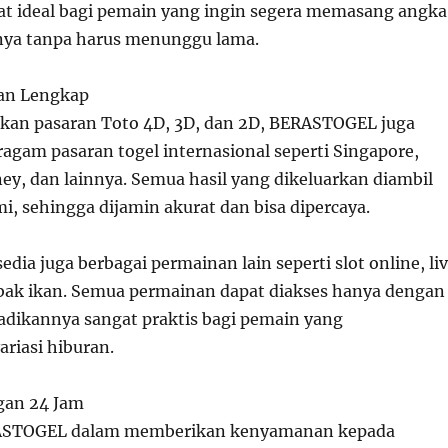
at ideal bagi pemain yang ingin segera memasang angka
ya tanpa harus menunggu lama.
nan Lengkap
kan pasaran Toto 4D, 3D, dan 2D, BERASTOGEL juga
gam pasaran togel internasional seperti Singapore,
y, dan lainnya. Semua hasil yang dikeluarkan diambil
i, sehingga dijamin akurat dan bisa dipercaya.
sedia juga berbagai permainan lain seperti slot online, li
bak ikan. Semua permainan dapat diakses hanya dengan
adikannya sangat praktis bagi pemain yang
riasi hiburan.
gan 24 Jam
STOGEL dalam memberikan kenyamanan kepada