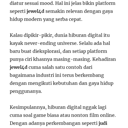
diatur sesuai mood. Hal ini jelas bikin platform
seperti
jewel4d
semakin relevan dengan gaya
hidup modern yang serba cepat.
Kalau dipikir-pikir, dunia hiburan digital itu
kayak never-ending universe. Selalu ada hal
baru buat dieksplorasi, dan setiap platform
punya ciri khasnya masing-masing. Kehadiran
jewel4d
cuma salah satu contoh dari
bagaimana industri ini terus berkembang
dengan mengikuti kebutuhan dan gaya hidup
penggunanya.
Kesimpulannya, hiburan digital nggak lagi
cuma soal game biasa atau nonton film online.
Dengan adanya perkembangan seperti
judi