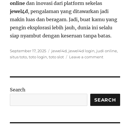
online
dan inovasi dari platform sekelas
jewel4d
, pengalaman yang ditawarkan jadi
makin luas dan beragam. Jadi, buat kamu yang
pengin eksplorasi lebih jauh, dunia ini selalu
siap nyambut dengan keseruan tanpa batas.
Posted
Tags
September 17, 2025
jewel4d
,
jewel4d login
,
judi online
,
on
on
situs toto
,
toto login
,
toto slot
Leave a comment
Serunya
Dunia
Digital
yang
Selalu
Search
Bikin
Penasaran
SEARCH