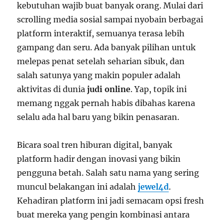
kebutuhan wajib buat banyak orang. Mulai dari
scrolling media sosial sampai nyobain berbagai
platform interaktif, semuanya terasa lebih
gampang dan seru. Ada banyak pilihan untuk
melepas penat setelah seharian sibuk, dan
salah satunya yang makin populer adalah
aktivitas di dunia
judi online
. Yap, topik ini
memang nggak pernah habis dibahas karena
selalu ada hal baru yang bikin penasaran.
Bicara soal tren hiburan digital, banyak
platform hadir dengan inovasi yang bikin
pengguna betah. Salah satu nama yang sering
muncul belakangan ini adalah
jewel4d
.
Kehadiran platform ini jadi semacam opsi fresh
buat mereka yang pengin kombinasi antara