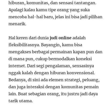
hiburan, komunitas, dan sensasi tantangan.
Apalagi kalau kamu tipe orang yang suka
mencoba hal-hal baru, jelas ini bisa jadi pilihan
menarik.
Hal keren dari dunia
judi online
adalah
fleksibilitasnya. Bayangin, kamu bisa
mengakses berbagai permainan kapan pun dan
di mana pun, cukup bermodalkan koneksi
internet. Dari segi pengalaman, sensasinya
nggak kalah dengan hiburan konvensional.
Bedanya, di sini ada elemen strategi, peluang,
dan juga interaksi dengan komunitas pemain
lain. Buat sebagian orang, itu justru jadi daya
tarik utama.