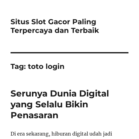
Situs Slot Gacor Paling
Terpercaya dan Terbaik
Tag:
toto login
Serunya Dunia Digital
yang Selalu Bikin
Penasaran
Di era sekarang, hiburan digital udah jadi