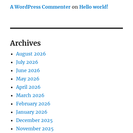
A WordPress Commenter
on
Hello world!
Archives
August 2026
July 2026
June 2026
May 2026
April 2026
March 2026
February 2026
January 2026
December 2025
November 2025