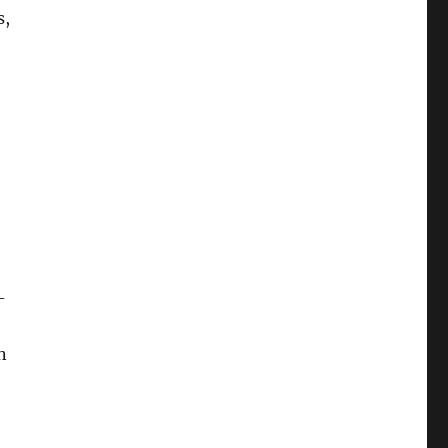
s,
-
n