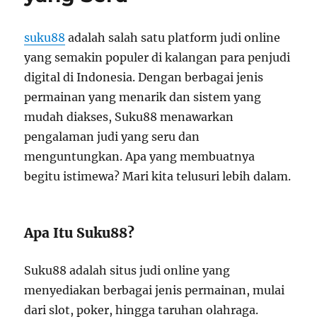
suku88
adalah salah satu platform judi online
yang semakin populer di kalangan para penjudi
digital di Indonesia. Dengan berbagai jenis
permainan yang menarik dan sistem yang
mudah diakses, Suku88 menawarkan
pengalaman judi yang seru dan
menguntungkan. Apa yang membuatnya
begitu istimewa? Mari kita telusuri lebih dalam.
Apa Itu Suku88?
Suku88 adalah situs judi online yang
menyediakan berbagai jenis permainan, mulai
dari slot, poker, hingga taruhan olahraga.