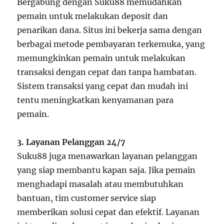
Bergabung dengan Suku88 memudahkan
pemain untuk melakukan deposit dan
penarikan dana. Situs ini bekerja sama dengan
berbagai metode pembayaran terkemuka, yang
memungkinkan pemain untuk melakukan
transaksi dengan cepat dan tanpa hambatan.
Sistem transaksi yang cepat dan mudah ini
tentu meningkatkan kenyamanan para
pemain.
3. Layanan Pelanggan 24/7
Suku88 juga menawarkan layanan pelanggan
yang siap membantu kapan saja. Jika pemain
menghadapi masalah atau membutuhkan
bantuan, tim customer service siap
memberikan solusi cepat dan efektif. Layanan