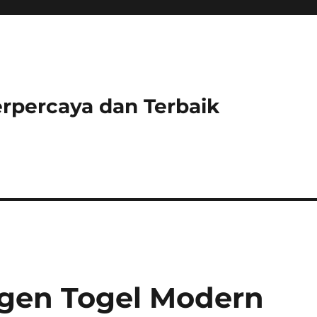
Terpercaya dan Terbaik
 Agen Togel Modern