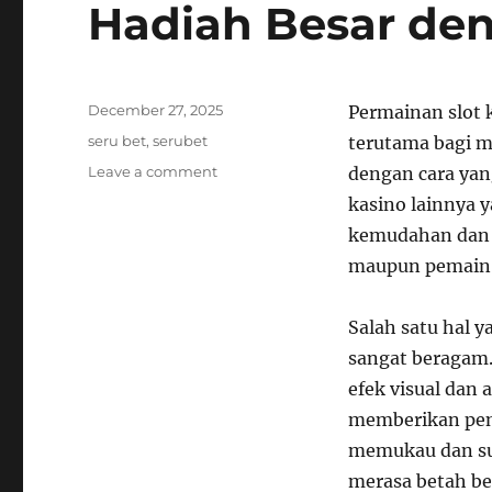
Hadiah Besar de
Posted
December 27, 2025
Permainan slot k
on
Tags
seru bet
,
serubet
terutama bagi m
on
Leave a comment
dengan cara ya
Sensasi
kasino lainnya 
Seru
kemudahan dan k
Bermain
Slot:
maupun pemain
Menangkan
Hadiah
Salah satu hal 
Besar
dengan
sangat beragam.
Mudah
efek visual dan 
memberikan pen
memukau dan sua
merasa betah be