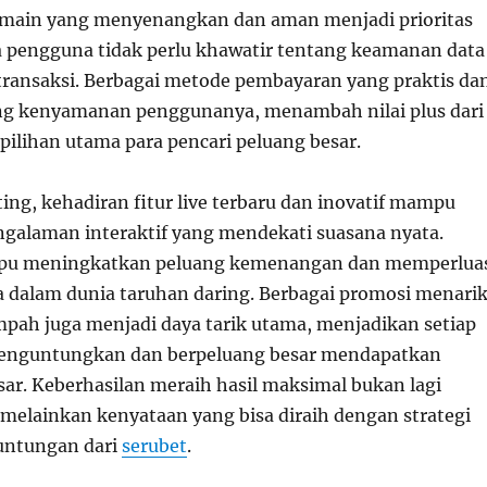
main yang menyenangkan dan aman menjadi prioritas
 pengguna tidak perlu khawatir tentang keamanan data
ransaksi. Berbagai metode pembayaran yang praktis da
g kenyamanan penggunanya, menambah nilai plus dari
i pilihan utama para pencari peluang besar.
ing, kehadiran fitur live terbaru dan inovatif mampu
alaman interaktif yang mendekati suasana nyata.
mpu meningkatkan peluang kemenangan dan memperlua
 dalam dunia taruhan daring. Berbagai promosi menari
pah juga menjadi daya tarik utama, menjadikan setiap
menguntungkan dan berpeluang besar mendapatkan
r. Keberhasilan meraih hasil maksimal bukan lagi
 melainkan kenyataan yang bisa diraih dengan strategi
untungan dari
serubet
.