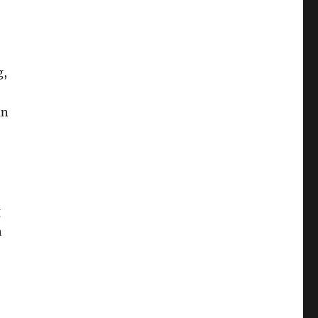
g,
an
g
h