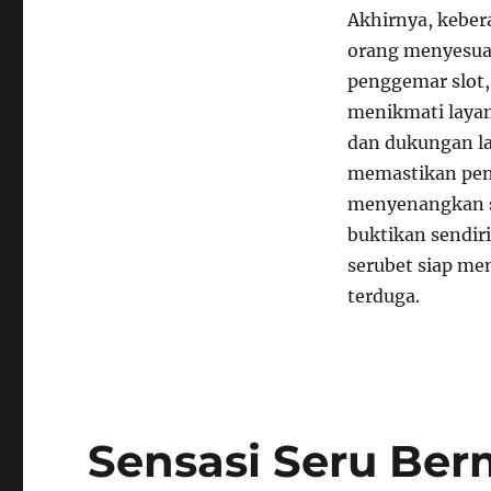
Akhirnya, kebe
orang menyesua
penggemar slot,
menikmati layan
dan dukungan la
memastikan pen
menyenangkan se
buktikan sendir
serubet siap me
terduga.
Sensasi Seru Ber