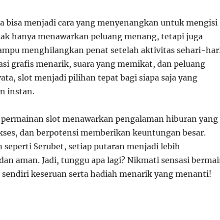
ga bisa menjadi cara yang menyenangkan untuk mengisi
dak hanya menawarkan peluang menang, tetapi juga
mpu menghilangkan penat setelah aktivitas sehari-hari
i grafis menarik, suara yang memikat, dan peluang
a, slot menjadi pilihan tepat bagi siapa saja yang
n instan.
 permainan slot menawarkan pengalaman hiburan yang
kses, dan berpotensi memberikan keuntungan besar.
seperti Serubet, setiap putaran menjadi lebih
n aman. Jadi, tunggu apa lagi? Nikmati sensasi berma
n sendiri keseruan serta hadiah menarik yang menanti!