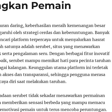
ngkan Pemain
uran daring, keberhasilan meraih kemenangan besar
ngaruhi oleh strategi cerdas dan keberuntungan. Banyak
cari platform terpercaya untuk menyalurkan hasrat
ah satunya adalah serubet, situs yang menawarkan
 serta pengalaman seru. Dengan berbagai fitur inovatif
baik, serubet mampu memikat hati para pecinta taruhan
agai kalangan. Keunggulan utama platform ini terletak
 akses dan transparansi, sehingga pengguna merasa
aya diri saat melakukan taruhan.
eradaan serubet tidak sekadar menawarkan permainan
an memberikan sensasi berbeda yang mampu memacu
emotivasi pemain untuk terus mencoba peruntungan.