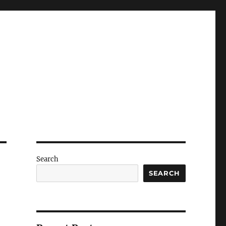
Search
SEARCH