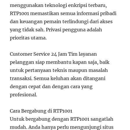
menggunakan teknologi enkripsi terbaru,
RTP1001 memastikan semua informasi pribadi
dan keuangan pemain terlindungi dari akses
yang tidak sah. Privasi pengguna adalah
prioritas utama.
Customer Service 24 Jam Tim layanan
pelanggan siap membantu kapan saja, baik
untuk pertanyaan teknis maupun masalah
transaksi. Semua keluhan akan ditangani
dengan cepat dan dengan cara yang
profesional.
Cara Bergabung di RTP1001
Untuk bergabung dengan RTP1001 sangatlah
mudah. Anda hanya perlu mengunjungi situs