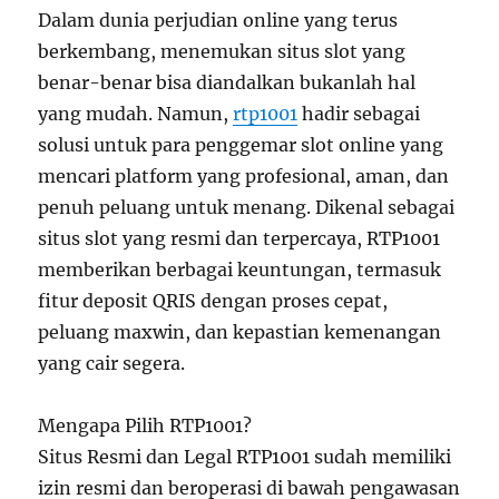
Dalam dunia perjudian online yang terus
berkembang, menemukan situs slot yang
benar-benar bisa diandalkan bukanlah hal
yang mudah. Namun,
rtp1001
hadir sebagai
solusi untuk para penggemar slot online yang
mencari platform yang profesional, aman, dan
penuh peluang untuk menang. Dikenal sebagai
situs slot yang resmi dan terpercaya, RTP1001
memberikan berbagai keuntungan, termasuk
fitur deposit QRIS dengan proses cepat,
peluang maxwin, dan kepastian kemenangan
yang cair segera.
Mengapa Pilih RTP1001?
Situs Resmi dan Legal RTP1001 sudah memiliki
izin resmi dan beroperasi di bawah pengawasan