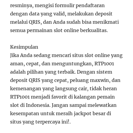
resminya, mengisi formulir pendaftaran
dengan data yang valid, melakukan deposit
melalui QRIS, dan Anda sudah bisa menikmati
semua permainan slot online berkualitas.
Kesimpulan
Jika Anda sedang mencari situs slot online yang
aman, cepat, dan menguntungkan, RTP1001
adalah pilihan yang terbaik. Dengan sistem
deposit QRIS yang cepat, peluang maxwin, dan
kemenangan yang langsung cair, tidak heran
RTP1001 menjadi favorit di kalangan pemain
slot di Indonesia. Jangan sampai melewatkan
kesempatan untuk meraih jackpot besar di
situs yang terpercaya ini!.