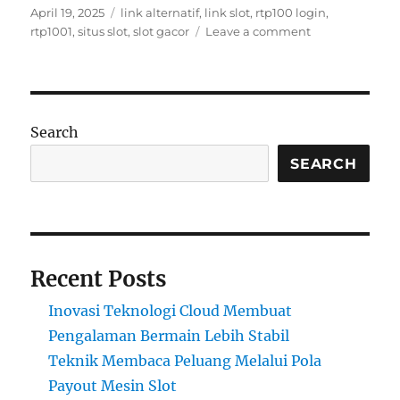
Posted
Tags
April 19, 2025
link alternatif
,
link slot
,
rtp100 login
,
on
on
rtp1001
,
situs slot
,
slot gacor
Leave a comment
Slot
Gampang
Maxwin
di
RTP1001,
Search
Situs
Resmi
SEARCH
Deposit
QRIS
Cepat
dan
Aman
Recent Posts
Inovasi Teknologi Cloud Membuat
Pengalaman Bermain Lebih Stabil
Teknik Membaca Peluang Melalui Pola
Payout Mesin Slot