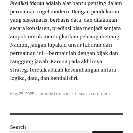
Prediksi Macau
adalah alat bantu penting dalam
permainan togel modern. Dengan pendekatan
yang sistematis, berbasis data, dan dilakukan
secara konsisten, prediksi bisa menjadi senjata
ampuh untuk meningkatkan peluang menang.
Namun, jangan lupakan unsur hiburan dari
permainan ini—bermainlah dengan bijak dan
tanggung jawab. Karena pada akhirnya,
strategi terbaik adalah keseimbangan antara
logika, data, dan kendali diri.
Posted
Tags
on
May 29, 2025
prediksi macau
Leave a comment
on
Strategi
Jitu
Menyusun
Prediksi
Macau
Search
Akurat