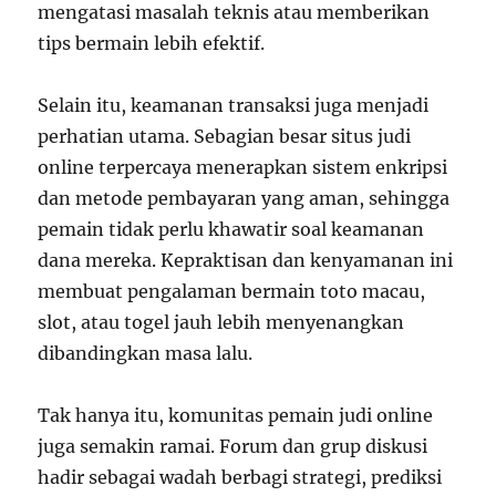
mengatasi masalah teknis atau memberikan
tips bermain lebih efektif.
Selain itu, keamanan transaksi juga menjadi
perhatian utama. Sebagian besar situs judi
online terpercaya menerapkan sistem enkripsi
dan metode pembayaran yang aman, sehingga
pemain tidak perlu khawatir soal keamanan
dana mereka. Kepraktisan dan kenyamanan ini
membuat pengalaman bermain toto macau,
slot, atau togel jauh lebih menyenangkan
dibandingkan masa lalu.
Tak hanya itu, komunitas pemain judi online
juga semakin ramai. Forum dan grup diskusi
hadir sebagai wadah berbagi strategi, prediksi