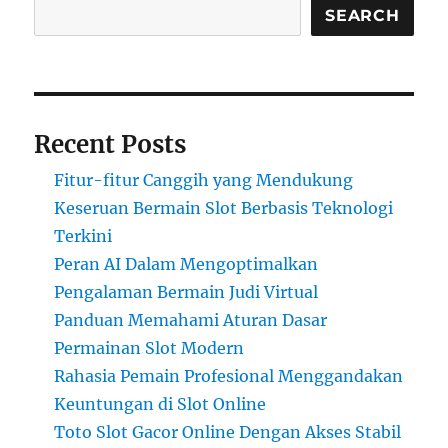
untuk
SEARCH
Menang
Setiap
Hari
Recent Posts
Fitur-fitur Canggih yang Mendukung
Keseruan Bermain Slot Berbasis Teknologi
Terkini
Peran AI Dalam Mengoptimalkan
Pengalaman Bermain Judi Virtual
Panduan Memahami Aturan Dasar
Permainan Slot Modern
Rahasia Pemain Profesional Menggandakan
Keuntungan di Slot Online
Toto Slot Gacor Online Dengan Akses Stabil