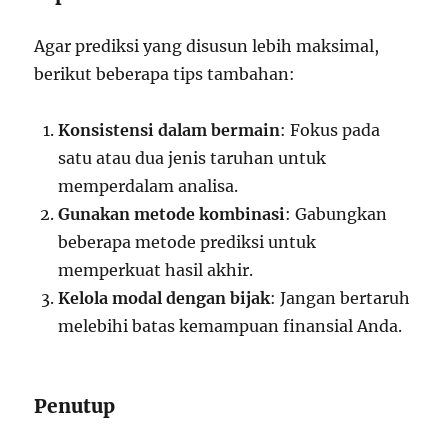
Agar prediksi yang disusun lebih maksimal,
berikut beberapa tips tambahan:
Konsistensi dalam bermain
: Fokus pada
satu atau dua jenis taruhan untuk
memperdalam analisa.
Gunakan metode kombinasi
: Gabungkan
beberapa metode prediksi untuk
memperkuat hasil akhir.
Kelola modal dengan bijak
: Jangan bertaruh
melebihi batas kemampuan finansial Anda.
Penutup