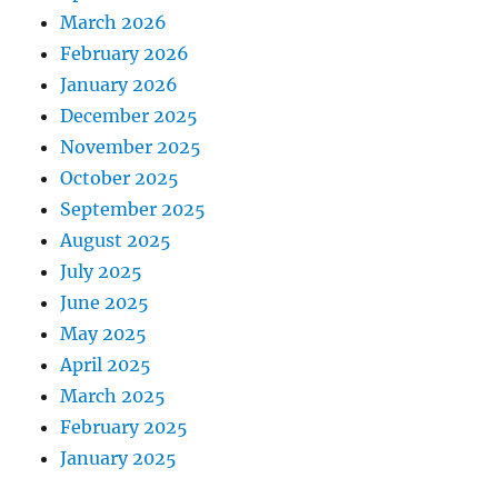
March 2026
February 2026
January 2026
December 2025
November 2025
October 2025
September 2025
August 2025
July 2025
June 2025
May 2025
April 2025
March 2025
February 2025
January 2025