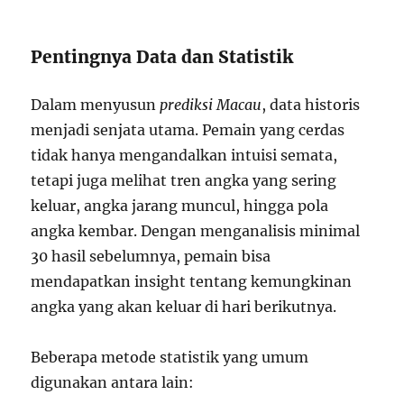
Pentingnya Data dan Statistik
Dalam menyusun
prediksi Macau
, data historis
menjadi senjata utama. Pemain yang cerdas
tidak hanya mengandalkan intuisi semata,
tetapi juga melihat tren angka yang sering
keluar, angka jarang muncul, hingga pola
angka kembar. Dengan menganalisis minimal
30 hasil sebelumnya, pemain bisa
mendapatkan insight tentang kemungkinan
angka yang akan keluar di hari berikutnya.
Beberapa metode statistik yang umum
digunakan antara lain: