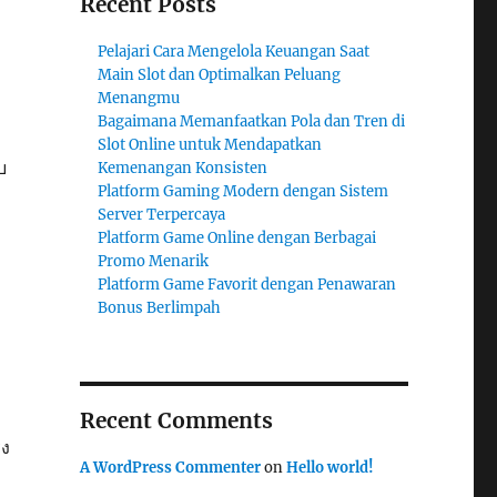
Recent Posts
Pelajari Cara Mengelola Keuangan Saat
Main Slot dan Optimalkan Peluang
Menangmu
Bagaimana Memanfaatkan Pola dan Tren di
Slot Online untuk Mendapatkan
บ
Kemenangan Konsisten
Platform Gaming Modern dengan Sistem
Server Terpercaya
Platform Game Online dengan Berbagai
Promo Menarik
Platform Game Favorit dengan Penawaran
Bonus Berlimpah
Recent Comments
ิง
A WordPress Commenter
on
Hello world!