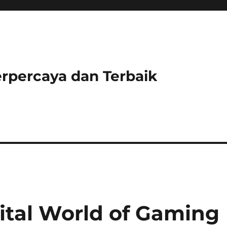
Terpercaya dan Terbaik
gital World of Gaming