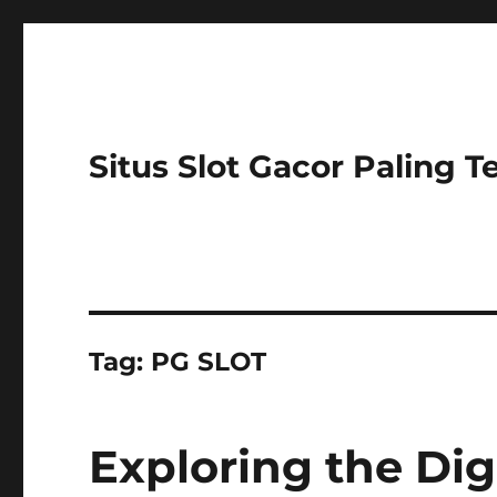
Situs Slot Gacor Paling 
Tag:
PG SLOT
Exploring the Di