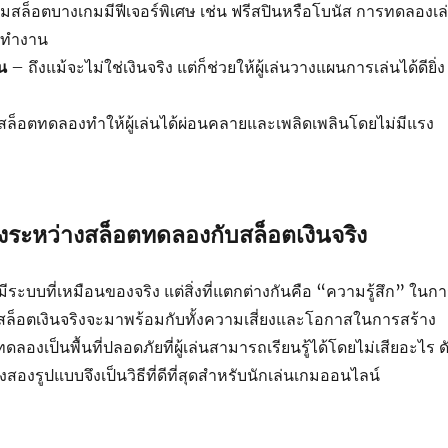
มสล็อตบางเกมมีฟีเจอร์พิเศษ เช่น ฟรีสปินหรือโบนัส การทดลองเล
ารทำงาน
น
– ถึงแม้จะไม่ใช่เงินจริง แต่ก็ช่วยให้ผู้เล่นวางแผนการเล่นได้ดียิ่ง
ล็อตทดลองทำให้ผู้เล่นได้ผ่อนคลายและเพลิดเพลินโดยไม่มีแรง
ระหว่างสล็อตทดลองกับสล็อตเงินจริง
ระบบที่เหมือนของจริง แต่สิ่งที่แตกต่างกันคือ “ความรู้สึก” ในก
สล็อตเงินจริงจะมาพร้อมกับทั้งความเสี่ยงและโอกาสในการสร้าง
ลองเป็นพื้นที่ปลอดภัยที่ผู้เล่นสามารถเรียนรู้ได้โดยไม่เสียอะไร ด
สองรูปแบบจึงเป็นวิธีที่ดีที่สุดสำหรับนักเล่นเกมออนไลน์