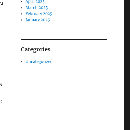
April 2025
่น
March 2025
February 2025
January 2025
Categories
Uncategorized
าร
ัง