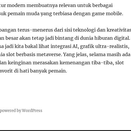
itur modern membuatnya relevan untuk berbagai
suk pemain muda yang terbiasa dengan game mobile.
ngan terus-menerus dari sisi teknologi dan kreativitas
 besar akan tetap jadi bintang di dunia hiburan digital.
 jadi kita bakal lihat integrasi AI, grafik ultra-realistis,
a slot berbasis metaverse. Yang jelas, selama masih ada
dan keinginan merasakan kemenangan tiba-tiba, slot
favorit di hati banyak pemain.
 powered by WordPress