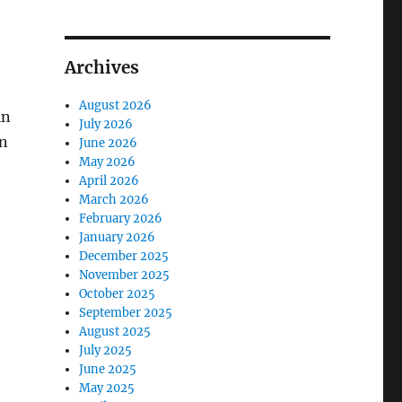
Archives
August 2026
in
July 2026
an
June 2026
May 2026
April 2026
March 2026
February 2026
January 2026
December 2025
November 2025
October 2025
September 2025
August 2025
July 2025
June 2025
May 2025