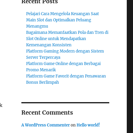
Recent Posts
Pelajari Cara Mengelola Keuangan Saat
Main Slot dan Optimalkan Peluang
Menangmu
Bagaimana Memanfaatkan Pola dan Tren di
Slot Online untuk Mendapatkan
Kemenangan Konsisten
Platform Gaming Modern dengan Sistem
Server Terpercaya
Platform Game Online dengan Berbagai
Promo Menarik
Platform Game Favorit dengan Penawaran
Bonus Berlimpah
k
Recent Comments
A WordPress Commenter
on
Hello world!