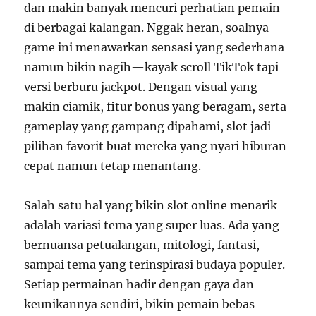
dan makin banyak mencuri perhatian pemain
di berbagai kalangan. Nggak heran, soalnya
game ini menawarkan sensasi yang sederhana
namun bikin nagih—kayak scroll TikTok tapi
versi berburu jackpot. Dengan visual yang
makin ciamik, fitur bonus yang beragam, serta
gameplay yang gampang dipahami, slot jadi
pilihan favorit buat mereka yang nyari hiburan
cepat namun tetap menantang.
Salah satu hal yang bikin slot online menarik
adalah variasi tema yang super luas. Ada yang
bernuansa petualangan, mitologi, fantasi,
sampai tema yang terinspirasi budaya populer.
Setiap permainan hadir dengan gaya dan
keunikannya sendiri, bikin pemain bebas