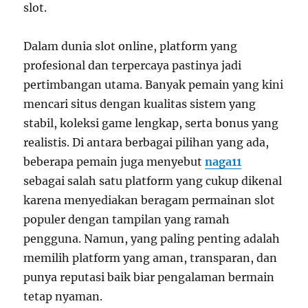
slot.
Dalam dunia slot online, platform yang
profesional dan terpercaya pastinya jadi
pertimbangan utama. Banyak pemain yang kini
mencari situs dengan kualitas sistem yang
stabil, koleksi game lengkap, serta bonus yang
realistis. Di antara berbagai pilihan yang ada,
beberapa pemain juga menyebut
naga11
sebagai salah satu platform yang cukup dikenal
karena menyediakan beragam permainan slot
populer dengan tampilan yang ramah
pengguna. Namun, yang paling penting adalah
memilih platform yang aman, transparan, dan
punya reputasi baik biar pengalaman bermain
tetap nyaman.