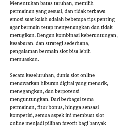
Menentukan batas taruhan, memilih
permainan yang sesuai, dan tidak terbawa
emosi saat kalah adalah beberapa tips penting
agar bermain tetap menyenangkan dan tidak
merugikan. Dengan kombinasi keberuntungan,
kesabaran, dan strategi sederhana,
pengalaman bermain slot bisa lebih
memuaskan.
Secara keseluruhan, dunia slot online
menawarkan hiburan digital yang menarik,
menegangkan, dan berpotensi
menguntungkan. Dari berbagai tema
permainan, fitur bonus, hingga sensasi
kompetisi, semua aspek ini membuat slot
online menjadi pilihan favorit bagi banyak