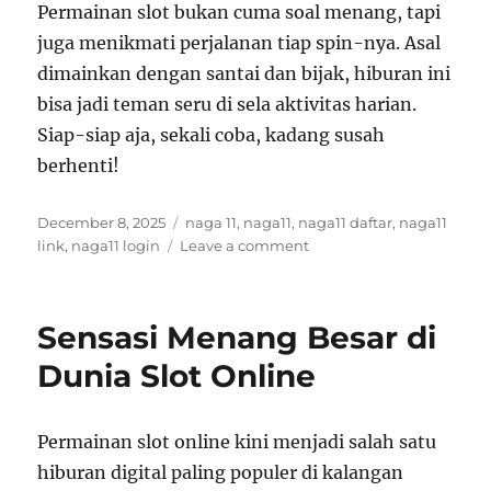
Permainan slot bukan cuma soal menang, tapi
juga menikmati perjalanan tiap spin-nya. Asal
dimainkan dengan santai dan bijak, hiburan ini
bisa jadi teman seru di sela aktivitas harian.
Siap-siap aja, sekali coba, kadang susah
berhenti!
Posted
Tags
December 8, 2025
naga 11
,
naga11
,
naga11 daftar
,
naga11
on
on
link
,
naga11 login
Leave a comment
Keasyikan
Bermain
Slot
Sensasi Menang Besar di
Online
yang
Dunia Slot Online
Bikin
Sulit
Beranjak
Permainan slot online kini menjadi salah satu
hiburan digital paling populer di kalangan