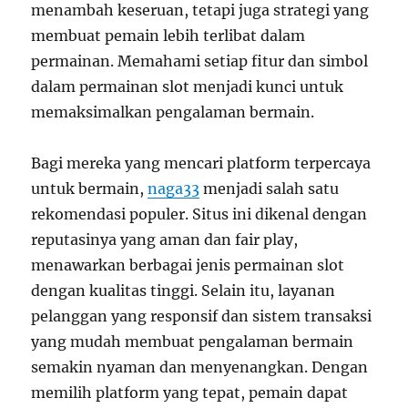
menambah keseruan, tetapi juga strategi yang
membuat pemain lebih terlibat dalam
permainan. Memahami setiap fitur dan simbol
dalam permainan slot menjadi kunci untuk
memaksimalkan pengalaman bermain.
Bagi mereka yang mencari platform terpercaya
untuk bermain,
naga33
menjadi salah satu
rekomendasi populer. Situs ini dikenal dengan
reputasinya yang aman dan fair play,
menawarkan berbagai jenis permainan slot
dengan kualitas tinggi. Selain itu, layanan
pelanggan yang responsif dan sistem transaksi
yang mudah membuat pengalaman bermain
semakin nyaman dan menyenangkan. Dengan
memilih platform yang tepat, pemain dapat