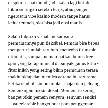
eksplor sesuai mood. Jadi, kalau lagi butuh
hiburan ringan setelah kerja, atau pengen
ngerasain vibe kasino modern tanpa harus
keluar rumah, slot bisa jadi opsi manis.
Selain hiburan visual, mekanisme
permainannya pun fleksibel. Pemain bisa bebas
mengatur jumlah taruhan, mencoba fitur spin
otomatis, sampai memanfaatkan bonus free
spin yang kerap muncul di banyak game. Fitur-
fitur inilah yang sering bikin permainan terasa
makin hidup dan memicu adrenalin, terutama
ketika simbol-simbol mulai sejajar dan peluang
kemenangan makin dekat. Momen itu sering
banget bikin pemain senyum-senyum sendiri
—ya, relatable banget buat para penggemar