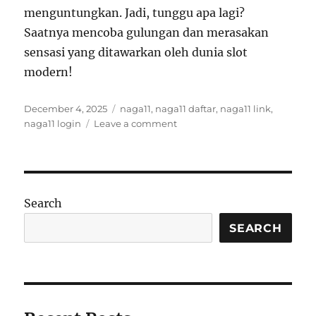
menguntungkan. Jadi, tunggu apa lagi?
Saatnya mencoba gulungan dan merasakan
sensasi yang ditawarkan oleh dunia slot
modern!
Posted
Tags
December 4, 2025
naga11
,
naga11 daftar
,
naga11 link
,
on
on
naga11 login
Leave a comment
Menyelami
Dunia
Slot:
Sensasi
dan
Search
Strategi
dalam
SEARCH
Permainan
Modern