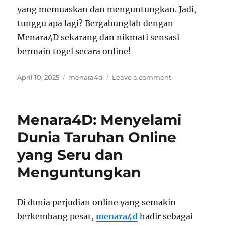
yang memuaskan dan menguntungkan. Jadi,
tunggu apa lagi? Bergabunglah dengan
Menara4D sekarang dan nikmati sensasi
bermain togel secara online!
Posted
Tags
on
April 10, 2025
menara4d
Leave a comment
on
Menara4D:
Panduan
Lengkap
Menara4D: Menyelami
Mengenai
Platform
Dunia Taruhan Online
Terpercaya
yang Seru dan
untuk
Pecinta
Menguntungkan
Togel
Online
Di dunia perjudian online yang semakin
berkembang pesat,
menara4d
hadir sebagai