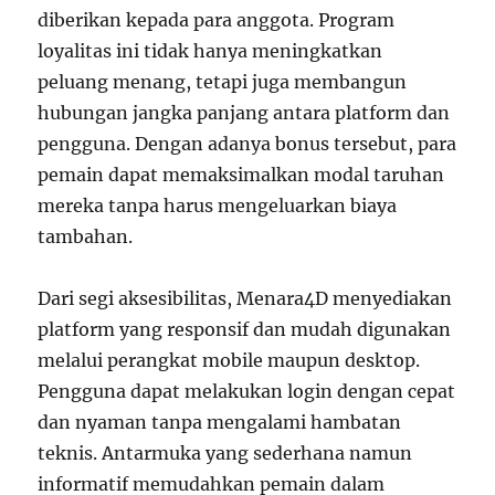
diberikan kepada para anggota. Program
loyalitas ini tidak hanya meningkatkan
peluang menang, tetapi juga membangun
hubungan jangka panjang antara platform dan
pengguna. Dengan adanya bonus tersebut, para
pemain dapat memaksimalkan modal taruhan
mereka tanpa harus mengeluarkan biaya
tambahan.
Dari segi aksesibilitas, Menara4D menyediakan
platform yang responsif dan mudah digunakan
melalui perangkat mobile maupun desktop.
Pengguna dapat melakukan login dengan cepat
dan nyaman tanpa mengalami hambatan
teknis. Antarmuka yang sederhana namun
informatif memudahkan pemain dalam