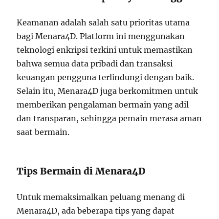
Keamanan adalah salah satu prioritas utama
bagi Menara4D. Platform ini menggunakan
teknologi enkripsi terkini untuk memastikan
bahwa semua data pribadi dan transaksi
keuangan pengguna terlindungi dengan baik.
Selain itu, Menara4D juga berkomitmen untuk
memberikan pengalaman bermain yang adil
dan transparan, sehingga pemain merasa aman
saat bermain.
Tips Bermain di Menara4D
Untuk memaksimalkan peluang menang di
Menara4D, ada beberapa tips yang dapat