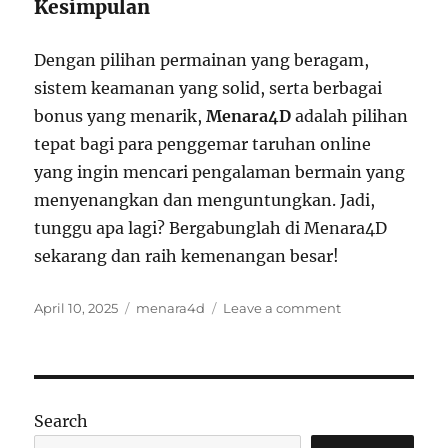
Kesimpulan
Dengan pilihan permainan yang beragam,
sistem keamanan yang solid, serta berbagai
bonus yang menarik,
Menara4D
adalah pilihan
tepat bagi para penggemar taruhan online
yang ingin mencari pengalaman bermain yang
menyenangkan dan menguntungkan. Jadi,
tunggu apa lagi? Bergabunglah di Menara4D
sekarang dan raih kemenangan besar!
Posted
Tags
on
April 10, 2025
menara4d
Leave a comment
on
Menara4D:
Menyelami
Dunia
Taruhan
Online
Search
yang