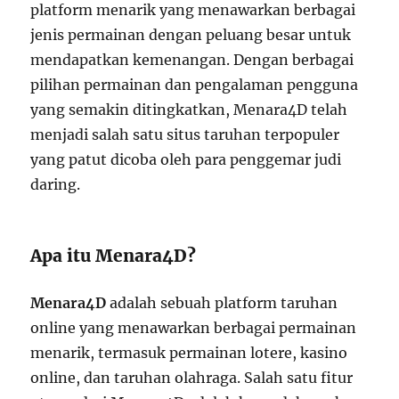
platform menarik yang menawarkan berbagai
jenis permainan dengan peluang besar untuk
mendapatkan kemenangan. Dengan berbagai
pilihan permainan dan pengalaman pengguna
yang semakin ditingkatkan, Menara4D telah
menjadi salah satu situs taruhan terpopuler
yang patut dicoba oleh para penggemar judi
daring.
Apa itu Menara4D?
Menara4D
adalah sebuah platform taruhan
online yang menawarkan berbagai permainan
menarik, termasuk permainan lotere, kasino
online, dan taruhan olahraga. Salah satu fitur