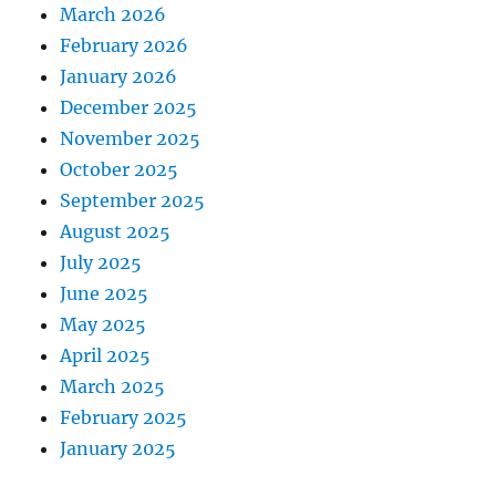
March 2026
February 2026
January 2026
December 2025
November 2025
October 2025
September 2025
August 2025
July 2025
June 2025
May 2025
April 2025
March 2025
February 2025
January 2025