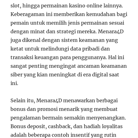
slot, hingga permainan kasino online lainnya.
Keberagaman ini memberikan kemudahan bagi
pemain untuk memilih jenis permainan sesuai
dengan minat dan strategi mereka. Menara4D
juga dikenal dengan sistem keamanan yang
ketat untuk melindungi data pribadi dan
transaksi keuangan para penggunanya. Hal ini
sangat penting mengingat ancaman keamanan
siber yang kian meningkat di era digital saat
ini.
Selain itu, Menara4D menawarkan berbagai
bonus dan promosi menarik yang membuat
pengalaman bermain semakin menyenangkan.
Bonus deposit, cashback, dan hadiah loyalitas
adalah beberapa contoh insentif yang rutin