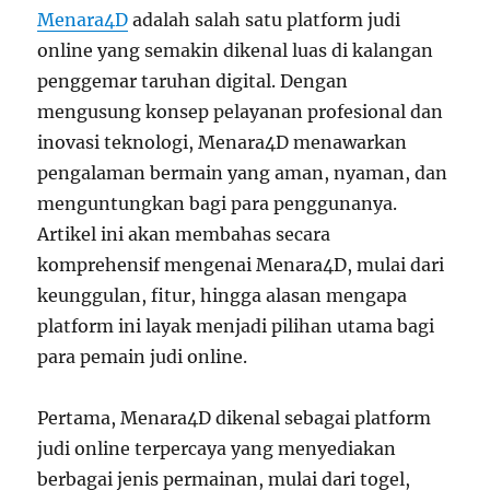
Menara4D
adalah salah satu platform judi
online yang semakin dikenal luas di kalangan
penggemar taruhan digital. Dengan
mengusung konsep pelayanan profesional dan
inovasi teknologi, Menara4D menawarkan
pengalaman bermain yang aman, nyaman, dan
menguntungkan bagi para penggunanya.
Artikel ini akan membahas secara
komprehensif mengenai Menara4D, mulai dari
keunggulan, fitur, hingga alasan mengapa
platform ini layak menjadi pilihan utama bagi
para pemain judi online.
Pertama, Menara4D dikenal sebagai platform
judi online terpercaya yang menyediakan
berbagai jenis permainan, mulai dari togel,