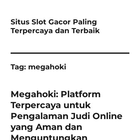
Situs Slot Gacor Paling
Terpercaya dan Terbaik
Tag:
megahoki
Megahoki: Platform
Terpercaya untuk
Pengalaman Judi Online
yang Aman dan
Menguntungkan