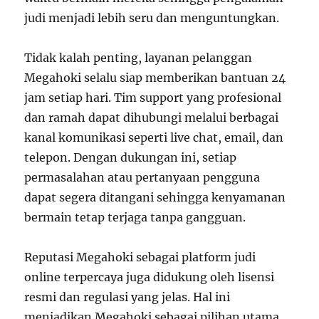
judi menjadi lebih seru dan menguntungkan.
Tidak kalah penting, layanan pelanggan
Megahoki selalu siap memberikan bantuan 24
jam setiap hari. Tim support yang profesional
dan ramah dapat dihubungi melalui berbagai
kanal komunikasi seperti live chat, email, dan
telepon. Dengan dukungan ini, setiap
permasalahan atau pertanyaan pengguna
dapat segera ditangani sehingga kenyamanan
bermain tetap terjaga tanpa gangguan.
Reputasi Megahoki sebagai platform judi
online terpercaya juga didukung oleh lisensi
resmi dan regulasi yang jelas. Hal ini
menjadikan Megahoki sebagai pilihan utama