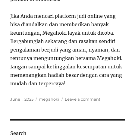
Jika Anda mencari platform judi online yang
bisa diandalkan dan memberikan banyak
keuntungan, Megahoki layak untuk dicoba.
Bergabunglah sekarang dan rasakan sendiri
pengalaman berjudi yang aman, nyaman, dan
tentunya menguntungkan bersama Megahoki.
Jangan sampai ketinggalan kesempatan untuk
memenangkan hadiah besar dengan cara yang
mudah dan terpercaya!
Posted
Tags
on
June 1, 2025
megahoki
Leave a comment
on
Megahoki:
Platform
Terpercaya
untuk
Pengalaman
Search