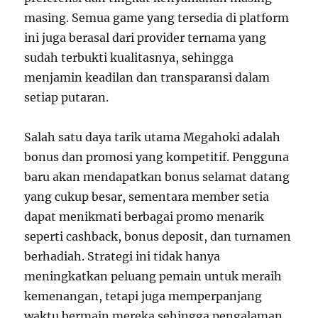
masing. Semua game yang tersedia di platform
ini juga berasal dari provider ternama yang
sudah terbukti kualitasnya, sehingga
menjamin keadilan dan transparansi dalam
setiap putaran.
Salah satu daya tarik utama Megahoki adalah
bonus dan promosi yang kompetitif. Pengguna
baru akan mendapatkan bonus selamat datang
yang cukup besar, sementara member setia
dapat menikmati berbagai promo menarik
seperti cashback, bonus deposit, dan turnamen
berhadiah. Strategi ini tidak hanya
meningkatkan peluang pemain untuk meraih
kemenangan, tetapi juga memperpanjang
waktu bermain mereka sehingga pengalaman