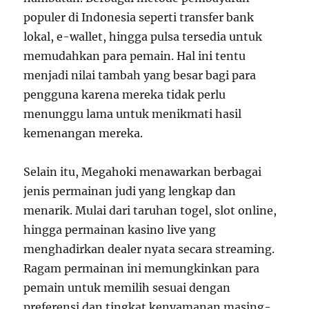
populer di Indonesia seperti transfer bank
lokal, e-wallet, hingga pulsa tersedia untuk
memudahkan para pemain. Hal ini tentu
menjadi nilai tambah yang besar bagi para
pengguna karena mereka tidak perlu
menunggu lama untuk menikmati hasil
kemenangan mereka.
Selain itu, Megahoki menawarkan berbagai
jenis permainan judi yang lengkap dan
menarik. Mulai dari taruhan togel, slot online,
hingga permainan kasino live yang
menghadirkan dealer nyata secara streaming.
Ragam permainan ini memungkinkan para
pemain untuk memilih sesuai dengan
preferensi dan tingkat kenyamanan masing-