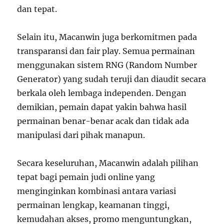
dan tepat.
Selain itu, Macanwin juga berkomitmen pada
transparansi dan fair play. Semua permainan
menggunakan sistem RNG (Random Number
Generator) yang sudah teruji dan diaudit secara
berkala oleh lembaga independen. Dengan
demikian, pemain dapat yakin bahwa hasil
permainan benar-benar acak dan tidak ada
manipulasi dari pihak manapun.
Secara keseluruhan, Macanwin adalah pilihan
tepat bagi pemain judi online yang
menginginkan kombinasi antara variasi
permainan lengkap, keamanan tinggi,
kemudahan akses, promo menguntungkan,