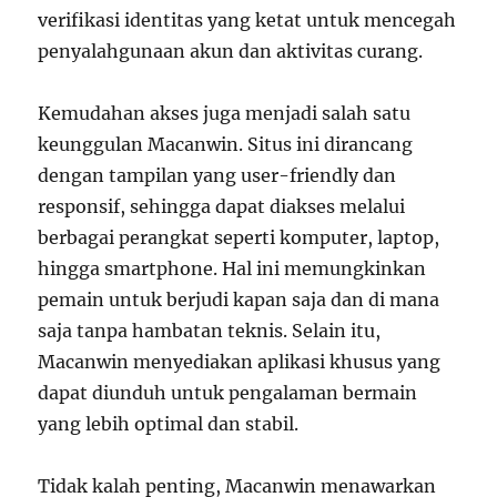
verifikasi identitas yang ketat untuk mencegah
penyalahgunaan akun dan aktivitas curang.
Kemudahan akses juga menjadi salah satu
keunggulan Macanwin. Situs ini dirancang
dengan tampilan yang user-friendly dan
responsif, sehingga dapat diakses melalui
berbagai perangkat seperti komputer, laptop,
hingga smartphone. Hal ini memungkinkan
pemain untuk berjudi kapan saja dan di mana
saja tanpa hambatan teknis. Selain itu,
Macanwin menyediakan aplikasi khusus yang
dapat diunduh untuk pengalaman bermain
yang lebih optimal dan stabil.
Tidak kalah penting, Macanwin menawarkan