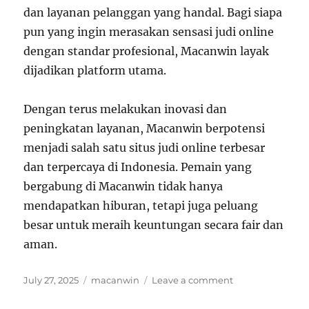
dan layanan pelanggan yang handal. Bagi siapa
pun yang ingin merasakan sensasi judi online
dengan standar profesional, Macanwin layak
dijadikan platform utama.
Dengan terus melakukan inovasi dan
peningkatan layanan, Macanwin berpotensi
menjadi salah satu situs judi online terbesar
dan terpercaya di Indonesia. Pemain yang
bergabung di Macanwin tidak hanya
mendapatkan hiburan, tetapi juga peluang
besar untuk meraih keuntungan secara fair dan
aman.
Posted
Tags
on
July 27, 2025
macanwin
Leave a comment
on
Macanwin:
Platform