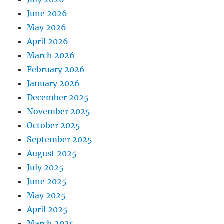
June 2026
May 2026
April 2026
March 2026
February 2026
January 2026
December 2025
November 2025
October 2025
September 2025
August 2025
July 2025
June 2025
May 2025
April 2025
March 2025