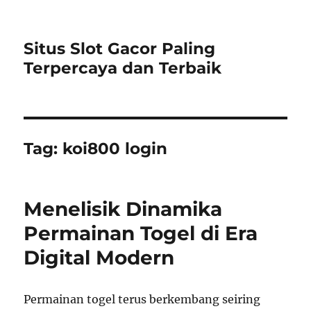
Situs Slot Gacor Paling
Terpercaya dan Terbaik
Tag:
koi800 login
Menelisik Dinamika
Permainan Togel di Era
Digital Modern
Permainan togel terus berkembang seiring