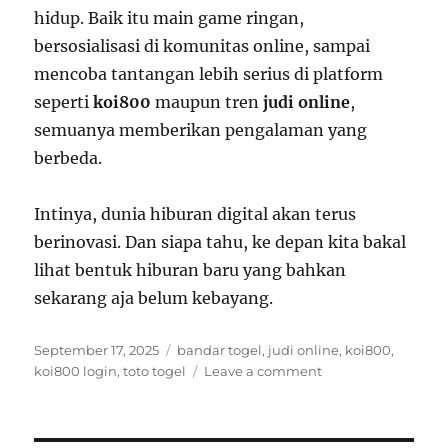
hidup. Baik itu main game ringan,
bersosialisasi di komunitas online, sampai
mencoba tantangan lebih serius di platform
seperti
koi800
maupun tren
judi online
,
semuanya memberikan pengalaman yang
berbeda.
Intinya, dunia hiburan digital akan terus
berinovasi. Dan siapa tahu, ke depan kita bakal
lihat bentuk hiburan baru yang bahkan
sekarang aja belum kebayang.
Posted
Tags
September 17, 2025
bandar togel
,
judi online
,
koi800
,
on
on
koi800 login
,
toto togel
Leave a comment
Serunya
Dunia
Hiburan