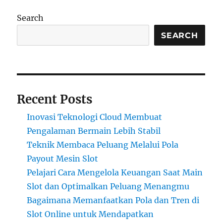
Digital
yang
Search
Bikin
Betah
SEARCH
Online
Recent Posts
Inovasi Teknologi Cloud Membuat
Pengalaman Bermain Lebih Stabil
Teknik Membaca Peluang Melalui Pola
Payout Mesin Slot
Pelajari Cara Mengelola Keuangan Saat Main
Slot dan Optimalkan Peluang Menangmu
Bagaimana Memanfaatkan Pola dan Tren di
Slot Online untuk Mendapatkan