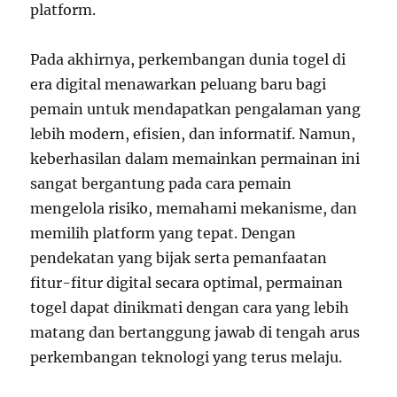
platform.
Pada akhirnya, perkembangan dunia togel di
era digital menawarkan peluang baru bagi
pemain untuk mendapatkan pengalaman yang
lebih modern, efisien, dan informatif. Namun,
keberhasilan dalam memainkan permainan ini
sangat bergantung pada cara pemain
mengelola risiko, memahami mekanisme, dan
memilih platform yang tepat. Dengan
pendekatan yang bijak serta pemanfaatan
fitur-fitur digital secara optimal, permainan
togel dapat dinikmati dengan cara yang lebih
matang dan bertanggung jawab di tengah arus
perkembangan teknologi yang terus melaju.