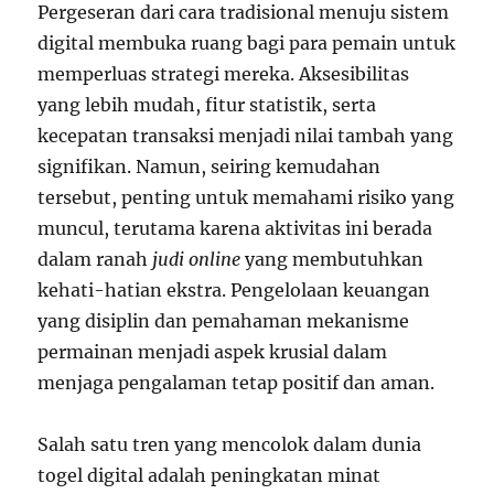
Pergeseran dari cara tradisional menuju sistem
digital membuka ruang bagi para pemain untuk
memperluas strategi mereka. Aksesibilitas
yang lebih mudah, fitur statistik, serta
kecepatan transaksi menjadi nilai tambah yang
signifikan. Namun, seiring kemudahan
tersebut, penting untuk memahami risiko yang
muncul, terutama karena aktivitas ini berada
dalam ranah
judi online
yang membutuhkan
kehati-hatian ekstra. Pengelolaan keuangan
yang disiplin dan pemahaman mekanisme
permainan menjadi aspek krusial dalam
menjaga pengalaman tetap positif dan aman.
Salah satu tren yang mencolok dalam dunia
togel digital adalah peningkatan minat